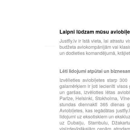
Laipni lūdzam mūsu aviobiļeš
Justfly.lv ir īstā vieta, lai atras
budžeta aviokompānijām vai klasisk
un dodieties komandējumā, krājiet 
Lēti lidojumi atpūtai un biznesa
Izvēlieties aviobiļetes starp 3
galamērķiem ir ļoti iecienīti viso
un garšas, izvēloties lētas aviob
Parīze, Helsinki, Stokholma, Vīne
stundas diennaktī 365 dienas ga
Aviobiļetes, kas iegādātas justfly
lidojumi uz eksotiskiem un eksklu
uz Dubaiju, Stambulu, Džakart
visizdevīgākajām cenām atrodamas