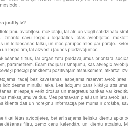
emeslodei.
s justfly.lv?
i lietojamu aviobiļešu meklētāju, lai ātri un viegli salīdzinātu s
m. Izmanto savu iespēju iegādāties lētas aviobiļetes, mekl
s un ielidošanas laiku, un mēs parūpēsimies par pārējo. Ikvienu
m un iespējām, lai aizvestu jaunos piedzīvojumos.
eklēšanas filtrus, lai organizētu piedāvājumus prioritārā sec
iem, parametriem. Esam radījuši risinājumu, kas atvieglo avio
višķi priecīgi par klientu pozitīvajām atsauksmēm, atkārtoti i
etojama, tādēļ bez kavēšanas iespējams rezervēt aviobiļetes pā
līdz desmit minūšu laikā. Lēti lidojumi pāris klikšķu attālumā
anās, ir iespēja veikt drošus un integrētus bankas vai kredīt
amus maksājumu veidus. Mēs pārstāvam plašu un lētu aviobiļešu
a klienta dati un norēķinu informācija pie mums ir drošībā, s
e tikai lētas aviobiļetes, bet arī saņems lielisku klientu apka
eklēšanas filtru, zemo cenu kalendāru un klientu atbalstu. Mū