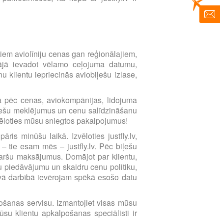
imtiem aviolīniju cenas gan reģionālajiem,
ētājā ievadot vēlamo ceļojuma datumu,
 klientu iepriecinās aviobiļešu izlase,
ībā pēc cenas, aviokompānijas, lidojuma
biļešu meklējumus un cenu salīdzināšanu
zvēloties mūsu sniegtos pakalpojumus!
ris minūšu laikā. Izvēloties justfly.lv,
 – tie esam mēs – justfly.lv. Pēc biļešu
karšu maksājumus. Domājot par klientu,
 piedāvājumu un skaidru cenu politiku,
avā darbībā ievērojam spēkā esošo datu
lpošanas servisu. Izmantojiet visas mūsu
su klientu apkalpošanas speciālisti ir