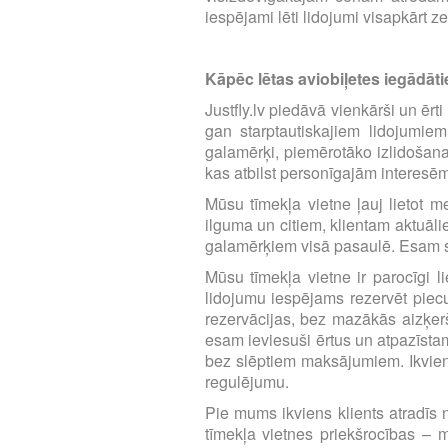
iespējami lēti lidojumi visapkārt z
Kāpēc lētas aviobiļetes iegādātie
Justfly.lv piedāvā vienkārši un ērt
gan starptautiskajiem lidojumie
galamērķi, piemērotāko izlidošana
kas atbilst personīgajām interesē
Mūsu tīmekļa vietne ļauj lietot m
ilguma un citiem, klientam aktuāl
galamērķiem visā pasaulē. Esam se
Mūsu tīmekļa vietne ir parocīgi li
lidojumu iespējams rezervēt piecu 
rezervācijas, bez mazākās aizķerš
esam ieviesuši ērtus un atpazīst
bez slēptiem maksājumiem. Ikvien
regulējumu.
Pie mums ikviens klients atradīs n
tīmekļa vietnes priekšrocības – m