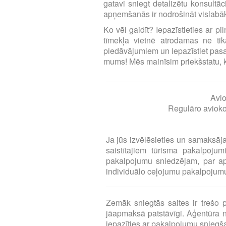
gatavi sniegt detalizētu konsultā
apņemšanās ir nodrošināt vislabāk
Ko vēl gaidīt? Iepazīstieties ar p
tīmekļa vietnē atrodamas ne tika
piedāvājumiem un iepazīstiet pasa
mums! Mēs mainīsim priekšstatu, ka l
Avio
Regulāro aviokom
Ja jūs izvēlēsieties un samaksāj
saistītajiem tūrisma pakalpoj
pakalpojumu sniedzējam, par a
individuālo ceļojumu pakalpojumu 
Zemāk sniegtās saites ir treš
jāapmaksā patstāvīgi. Aģentūra n
iepazīties ar pakalpojumu snieg