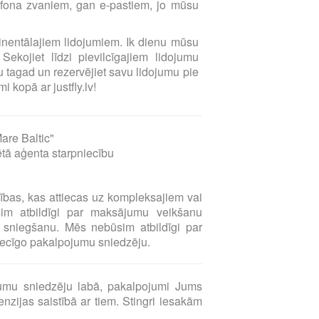
elefona zvaniem, gan e-pastiem, jo mūsu
ntinentālajiem lidojumiem. Ik dienu mūsu
Sekojiet līdzi pievilcīgajiem lidojumu
 tagad un rezervējiet savu lidojumu pie
i kopā ar justfly.lv!
are Baltic"
ētā aģenta starpniecību
sības, kas attiecas uz kompleksajiem vai
sim atbildīgi par maksājumu veikšanu
sniegšanu. Mēs nebūsim atbildīgi par
tiecīgo pakalpojumu sniedzēju.
umu sniedzēju labā, pakalpojumi Jums
zijas saistībā ar tiem. Stingri iesakām