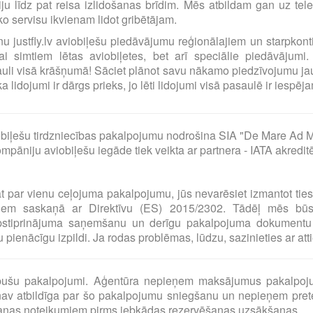
ciju līdz pat reisa izlidošanas brīdim. Mēs atbildam gan uz t
o servisu ikvienam lidot gribētājam.
ilnu justfly.lv aviobiļešu piedāvājumu reģionālajiem un starpko
i simtiem lētas aviobiļetes, bet arī speciālie piedāvājumi. 
uli visā krāšņumā! Sāciet plānot savu nākamo piedzīvojumu jau
idojumi ir dārgs prieks, jo lēti lidojumi visā pasaulē ir iespējam
biļešu tirdzniecības pakalpojumu nodrošina SIA "De Mare Ad M
pāniju aviobiļešu iegāde tiek veikta ar partnera - IATA akredit
at par vienu ceļojuma pakalpojumu, jūs nevarēsiet izmantot tie
umiem saskaņā ar Direktīvu (ES) 2015/2302. Tādēļ mēs bū
pstiprinājuma saņemšanu un derīgu pakalpojuma dokumentu 
pienācīgu izpildi. Ja rodas problēmas, lūdzu, sazinieties ar at
o pušu pakalpojumi. Aģentūra nepieņem maksājumus pakalpoj
av atbildīga par šo pakalpojumu sniegšanu un nepieņem preten
šanas noteikumiem pirms jebkādas rezervēšanas uzsākšanas.