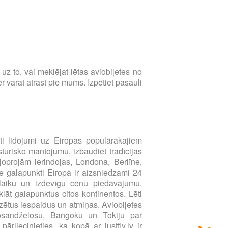
s uz to, vai meklējat lētas aviobiļetes no
 varat atrast pie mums. Izpētiet pasauli
i lidojumi uz Eiropas populārākajiem
sturisko mantojumu, izbaudiet tradīcijas
joprojām ierindojas, Londona, Berlīne,
e galapunkti Eiropā ir aizsniedzami 24
u laiku un izdevīgu cenu piedāvājumu.
klāt galapunktus citos kontinentos. Lēti
zētus iespaidus un atmiņas. Aviobiļetes
Losandželosu, Bangoku un Tokiju par
liecinieties, ka kopā ar justfly.lv ir