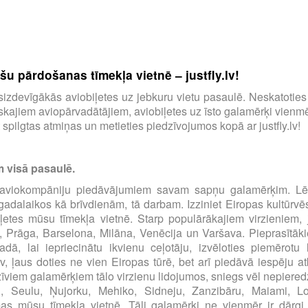
u pārdošanas tīmekļa vietnē – justfly.lv!
tu visizdevīgākās aviobiļetes uz jebkuru vietu pasaulē. Neskatotie
ajiem aviopārvadātājiem, aviobiļetes uz īsto galamērķi vienmēr
spilgtas atmiņas un metieties piedzīvojumos kopā ar justfly.lv!
m visā pasaulē.
00 aviokompāniju piedāvājumiem savam sapņu galamērķim. Lēt
s gadalaikos kā brīvdienām, tā darbam. Izziniet Eiropas kultūrvē
iļetes mūsu tīmekļa vietnē. Starp populārākajiem virzieniem, 
, Prāga, Barselona, Milāna, Venēcija un Varšava. Pieprasītāki
dā, lai iepriecinātu ikvienu ceļotāju, izvēloties piemērot
.lv, ļaus doties ne vien Eiropas tūrē, bet arī piedāvā iespēju at
zīviem galamērķiem tālo virzienu lidojumos, sniegs vēl nepiered
u, Seulu, Ņujorku, Mehiko, Sidneju, Zanzibāru, Maiami, 
 mūsu tīmekļa vietnē. Tāli galamērķi ne vienmēr ir dārgi, pār