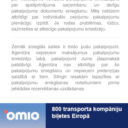
par apstiprinājuma saņemšanu un derīgu
pakalpojuma dokumentu sniegšanu. Mēs nebūsim
atbildīgi par individuālo ceļojumu pakalpojumu
pienācīgu izpildi. Ja rodas problēmas, lūdzu,
sazinieties ar attiecīgo pakalpojumu sniedzēju.
Zemāk sniegtās saites ir trešo pušu pakalpojumi.
Aģentūra nepieņem maksājumus pakalpojumu
sniedzēju labā, pakalpojumi Jums jāapmaksā
patstāvīgi. Aģentūra nav atbildīga par šo
pakalpojumu sniegšanu un nepieņem pretenzijas
saistībā ar tiem. Stingri iesakām iepazīties ar
pakalpojumu sniegšanas noteikumiem pirms
jebkādas rezervēšanas uzsākšanas.