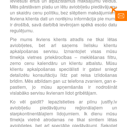
ieviesuši ērtus un atpazīstamus maksājumu veidus.
Mēs pārstāvam plašu un lētu aviobiļešu piedāvājumu
un skaidru cenu politiku, bez slēptiem maksājumiem.
Ikviena klienta dati un norēķinu informācija pie mums
ir drošībā, savā darbībā ievērojam spēkā esošo datu
regulējumu.
Pie mums ikviens klients atradīs ne tikai lētas
aviobiļetes, bet arī saņems lielisku klientu
apkalpošanas servisu. Izmantojiet visas mūsu
tīmekļa vietnes priekšrocības – meklēšanas filtru,
zemo cenu kalendāru un klientu atbalstu. Mūsu
klientu apkalpošanas speciālisti ir gatavi sniegt
detalizētu konsultāciju līdz pat reisa izlidošanas
brīdim. Mēs atbildam gan uz telefona zvaniem, gan e-
pastiem, jo mūsu apņemšanās ir nodrošināt
vislabāko servisu ikvienam lidot gribētājam.
Ko vēl gaidīt? Iepazīstieties ar pilnu justfly.lv
aviobiļešu piedāvājumu reģionālajiem un
starpkontinentālajiem lidojumiem. Ik dienu mūsu
tīmekļa vietnē atrodamas ne tikai simtiem lētas
aviobiļetes, bet arī speciālie piedāvājumi. Sekojiet