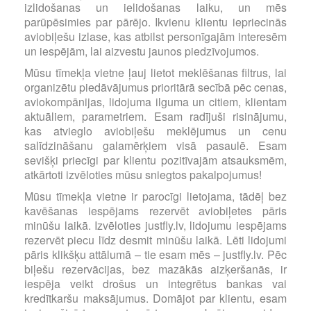
izlidošanas un ielidošanas laiku, un mēs
parūpēsimies par pārējo. Ikvienu klientu iepriecinās
aviobiļešu izlase, kas atbilst personīgajām interesēm
un iespējām, lai aizvestu jaunos piedzīvojumos.
Mūsu tīmekļa vietne ļauj lietot meklēšanas filtrus, lai
organizētu piedāvājumus prioritārā secībā pēc cenas,
aviokompānijas, lidojuma ilguma un citiem, klientam
aktuāliem, parametriem. Esam radījuši risinājumu,
kas atvieglo aviobiļešu meklējumus un cenu
salīdzināšanu galamērķiem visā pasaulē. Esam
sevišķi priecīgi par klientu pozitīvajām atsauksmēm,
atkārtoti izvēloties mūsu sniegtos pakalpojumus!
Mūsu tīmekļa vietne ir parocīgi lietojama, tādēļ bez
kavēšanas iespējams rezervēt aviobiļetes pāris
minūšu laikā. Izvēloties justfly.lv, lidojumu iespējams
rezervēt piecu līdz desmit minūšu laikā. Lēti lidojumi
pāris klikšķu attālumā – tie esam mēs – justfly.lv. Pēc
biļešu rezervācijas, bez mazākās aizķeršanās, ir
iespēja veikt drošus un integrētus bankas vai
kredītkaršu maksājumus. Domājot par klientu, esam