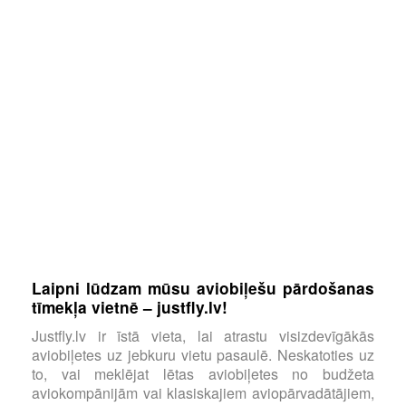
Laipni lūdzam mūsu aviobiļešu pārdošanas
tīmekļa vietnē – justfly.lv!
Justfly.lv ir īstā vieta, lai atrastu visizdevīgākās
aviobiļetes uz jebkuru vietu pasaulē. Neskatoties uz
to, vai meklējat lētas aviobiļetes no budžeta
aviokompānijām vai klasiskajiem aviopārvadātājiem,