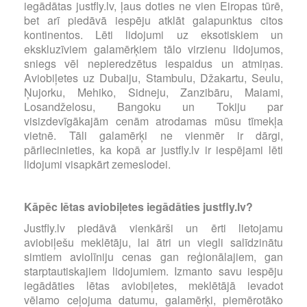
iegādātas justfly.lv, ļaus doties ne vien Eiropas tūrē,
bet arī piedāvā iespēju atklāt galapunktus citos
kontinentos. Lēti lidojumi uz eksotiskiem un
ekskluzīviem galamērķiem tālo virzienu lidojumos,
sniegs vēl nepieredzētus iespaidus un atmiņas.
Aviobiļetes uz Dubaiju, Stambulu, Džakartu, Seulu,
Ņujorku, Mehiko, Sidneju, Zanzibāru, Maiami,
Losandželosu, Bangoku un Tokiju par
visizdevīgākajām cenām atrodamas mūsu tīmekļa
vietnē. Tāli galamērķi ne vienmēr ir dārgi,
pārliecinieties, ka kopā ar justfly.lv ir iespējami lēti
lidojumi visapkārt zemeslodei.
Kāpēc lētas aviobiļetes iegādāties justfly.lv?
Justfly.lv piedāvā vienkārši un ērti lietojamu
aviobiļešu meklētāju, lai ātri un viegli salīdzinātu
simtiem aviolīniju cenas gan reģionālajiem, gan
starptautiskajiem lidojumiem. Izmanto savu iespēju
iegādāties lētas aviobiļetes, meklētājā ievadot
vēlamo ceļojuma datumu, galamērķi, piemērotāko