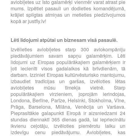
aviobiļetes uz īsto galamērķi vienmēr varat atrast pie
mums. Izpētiet pasauli un dodieties komandējumā,
krājiet spilgtas atmiņas un metieties piedzīvojumos
kopā ar justfly.lv!
Lēti lidojumi atpūtai un biznesam visā pasaulē.
Izvēlieties aviobiļetes starp 300 aviokompāniju
piedāvājumiem savam sapņu galamērķim. Lēti
lidojumi uz Eiropas populārākajiem galamērķiem ir
ļoti iecienīti visos gadalaikos kā brīvdienām, tā
darbam. Izziniet Eiropas kultūrvēsturisko mantojumu,
izbaudiet tradīcijas un garšas, izvēloties lētas
aviobiļetes mūsu tīmekļa vietnē. Starp
populārākajiem virzieniem, joprojām ierindojas,
Londona, Berlīne, Parīze, Helsinki, Stokholma, Vīne,
Prāga, Barselona, Milāna, Venēcija un Varšava.
Pieprasītākie galapunkti Eiropā ir aizsniedzami 24
stundas diennaktī 365 dienas gadā, lai iepriecinātu
ikvienu ceļotāju, izvēloties piemērotu laiku un
izdevīgu cenu piedāvājumu. Aviobiļetes, kas