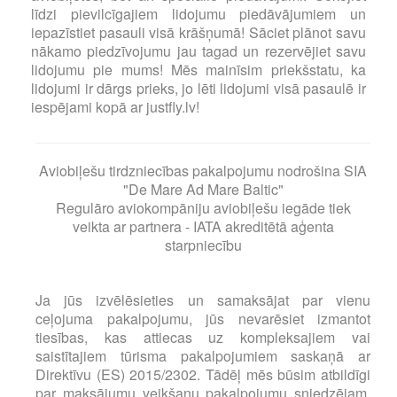
līdzi pievilcīgajiem lidojumu piedāvājumiem un
iepazīstiet pasauli visā krāšņumā! Sāciet plānot savu
nākamo piedzīvojumu jau tagad un rezervējiet savu
lidojumu pie mums! Mēs mainīsim priekšstatu, ka
lidojumi ir dārgs prieks, jo lēti lidojumi visā pasaulē ir
iespējami kopā ar justfly.lv!
Aviobiļešu tirdzniecības pakalpojumu nodrošina SIA
"De Mare Ad Mare Baltic"
Regulāro aviokompāniju aviobiļešu iegāde tiek
veikta ar partnera - IATA akreditētā aģenta
starpniecību
Ja jūs izvēlēsieties un samaksājat par vienu
ceļojuma pakalpojumu, jūs nevarēsiet izmantot
tiesības, kas attiecas uz kompleksajiem vai
saistītajiem tūrisma pakalpojumiem saskaņā ar
Direktīvu (ES) 2015/2302. Tādēļ mēs būsim atbildīgi
par maksājumu veikšanu pakalpojumu sniedzējam,