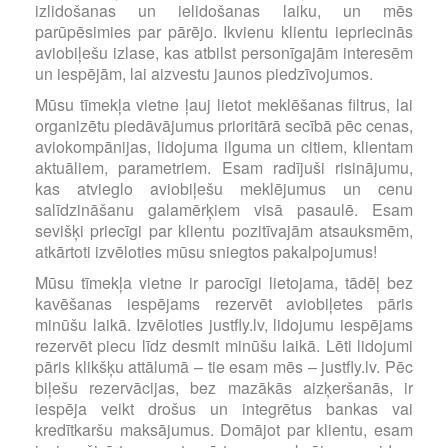
izlidošanas un ielidošanas laiku, un mēs
parūpēsimies par pārējo. Ikvienu klientu iepriecinās
aviobiļešu izlase, kas atbilst personīgajām interesēm
un iespējām, lai aizvestu jaunos piedzīvojumos.
Mūsu tīmekļa vietne ļauj lietot meklēšanas filtrus, lai
organizētu piedāvājumus prioritārā secībā pēc cenas,
aviokompānijas, lidojuma ilguma un citiem, klientam
aktuāliem, parametriem. Esam radījuši risinājumu,
kas atvieglo aviobiļešu meklējumus un cenu
salīdzināšanu galamērķiem visā pasaulē. Esam
sevišķi priecīgi par klientu pozitīvajām atsauksmēm,
atkārtoti izvēloties mūsu sniegtos pakalpojumus!
Mūsu tīmekļa vietne ir parocīgi lietojama, tādēļ bez
kavēšanas iespējams rezervēt aviobiļetes pāris
minūšu laikā. Izvēloties justfly.lv, lidojumu iespējams
rezervēt piecu līdz desmit minūšu laikā. Lēti lidojumi
pāris klikšķu attālumā – tie esam mēs – justfly.lv. Pēc
biļešu rezervācijas, bez mazākās aizķeršanās, ir
iespēja veikt drošus un integrētus bankas vai
kredītkaršu maksājumus. Domājot par klientu, esam