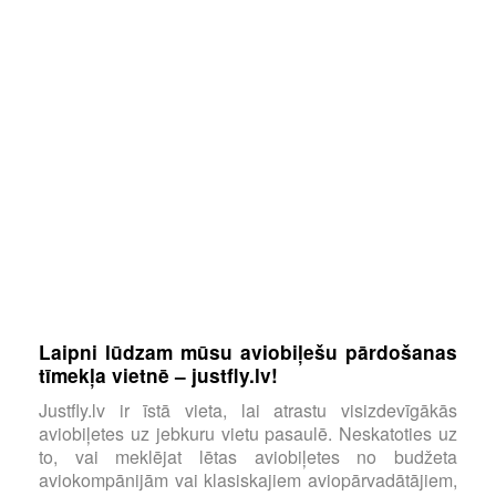
Laipni lūdzam mūsu aviobiļešu pārdošanas
tīmekļa vietnē – justfly.lv!
Justfly.lv ir īstā vieta, lai atrastu visizdevīgākās
aviobiļetes uz jebkuru vietu pasaulē. Neskatoties uz
to, vai meklējat lētas aviobiļetes no budžeta
aviokompānijām vai klasiskajiem aviopārvadātājiem,