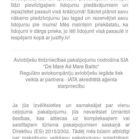
līdzi pievilcīgajiem lidojumu piedāvājumiem un
iepazīstiet pasauli visā krāšņumā! Sāciet plānot savu
nākamo piedzīvojumu jau tagad un rezervējiet savu
lidojumu pie mums! Mēs mainīsim priekšstatu, ka
lidojumi ir dārgs prieks, jo lēti lidojumi visā pasaulē ir
iespējami kopā ar justfly.lv!
Aviobiļešu tirdzniecības pakalpojumu nodrošina SIA
"De Mare Ad Mare Baltic"
Regulāro aviokompāniju aviobiļešu iegāde tiek
veikta ar partnera - IATA akreditētā aģenta
starpniecību
Ja jūs izvēlēsieties un samaksājat par vienu
ceļojuma pakalpojumu, jūs nevarēsiet izmantot
tiesības, kas attiecas uz kompleksajiem vai
saistītajiem tūrisma pakalpojumiem saskaņā ar
Direktīvu (ES) 2015/2302. Tādēļ mēs būsim atbildīgi
par maksājumu veikšanu pakalpojumu sniedzējam,