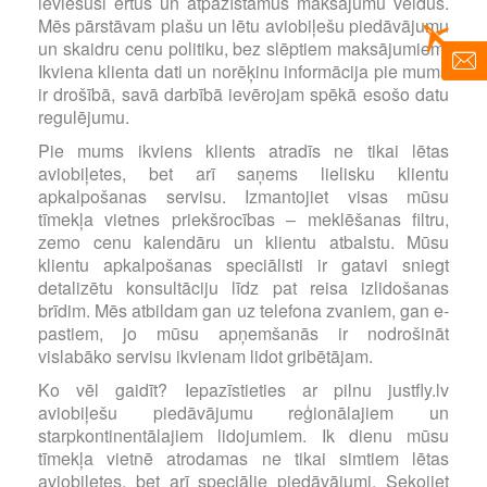
ieviesuši ērtus un atpazīstamus maksājumu veidus.
Mēs pārstāvam plašu un lētu aviobiļešu piedāvājumu
un skaidru cenu politiku, bez slēptiem maksājumiem.
Ikviena klienta dati un norēķinu informācija pie mums
ir drošībā, savā darbībā ievērojam spēkā esošo datu
regulējumu.
Pie mums ikviens klients atradīs ne tikai lētas
aviobiļetes, bet arī saņems lielisku klientu
apkalpošanas servisu. Izmantojiet visas mūsu
tīmekļa vietnes priekšrocības – meklēšanas filtru,
zemo cenu kalendāru un klientu atbalstu. Mūsu
klientu apkalpošanas speciālisti ir gatavi sniegt
detalizētu konsultāciju līdz pat reisa izlidošanas
brīdim. Mēs atbildam gan uz telefona zvaniem, gan e-
pastiem, jo mūsu apņemšanās ir nodrošināt
vislabāko servisu ikvienam lidot gribētājam.
Ko vēl gaidīt? Iepazīstieties ar pilnu justfly.lv
aviobiļešu piedāvājumu reģionālajiem un
starpkontinentālajiem lidojumiem. Ik dienu mūsu
tīmekļa vietnē atrodamas ne tikai simtiem lētas
aviobiļetes, bet arī speciālie piedāvājumi. Sekojiet