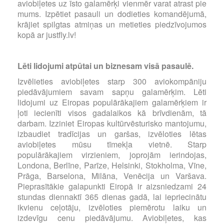
aviobiļetes uz īsto galamērķi vienmēr varat atrast pie
mums. Izpētiet pasauli un dodieties komandējumā,
krājiet spilgtas atmiņas un metieties piedzīvojumos
kopā ar justfly.lv!
Lēti lidojumi atpūtai un biznesam visā pasaulē.
Izvēlieties aviobiļetes starp 300 aviokompāniju
piedāvājumiem savam sapņu galamērķim. Lēti
lidojumi uz Eiropas populārākajiem galamērķiem ir
ļoti iecienīti visos gadalaikos kā brīvdienām, tā
darbam. Izziniet Eiropas kultūrvēsturisko mantojumu,
izbaudiet tradīcijas un garšas, izvēloties lētas
aviobiļetes mūsu tīmekļa vietnē. Starp
populārākajiem virzieniem, joprojām ierindojas,
Londona, Berlīne, Parīze, Helsinki, Stokholma, Vīne,
Prāga, Barselona, Milāna, Venēcija un Varšava.
Pieprasītākie galapunkti Eiropā ir aizsniedzami 24
stundas diennaktī 365 dienas gadā, lai iepriecinātu
ikvienu ceļotāju, izvēloties piemērotu laiku un
izdevīgu cenu piedāvājumu. Aviobiļetes, kas