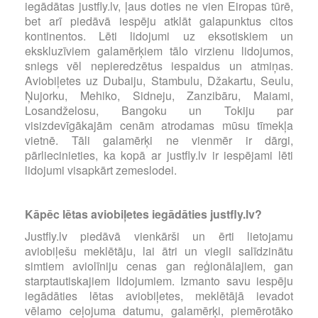
iegādātas justfly.lv, ļaus doties ne vien Eiropas tūrē,
bet arī piedāvā iespēju atklāt galapunktus citos
kontinentos. Lēti lidojumi uz eksotiskiem un
ekskluzīviem galamērķiem tālo virzienu lidojumos,
sniegs vēl nepieredzētus iespaidus un atmiņas.
Aviobiļetes uz Dubaiju, Stambulu, Džakartu, Seulu,
Ņujorku, Mehiko, Sidneju, Zanzibāru, Maiami,
Losandželosu, Bangoku un Tokiju par
visizdevīgākajām cenām atrodamas mūsu tīmekļa
vietnē. Tāli galamērķi ne vienmēr ir dārgi,
pārliecinieties, ka kopā ar justfly.lv ir iespējami lēti
lidojumi visapkārt zemeslodei.
Kāpēc lētas aviobiļetes iegādāties justfly.lv?
Justfly.lv piedāvā vienkārši un ērti lietojamu
aviobiļešu meklētāju, lai ātri un viegli salīdzinātu
simtiem aviolīniju cenas gan reģionālajiem, gan
starptautiskajiem lidojumiem. Izmanto savu iespēju
iegādāties lētas aviobiļetes, meklētājā ievadot
vēlamo ceļojuma datumu, galamērķi, piemērotāko