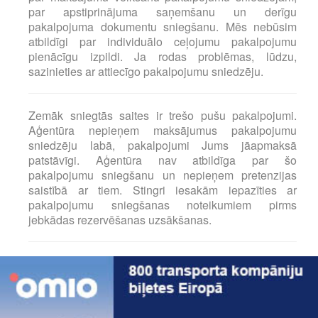
par apstiprinājuma saņemšanu un derīgu
pakalpojuma dokumentu sniegšanu. Mēs nebūsim
atbildīgi par individuālo ceļojumu pakalpojumu
pienācīgu izpildi. Ja rodas problēmas, lūdzu,
sazinieties ar attiecīgo pakalpojumu sniedzēju.
Zemāk sniegtās saites ir trešo pušu pakalpojumi.
Aģentūra nepieņem maksājumus pakalpojumu
sniedzēju labā, pakalpojumi Jums jāapmaksā
patstāvīgi. Aģentūra nav atbildīga par šo
pakalpojumu sniegšanu un nepieņem pretenzijas
saistībā ar tiem. Stingri iesakām iepazīties ar
pakalpojumu sniegšanas noteikumiem pirms
jebkādas rezervēšanas uzsākšanas.