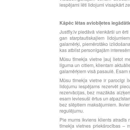
iespējami lēti lidojumi visapkārt z
Kāpēc lētas aviobiļetes iegādātie
Justfly.lv piedāvā vienkārši un ērt
gan starptautiskajiem lidojumie
galamērķi, piemērotāko izlidošana
kas atbilst personīgajām interesē
Mūsu tīmekļa vietne ļauj lietot m
ilguma un citiem, klientam aktuāl
galamērķiem visā pasaulē. Esam se
Mūsu tīmekļa vietne ir parocīgi li
lidojumu iespējams rezervēt piecu 
rezervācijas, bez mazākās aizķerš
esam ieviesuši ērtus un atpazīst
bez slēptiem maksājumiem. Ikvien
regulējumu.
Pie mums ikviens klients atradīs n
tīmekļa vietnes priekšrocības – m