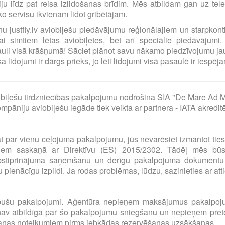
ciju līdz pat reisa izlidošanas brīdim. Mēs atbildam gan uz t
o servisu ikvienam lidot gribētājam.
ilnu justfly.lv aviobiļešu piedāvājumu reģionālajiem un starpko
i simtiem lētas aviobiļetes, bet arī speciālie piedāvājumi. 
uli visā krāšņumā! Sāciet plānot savu nākamo piedzīvojumu jau
idojumi ir dārgs prieks, jo lēti lidojumi visā pasaulē ir iespējam
biļešu tirdzniecības pakalpojumu nodrošina SIA "De Mare Ad M
pāniju aviobiļešu iegāde tiek veikta ar partnera - IATA akredit
at par vienu ceļojuma pakalpojumu, jūs nevarēsiet izmantot tie
umiem saskaņā ar Direktīvu (ES) 2015/2302. Tādēļ mēs bū
pstiprinājuma saņemšanu un derīgu pakalpojuma dokumentu 
pienācīgu izpildi. Ja rodas problēmas, lūdzu, sazinieties ar at
o pušu pakalpojumi. Aģentūra nepieņem maksājumus pakalpoj
av atbildīga par šo pakalpojumu sniegšanu un nepieņem preten
šanas noteikumiem pirms jebkādas rezervēšanas uzsākšanas.