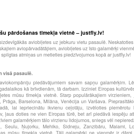
u pārdošanas tīmekļa vietnē – justfly.lv!
tu visizdevīgākās aviobiļetes uz jebkuru vietu pasaulē. Neskatotie
ajiem aviopārvadātājiem, aviobiļetes uz īsto galamērķi vienmēr
spilgtas atmiņas un metieties piedzīvojumos kopā ar justfly.lv!
m visā pasaulē.
00 aviokompāniju piedāvājumiem savam sapņu galamērķim. Lēt
s gadalaikos kā brīvdienām, tā darbam. Izziniet Eiropas kultūrvē
iļetes mūsu tīmekļa vietnē. Starp populārākajiem virzieniem, 
, Prāga, Barselona, Milāna, Venēcija un Varšava. Pieprasītāki
dā, lai iepriecinātu ikvienu ceļotāju, izvēloties piemērot
.lv, ļaus doties ne vien Eiropas tūrē, bet arī piedāvā iespēju at
zīviem galamērķiem tālo virzienu lidojumos, sniegs vēl nepiered
u, Seulu, Ņujorku, Mehiko, Sidneju, Zanzibāru, Maiami, 
 mūsu tīmekļa vietnē. Tāli galamērķi ne vienmēr ir dārgi, pār