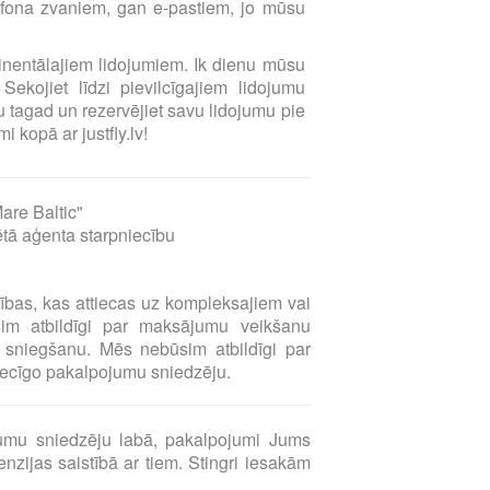
elefona zvaniem, gan e-pastiem, jo mūsu
ntinentālajiem lidojumiem. Ik dienu mūsu
Sekojiet līdzi pievilcīgajiem lidojumu
 tagad un rezervējiet savu lidojumu pie
i kopā ar justfly.lv!
are Baltic"
ētā aģenta starpniecību
sības, kas attiecas uz kompleksajiem vai
sim atbildīgi par maksājumu veikšanu
sniegšanu. Mēs nebūsim atbildīgi par
tiecīgo pakalpojumu sniedzēju.
umu sniedzēju labā, pakalpojumi Jums
zijas saistībā ar tiem. Stingri iesakām