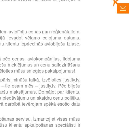
imtiem aviolīniju cenas gan reģionālajiem,
ētājā ievadot vēlamo ceļojuma datumu,
 klientu iepriecinās aviobiļešu izlase,
ībā pēc cenas, aviokompānijas, lidojuma
biļešu meklējumus un cenu salīdzināšanu
zvēloties mūsu sniegtos pakalpojumus!
ris minūšu laikā. Izvēloties justfly.lv,
 – tie esam mēs – justfly.lv. Pēc biļešu
karšu maksājumus. Domājot par klientu,
 piedāvājumu un skaidru cenu politiku,
avā darbībā ievērojam spēkā esošo datu
lpošanas servisu. Izmantojiet visas mūsu
su klientu apkalpošanas speciālisti ir