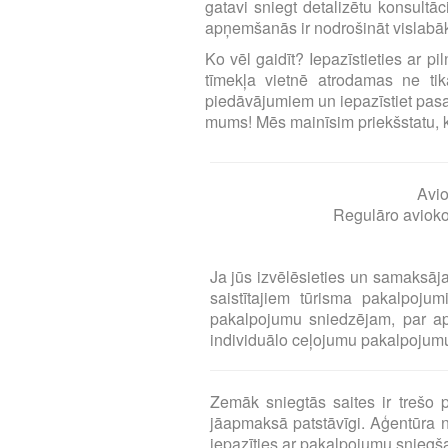
gatavi sniegt detalizētu konsultā
apņemšanās ir nodrošināt vislabāk
Ko vēl gaidīt? Iepazīstieties ar p
tīmekļa vietnē atrodamas ne tika
piedāvājumiem un iepazīstiet pasa
mums! Mēs mainīsim priekšstatu, ka l
Avio
Regulāro aviokom
Ja jūs izvēlēsieties un samaksāj
saistītajiem tūrisma pakalpoj
pakalpojumu sniedzējam, par a
individuālo ceļojumu pakalpojumu 
Zemāk sniegtās saites ir treš
jāapmaksā patstāvīgi. Aģentūra n
iepazīties ar pakalpojumu snieg