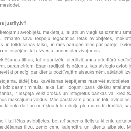
emeslodei.
s justfly.lv?
i lietojamu aviobiļešu meklētāju, lai ātri un viegli salīdzinātu s
m. Izmanto savu iespēju iegādāties lētas aviobiļetes, mekl
s un ielidošanas laiku, un mēs parūpēsimies par pārējo. Ikvienu
m un iespējām, lai aizvestu jaunos piedzīvojumos.
eklēšanas filtrus, lai organizētu piedāvājumus prioritārā sec
iem, parametriem. Esam radījuši risinājumu, kas atvieglo avio
višķi priecīgi par klientu pozitīvajām atsauksmēm, atkārtoti i
etojama, tādēļ bez kavēšanas iespējams rezervēt aviobiļetes pā
līdz desmit minūšu laikā. Lēti lidojumi pāris klikšķu attālumā
anās, ir iespēja veikt drošus un integrētus bankas vai kredīt
amus maksājumu veidus. Mēs pārstāvam plašu un lētu aviobiļešu
a klienta dati un norēķinu informācija pie mums ir drošībā, s
e tikai lētas aviobiļetes, bet arī saņems lielisku klientu apka
eklēšanas filtru, zemo cenu kalendāru un klientu atbalstu. Mū