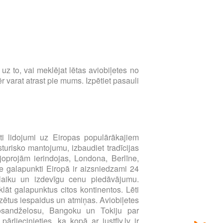
s uz to, vai meklējat lētas aviobiļetes no
 varat atrast pie mums. Izpētiet pasauli
i lidojumi uz Eiropas populārākajiem
sturisko mantojumu, izbaudiet tradīcijas
joprojām ierindojas, Londona, Berlīne,
e galapunkti Eiropā ir aizsniedzami 24
u laiku un izdevīgu cenu piedāvājumu.
klāt galapunktus citos kontinentos. Lēti
zētus iespaidus un atmiņas. Aviobiļetes
Losandželosu, Bangoku un Tokiju par
liecinieties, ka kopā ar justfly.lv ir