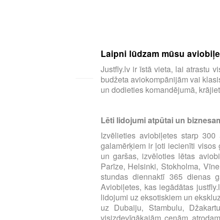
Laipni lūdzam mūsu aviobiļeš
Justfly.lv ir īstā vieta, lai atras
budžeta aviokompānijām vai klasisk
un dodieties komandējumā, krājiet 
Lēti lidojumi atpūtai un biznesa
Izvēlieties aviobiļetes starp 3
galamērķiem ir ļoti iecienīti viso
un garšas, izvēloties lētas aviob
Parīze, Helsinki, Stokholma, Vīne
stundas diennaktī 365 dienas ga
Aviobiļetes, kas iegādātas justfly
lidojumi uz eksotiskiem un eksklu
uz Dubaiju, Stambulu, Džakart
visizdevīgākajām cenām atrodamas