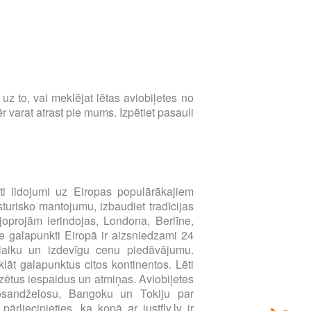
s uz to, vai meklējat lētas aviobiļetes no
 varat atrast pie mums. Izpētiet pasauli
i lidojumi uz Eiropas populārākajiem
sturisko mantojumu, izbaudiet tradīcijas
joprojām ierindojas, Londona, Berlīne,
e galapunkti Eiropā ir aizsniedzami 24
u laiku un izdevīgu cenu piedāvājumu.
klāt galapunktus citos kontinentos. Lēti
zētus iespaidus un atmiņas. Aviobiļetes
Losandželosu, Bangoku un Tokiju par
liecinieties, ka kopā ar justfly.lv ir