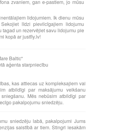
elefona zvaniem, gan e-pastiem, jo mūsu
ntinentālajiem lidojumiem. Ik dienu mūsu
Sekojiet līdzi pievilcīgajiem lidojumu
 tagad un rezervējiet savu lidojumu pie
i kopā ar justfly.lv!
are Baltic"
ētā aģenta starpniecību
sības, kas attiecas uz kompleksajiem vai
sim atbildīgi par maksājumu veikšanu
sniegšanu. Mēs nebūsim atbildīgi par
tiecīgo pakalpojumu sniedzēju.
umu sniedzēju labā, pakalpojumi Jums
zijas saistībā ar tiem. Stingri iesakām