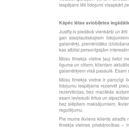
iespējami lēti lidojumi visapkārt z
Kāpēc lētas aviobiļetes iegādātie
Justfly.lv piedāvā vienkārši un ērt
gan starptautiskajiem lidojumie
galamērķi, piemērotāko izlidošana
kas atbilst personīgajām interesē
Mūsu tīmekļa vietne ļauj lietot m
ilguma un citiem, klientam aktuāl
galamērķiem visā pasaulē. Esam se
Mūsu tīmekļa vietne ir parocīgi li
lidojumu iespējams rezervēt piecu 
rezervācijas, bez mazākās aizķerš
esam ieviesuši ērtus un atpazīst
bez slēptiem maksājumiem. Ikvien
regulējumu.
Pie mums ikviens klients atradīs n
tīmekļa vietnes priekšrocības – m