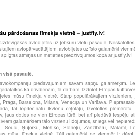
u pārdošanas tīmekļa vietnē – justfly.lv!
tu visizdevīgākās aviobiļetes uz jebkuru vietu pasaulē. Neskatotie
ajiem aviopārvadātājiem, aviobiļetes uz īsto galamērķi vienmēr
spilgtas atmiņas un metieties piedzīvojumos kopā ar justfly.lv!
m visā pasaulē.
00 aviokompāniju piedāvājumiem savam sapņu galamērķim. Lēt
s gadalaikos kā brīvdienām, tā darbam. Izziniet Eiropas kultūrvē
iļetes mūsu tīmekļa vietnē. Starp populārākajiem virzieniem, 
, Prāga, Barselona, Milāna, Venēcija un Varšava. Pieprasītāki
dā, lai iepriecinātu ikvienu ceļotāju, izvēloties piemērot
.lv, ļaus doties ne vien Eiropas tūrē, bet arī piedāvā iespēju at
zīviem galamērķiem tālo virzienu lidojumos, sniegs vēl nepiered
u, Seulu, Ņujorku, Mehiko, Sidneju, Zanzibāru, Maiami, 
 mūsu tīmekļa vietnē. Tāli galamērķi ne vienmēr ir dārgi, pār