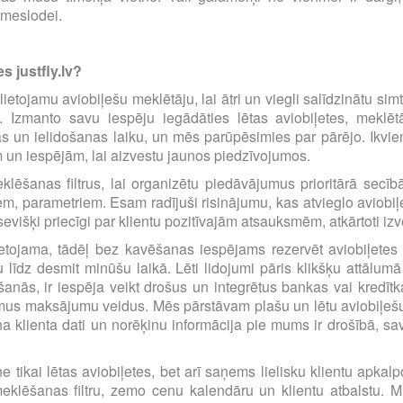
emeslodei.
s justfly.lv?
i lietojamu aviobiļešu meklētāju, lai ātri un viegli salīdzinātu s
m. Izmanto savu iespēju iegādāties lētas aviobiļetes, mekl
s un ielidošanas laiku, un mēs parūpēsimies par pārējo. Ikvienu
m un iespējām, lai aizvestu jaunos piedzīvojumos.
eklēšanas filtrus, lai organizētu piedāvājumus prioritārā sec
iem, parametriem. Esam radījuši risinājumu, kas atvieglo avio
višķi priecīgi par klientu pozitīvajām atsauksmēm, atkārtoti i
etojama, tādēļ bez kavēšanas iespējams rezervēt aviobiļetes pā
līdz desmit minūšu laikā. Lēti lidojumi pāris klikšķu attālumā
anās, ir iespēja veikt drošus un integrētus bankas vai kredīt
amus maksājumu veidus. Mēs pārstāvam plašu un lētu aviobiļešu
a klienta dati un norēķinu informācija pie mums ir drošībā, s
e tikai lētas aviobiļetes, bet arī saņems lielisku klientu apka
eklēšanas filtru, zemo cenu kalendāru un klientu atbalstu. Mū