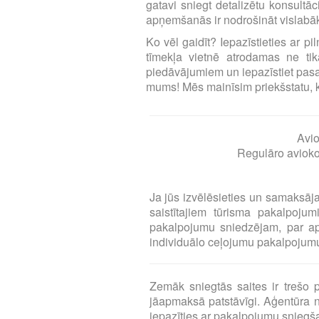
gatavi sniegt detalizētu konsultā
apņemšanās ir nodrošināt vislabāk
Ko vēl gaidīt? Iepazīstieties ar p
tīmekļa vietnē atrodamas ne tika
piedāvājumiem un iepazīstiet pasa
mums! Mēs mainīsim priekšstatu, ka l
Avio
Regulāro aviokom
Ja jūs izvēlēsieties un samaksāj
saistītajiem tūrisma pakalpoj
pakalpojumu sniedzējam, par a
individuālo ceļojumu pakalpojumu 
Zemāk sniegtās saites ir treš
jāapmaksā patstāvīgi. Aģentūra n
iepazīties ar pakalpojumu snieg