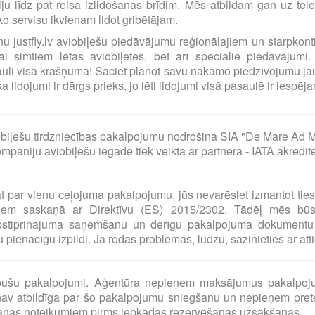
ciju līdz pat reisa izlidošanas brīdim. Mēs atbildam gan uz t
o servisu ikvienam lidot gribētājam.
ilnu justfly.lv aviobiļešu piedāvājumu reģionālajiem un starpko
i simtiem lētas aviobiļetes, bet arī speciālie piedāvājumi. 
uli visā krāšņumā! Sāciet plānot savu nākamo piedzīvojumu jau
idojumi ir dārgs prieks, jo lēti lidojumi visā pasaulē ir iespējam
biļešu tirdzniecības pakalpojumu nodrošina SIA "De Mare Ad M
pāniju aviobiļešu iegāde tiek veikta ar partnera - IATA akredit
at par vienu ceļojuma pakalpojumu, jūs nevarēsiet izmantot tie
umiem saskaņā ar Direktīvu (ES) 2015/2302. Tādēļ mēs bū
pstiprinājuma saņemšanu un derīgu pakalpojuma dokumentu 
pienācīgu izpildi. Ja rodas problēmas, lūdzu, sazinieties ar at
o pušu pakalpojumi. Aģentūra nepieņem maksājumus pakalpoj
av atbildīga par šo pakalpojumu sniegšanu un nepieņem preten
šanas noteikumiem pirms jebkādas rezervēšanas uzsākšanas.