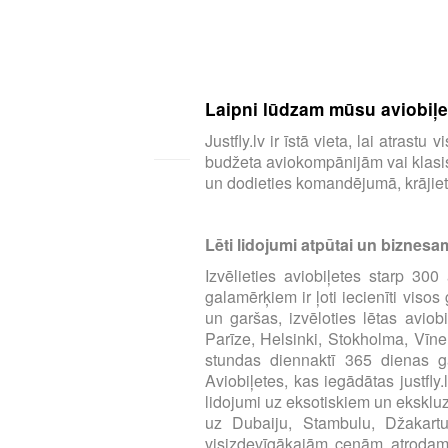
Laipni lūdzam mūsu aviobiļeš
Justfly.lv ir īstā vieta, lai atras
budžeta aviokompānijām vai klasisk
un dodieties komandējumā, krājiet 
Lēti lidojumi atpūtai un biznesa
Izvēlieties aviobiļetes starp 3
galamērķiem ir ļoti iecienīti viso
un garšas, izvēloties lētas aviob
Parīze, Helsinki, Stokholma, Vīne
stundas diennaktī 365 dienas ga
Aviobiļetes, kas iegādātas justfly
lidojumi uz eksotiskiem un eksklu
uz Dubaiju, Stambulu, Džakart
visizdevīgākajām cenām atrodamas