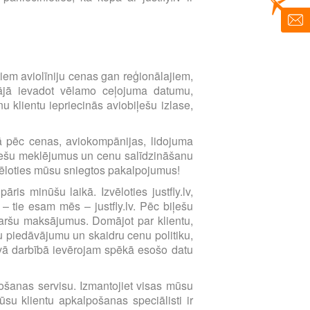
imtiem aviolīniju cenas gan reģionālajiem,
ētājā ievadot vēlamo ceļojuma datumu,
 klientu iepriecinās aviobiļešu izlase,
ībā pēc cenas, aviokompānijas, lidojuma
biļešu meklējumus un cenu salīdzināšanu
zvēloties mūsu sniegtos pakalpojumus!
ris minūšu laikā. Izvēloties justfly.lv,
 – tie esam mēs – justfly.lv. Pēc biļešu
karšu maksājumus. Domājot par klientu,
 piedāvājumu un skaidru cenu politiku,
avā darbībā ievērojam spēkā esošo datu
lpošanas servisu. Izmantojiet visas mūsu
su klientu apkalpošanas speciālisti ir