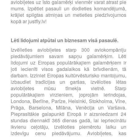
aviobiļetes uz īsto galamērķi vienmēr varat atrast pie
mums. Izpētiet pasauli un dodieties komandējumā,
krājiet spilgtas atmiņas un metieties piedzīvojumos
kopā ar justfly.lv!
Lēti lidojumi atpūtai un biznesam visā pasaulē.
Izvēlieties aviobiļetes starp 300 aviokompāniju
piedāvājumiem savam sapņu galamērķim. Lēti
lidojumi uz Eiropas populārākajiem galamērķiem ir
ļoti iecienīti visos gadalaikos kā brīvdienām, tā
darbam. Izziniet Eiropas kultūrvēsturisko mantojumu,
izbaudiet tradīcijas un garšas, izvēloties lētas
aviobiļetes mūsu tīmekļa vietnē. Starp
populārākajiem virzieniem, joprojām ierindojas,
Londona, Berlīne, Parīze, Helsinki, Stokholma, Vīne,
Prāga, Barselona, Milāna, Venēcija un Varšava.
Pieprasītākie galapunkti Eiropā ir aizsniedzami 24
stundas diennaktī 365 dienas gadā, lai iepriecinātu
ikvienu ceļotāju, izvēloties piemērotu laiku un
izdevīgu cenu piedāvājumu. Aviobiļetes, kas