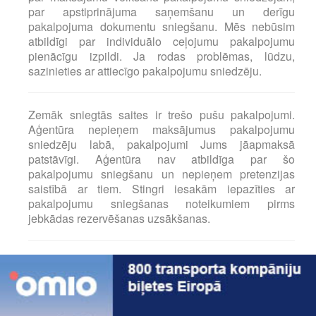
par apstiprinājuma saņemšanu un derīgu
pakalpojuma dokumentu sniegšanu. Mēs nebūsim
atbildīgi par individuālo ceļojumu pakalpojumu
pienācīgu izpildi. Ja rodas problēmas, lūdzu,
sazinieties ar attiecīgo pakalpojumu sniedzēju.
Zemāk sniegtās saites ir trešo pušu pakalpojumi.
Aģentūra nepieņem maksājumus pakalpojumu
sniedzēju labā, pakalpojumi Jums jāapmaksā
patstāvīgi. Aģentūra nav atbildīga par šo
pakalpojumu sniegšanu un nepieņem pretenzijas
saistībā ar tiem. Stingri iesakām iepazīties ar
pakalpojumu sniegšanas noteikumiem pirms
jebkādas rezervēšanas uzsākšanas.