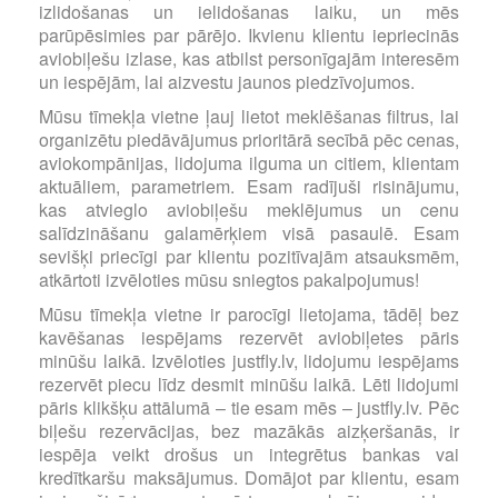
izlidošanas un ielidošanas laiku, un mēs
parūpēsimies par pārējo. Ikvienu klientu iepriecinās
aviobiļešu izlase, kas atbilst personīgajām interesēm
un iespējām, lai aizvestu jaunos piedzīvojumos.
Mūsu tīmekļa vietne ļauj lietot meklēšanas filtrus, lai
organizētu piedāvājumus prioritārā secībā pēc cenas,
aviokompānijas, lidojuma ilguma un citiem, klientam
aktuāliem, parametriem. Esam radījuši risinājumu,
kas atvieglo aviobiļešu meklējumus un cenu
salīdzināšanu galamērķiem visā pasaulē. Esam
sevišķi priecīgi par klientu pozitīvajām atsauksmēm,
atkārtoti izvēloties mūsu sniegtos pakalpojumus!
Mūsu tīmekļa vietne ir parocīgi lietojama, tādēļ bez
kavēšanas iespējams rezervēt aviobiļetes pāris
minūšu laikā. Izvēloties justfly.lv, lidojumu iespējams
rezervēt piecu līdz desmit minūšu laikā. Lēti lidojumi
pāris klikšķu attālumā – tie esam mēs – justfly.lv. Pēc
biļešu rezervācijas, bez mazākās aizķeršanās, ir
iespēja veikt drošus un integrētus bankas vai
kredītkaršu maksājumus. Domājot par klientu, esam