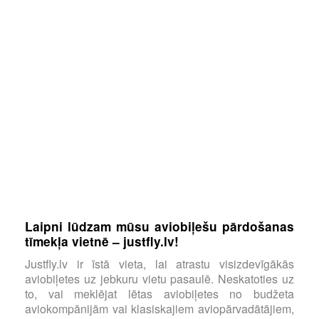
Laipni lūdzam mūsu aviobiļešu pārdošanas
tīmekļa vietnē – justfly.lv!
Justfly.lv ir īstā vieta, lai atrastu visizdevīgākās
aviobiļetes uz jebkuru vietu pasaulē. Neskatoties uz
to, vai meklējat lētas aviobiļetes no budžeta
aviokompānijām vai klasiskajiem aviopārvadātājiem,