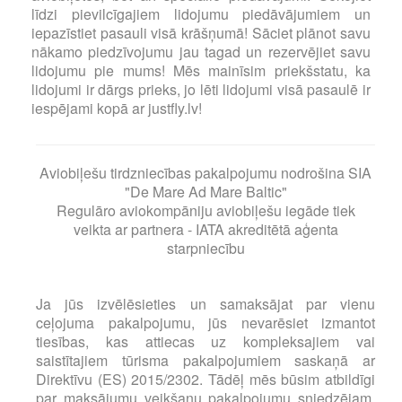
līdzi pievilcīgajiem lidojumu piedāvājumiem un
iepazīstiet pasauli visā krāšņumā! Sāciet plānot savu
nākamo piedzīvojumu jau tagad un rezervējiet savu
lidojumu pie mums! Mēs mainīsim priekšstatu, ka
lidojumi ir dārgs prieks, jo lēti lidojumi visā pasaulē ir
iespējami kopā ar justfly.lv!
Aviobiļešu tirdzniecības pakalpojumu nodrošina SIA
"De Mare Ad Mare Baltic"
Regulāro aviokompāniju aviobiļešu iegāde tiek
veikta ar partnera - IATA akreditētā aģenta
starpniecību
Ja jūs izvēlēsieties un samaksājat par vienu
ceļojuma pakalpojumu, jūs nevarēsiet izmantot
tiesības, kas attiecas uz kompleksajiem vai
saistītajiem tūrisma pakalpojumiem saskaņā ar
Direktīvu (ES) 2015/2302. Tādēļ mēs būsim atbildīgi
par maksājumu veikšanu pakalpojumu sniedzējam,