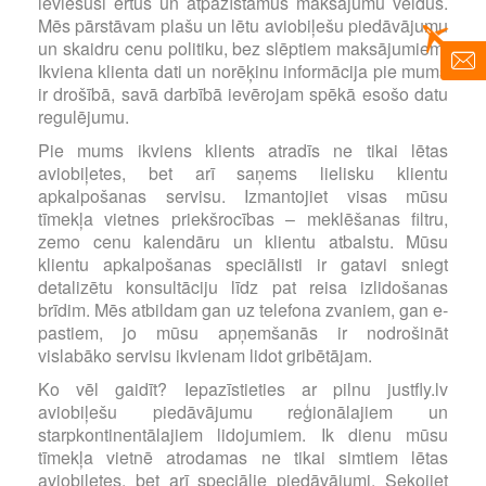
ieviesuši ērtus un atpazīstamus maksājumu veidus.
Mēs pārstāvam plašu un lētu aviobiļešu piedāvājumu
un skaidru cenu politiku, bez slēptiem maksājumiem.
Ikviena klienta dati un norēķinu informācija pie mums
ir drošībā, savā darbībā ievērojam spēkā esošo datu
regulējumu.
Pie mums ikviens klients atradīs ne tikai lētas
aviobiļetes, bet arī saņems lielisku klientu
apkalpošanas servisu. Izmantojiet visas mūsu
tīmekļa vietnes priekšrocības – meklēšanas filtru,
zemo cenu kalendāru un klientu atbalstu. Mūsu
klientu apkalpošanas speciālisti ir gatavi sniegt
detalizētu konsultāciju līdz pat reisa izlidošanas
brīdim. Mēs atbildam gan uz telefona zvaniem, gan e-
pastiem, jo mūsu apņemšanās ir nodrošināt
vislabāko servisu ikvienam lidot gribētājam.
Ko vēl gaidīt? Iepazīstieties ar pilnu justfly.lv
aviobiļešu piedāvājumu reģionālajiem un
starpkontinentālajiem lidojumiem. Ik dienu mūsu
tīmekļa vietnē atrodamas ne tikai simtiem lētas
aviobiļetes, bet arī speciālie piedāvājumi. Sekojiet