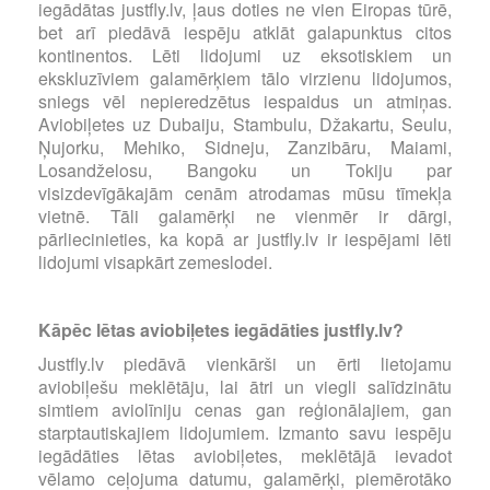
iegādātas justfly.lv, ļaus doties ne vien Eiropas tūrē,
bet arī piedāvā iespēju atklāt galapunktus citos
kontinentos. Lēti lidojumi uz eksotiskiem un
ekskluzīviem galamērķiem tālo virzienu lidojumos,
sniegs vēl nepieredzētus iespaidus un atmiņas.
Aviobiļetes uz Dubaiju, Stambulu, Džakartu, Seulu,
Ņujorku, Mehiko, Sidneju, Zanzibāru, Maiami,
Losandželosu, Bangoku un Tokiju par
visizdevīgākajām cenām atrodamas mūsu tīmekļa
vietnē. Tāli galamērķi ne vienmēr ir dārgi,
pārliecinieties, ka kopā ar justfly.lv ir iespējami lēti
lidojumi visapkārt zemeslodei.
Kāpēc lētas aviobiļetes iegādāties justfly.lv?
Justfly.lv piedāvā vienkārši un ērti lietojamu
aviobiļešu meklētāju, lai ātri un viegli salīdzinātu
simtiem aviolīniju cenas gan reģionālajiem, gan
starptautiskajiem lidojumiem. Izmanto savu iespēju
iegādāties lētas aviobiļetes, meklētājā ievadot
vēlamo ceļojuma datumu, galamērķi, piemērotāko