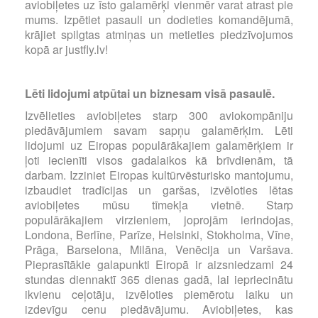
aviobiļetes uz īsto galamērķi vienmēr varat atrast pie
mums. Izpētiet pasauli un dodieties komandējumā,
krājiet spilgtas atmiņas un metieties piedzīvojumos
kopā ar justfly.lv!
Lēti lidojumi atpūtai un biznesam visā pasaulē.
Izvēlieties aviobiļetes starp 300 aviokompāniju
piedāvājumiem savam sapņu galamērķim. Lēti
lidojumi uz Eiropas populārākajiem galamērķiem ir
ļoti iecienīti visos gadalaikos kā brīvdienām, tā
darbam. Izziniet Eiropas kultūrvēsturisko mantojumu,
izbaudiet tradīcijas un garšas, izvēloties lētas
aviobiļetes mūsu tīmekļa vietnē. Starp
populārākajiem virzieniem, joprojām ierindojas,
Londona, Berlīne, Parīze, Helsinki, Stokholma, Vīne,
Prāga, Barselona, Milāna, Venēcija un Varšava.
Pieprasītākie galapunkti Eiropā ir aizsniedzami 24
stundas diennaktī 365 dienas gadā, lai iepriecinātu
ikvienu ceļotāju, izvēloties piemērotu laiku un
izdevīgu cenu piedāvājumu. Aviobiļetes, kas