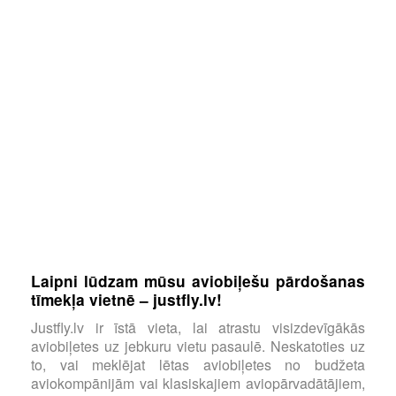
Laipni lūdzam mūsu aviobiļešu pārdošanas
tīmekļa vietnē – justfly.lv!
Justfly.lv ir īstā vieta, lai atrastu visizdevīgākās
aviobiļetes uz jebkuru vietu pasaulē. Neskatoties uz
to, vai meklējat lētas aviobiļetes no budžeta
aviokompānijām vai klasiskajiem aviopārvadātājiem,