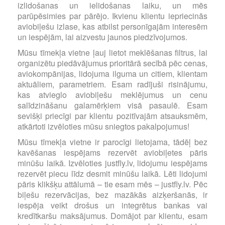
izlidošanas un ielidošanas laiku, un mēs
parūpēsimies par pārējo. Ikvienu klientu iepriecinās
aviobiļešu izlase, kas atbilst personīgajām interesēm
un iespējām, lai aizvestu jaunos piedzīvojumos.
Mūsu tīmekļa vietne ļauj lietot meklēšanas filtrus, lai
organizētu piedāvājumus prioritārā secībā pēc cenas,
aviokompānijas, lidojuma ilguma un citiem, klientam
aktuāliem, parametriem. Esam radījuši risinājumu,
kas atvieglo aviobiļešu meklējumus un cenu
salīdzināšanu galamērķiem visā pasaulē. Esam
sevišķi priecīgi par klientu pozitīvajām atsauksmēm,
atkārtoti izvēloties mūsu sniegtos pakalpojumus!
Mūsu tīmekļa vietne ir parocīgi lietojama, tādēļ bez
kavēšanas iespējams rezervēt aviobiļetes pāris
minūšu laikā. Izvēloties justfly.lv, lidojumu iespējams
rezervēt piecu līdz desmit minūšu laikā. Lēti lidojumi
pāris klikšķu attālumā – tie esam mēs – justfly.lv. Pēc
biļešu rezervācijas, bez mazākās aizķeršanās, ir
iespēja veikt drošus un integrētus bankas vai
kredītkaršu maksājumus. Domājot par klientu, esam