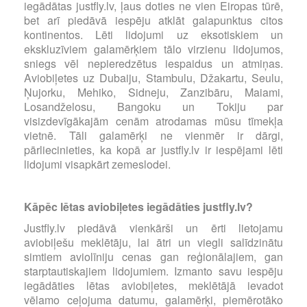
iegādātas justfly.lv, ļaus doties ne vien Eiropas tūrē,
bet arī piedāvā iespēju atklāt galapunktus citos
kontinentos. Lēti lidojumi uz eksotiskiem un
ekskluzīviem galamērķiem tālo virzienu lidojumos,
sniegs vēl nepieredzētus iespaidus un atmiņas.
Aviobiļetes uz Dubaiju, Stambulu, Džakartu, Seulu,
Ņujorku, Mehiko, Sidneju, Zanzibāru, Maiami,
Losandželosu, Bangoku un Tokiju par
visizdevīgākajām cenām atrodamas mūsu tīmekļa
vietnē. Tāli galamērķi ne vienmēr ir dārgi,
pārliecinieties, ka kopā ar justfly.lv ir iespējami lēti
lidojumi visapkārt zemeslodei.
Kāpēc lētas aviobiļetes iegādāties justfly.lv?
Justfly.lv piedāvā vienkārši un ērti lietojamu
aviobiļešu meklētāju, lai ātri un viegli salīdzinātu
simtiem aviolīniju cenas gan reģionālajiem, gan
starptautiskajiem lidojumiem. Izmanto savu iespēju
iegādāties lētas aviobiļetes, meklētājā ievadot
vēlamo ceļojuma datumu, galamērķi, piemērotāko