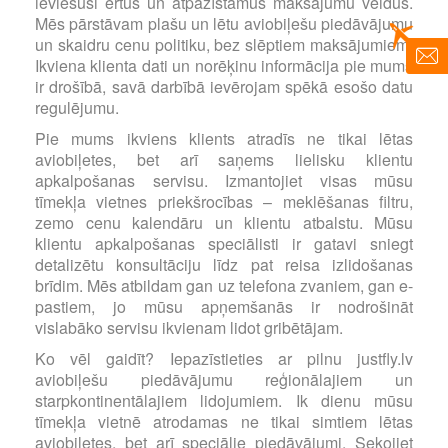
ieviesuši ērtus un atpazīstamus maksājumu veidus.
Mēs pārstāvam plašu un lētu aviobiļešu piedāvājumu
un skaidru cenu politiku, bez slēptiem maksājumiem.
Ikviena klienta dati un norēķinu informācija pie mums
ir drošībā, savā darbībā ievērojam spēkā esošo datu
regulējumu.
Pie mums ikviens klients atradīs ne tikai lētas
aviobiļetes, bet arī saņems lielisku klientu
apkalpošanas servisu. Izmantojiet visas mūsu
tīmekļa vietnes priekšrocības – meklēšanas filtru,
zemo cenu kalendāru un klientu atbalstu. Mūsu
klientu apkalpošanas speciālisti ir gatavi sniegt
detalizētu konsultāciju līdz pat reisa izlidošanas
brīdim. Mēs atbildam gan uz telefona zvaniem, gan e-
pastiem, jo mūsu apņemšanās ir nodrošināt
vislabāko servisu ikvienam lidot gribētājam.
Ko vēl gaidīt? Iepazīstieties ar pilnu justfly.lv
aviobiļešu piedāvājumu reģionālajiem un
starpkontinentālajiem lidojumiem. Ik dienu mūsu
tīmekļa vietnē atrodamas ne tikai simtiem lētas
aviobiļetes, bet arī speciālie piedāvājumi. Sekojiet