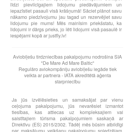
līdzi pievilcīgajiem lidojumu piedāvājumiem un
iepazīstiet pasauli visā krāšņumā! Sāciet plānot savu
nākamo piedzīvojumu jau tagad un rezervējiet savu
lidojumu pie mums! Mēs mainīsim priekšstatu, ka
lidojumi ir dārgs prieks, jo lēti lidojumi visā pasaulē ir
iespējami kopā ar justfly.lv!
Aviobiļešu tirdzniecības pakalpojumu nodrošina SIA
"De Mare Ad Mare Baltic"
Regulāro aviokompāniju aviobiļešu iegāde tiek
veikta ar partnera - IATA akreditētā aģenta
starpniecību
Ja jūs izvēlēsieties un samaksājat par vienu
ceļojuma pakalpojumu, jūs nevarēsiet izmantot
tiesības, kas attiecas uz kompleksajiem vai
saistītajiem tūrisma pakalpojumiem saskaņā ar
Direktīvu (ES) 2015/2302. Tādēļ mēs būsim atbildīgi
par maksājumu veikšanu pakalpojumu sniedzējam,