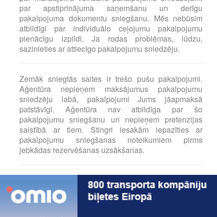
par apstiprinājuma saņemšanu un derīgu
pakalpojuma dokumentu sniegšanu. Mēs nebūsim
atbildīgi par individuālo ceļojumu pakalpojumu
pienācīgu izpildi. Ja rodas problēmas, lūdzu,
sazinieties ar attiecīgo pakalpojumu sniedzēju.
Zemāk sniegtās saites ir trešo pušu pakalpojumi.
Aģentūra nepieņem maksājumus pakalpojumu
sniedzēju labā, pakalpojumi Jums jāapmaksā
patstāvīgi. Aģentūra nav atbildīga par šo
pakalpojumu sniegšanu un nepieņem pretenzijas
saistībā ar tiem. Stingri iesakām iepazīties ar
pakalpojumu sniegšanas noteikumiem pirms
jebkādas rezervēšanas uzsākšanas.