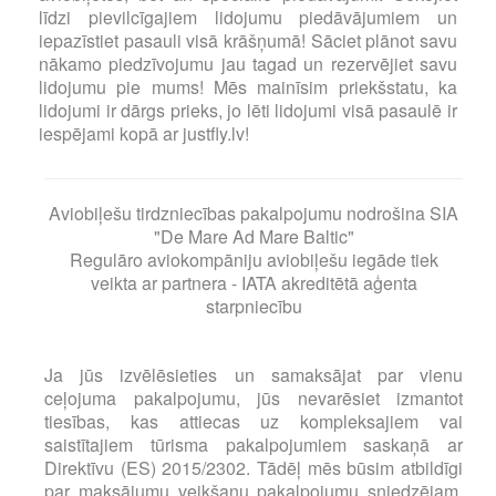
līdzi pievilcīgajiem lidojumu piedāvājumiem un
iepazīstiet pasauli visā krāšņumā! Sāciet plānot savu
nākamo piedzīvojumu jau tagad un rezervējiet savu
lidojumu pie mums! Mēs mainīsim priekšstatu, ka
lidojumi ir dārgs prieks, jo lēti lidojumi visā pasaulē ir
iespējami kopā ar justfly.lv!
Aviobiļešu tirdzniecības pakalpojumu nodrošina SIA
"De Mare Ad Mare Baltic"
Regulāro aviokompāniju aviobiļešu iegāde tiek
veikta ar partnera - IATA akreditētā aģenta
starpniecību
Ja jūs izvēlēsieties un samaksājat par vienu
ceļojuma pakalpojumu, jūs nevarēsiet izmantot
tiesības, kas attiecas uz kompleksajiem vai
saistītajiem tūrisma pakalpojumiem saskaņā ar
Direktīvu (ES) 2015/2302. Tādēļ mēs būsim atbildīgi
par maksājumu veikšanu pakalpojumu sniedzējam,