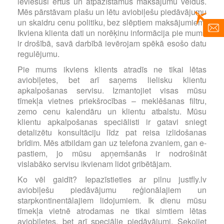
ieviesuši ērtus un atpazīstamus maksājumu veidus.
Mēs pārstāvam plašu un lētu aviobiļešu piedāvājumu
un skaidru cenu politiku, bez slēptiem maksājumiem.
Ikviena klienta dati un norēķinu informācija pie mums
ir drošībā, savā darbībā ievērojam spēkā esošo datu
regulējumu.
Pie mums ikviens klients atradīs ne tikai lētas
aviobiļetes, bet arī saņems lielisku klientu
apkalpošanas servisu. Izmantojiet visas mūsu
tīmekļa vietnes priekšrocības – meklēšanas filtru,
zemo cenu kalendāru un klientu atbalstu. Mūsu
klientu apkalpošanas speciālisti ir gatavi sniegt
detalizētu konsultāciju līdz pat reisa izlidošanas
brīdim. Mēs atbildam gan uz telefona zvaniem, gan e-
pastiem, jo mūsu apņemšanās ir nodrošināt
vislabāko servisu ikvienam lidot gribētājam.
Ko vēl gaidīt? Iepazīstieties ar pilnu justfly.lv
aviobiļešu piedāvājumu reģionālajiem un
starpkontinentālajiem lidojumiem. Ik dienu mūsu
tīmekļa vietnē atrodamas ne tikai simtiem lētas
aviobiļetes, bet arī speciālie piedāvājumi. Sekojiet