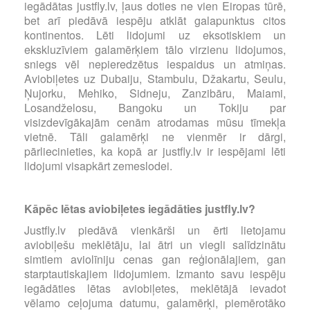
iegādātas justfly.lv, ļaus doties ne vien Eiropas tūrē,
bet arī piedāvā iespēju atklāt galapunktus citos
kontinentos. Lēti lidojumi uz eksotiskiem un
ekskluzīviem galamērķiem tālo virzienu lidojumos,
sniegs vēl nepieredzētus iespaidus un atmiņas.
Aviobiļetes uz Dubaiju, Stambulu, Džakartu, Seulu,
Ņujorku, Mehiko, Sidneju, Zanzibāru, Maiami,
Losandželosu, Bangoku un Tokiju par
visizdevīgākajām cenām atrodamas mūsu tīmekļa
vietnē. Tāli galamērķi ne vienmēr ir dārgi,
pārliecinieties, ka kopā ar justfly.lv ir iespējami lēti
lidojumi visapkārt zemeslodei.
Kāpēc lētas aviobiļetes iegādāties justfly.lv?
Justfly.lv piedāvā vienkārši un ērti lietojamu
aviobiļešu meklētāju, lai ātri un viegli salīdzinātu
simtiem aviolīniju cenas gan reģionālajiem, gan
starptautiskajiem lidojumiem. Izmanto savu iespēju
iegādāties lētas aviobiļetes, meklētājā ievadot
vēlamo ceļojuma datumu, galamērķi, piemērotāko