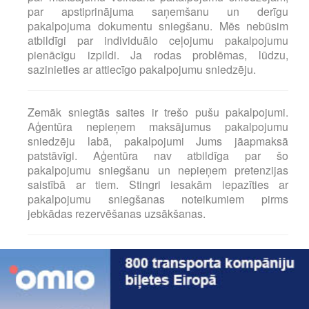
par apstiprinājuma saņemšanu un derīgu
pakalpojuma dokumentu sniegšanu. Mēs nebūsim
atbildīgi par individuālo ceļojumu pakalpojumu
pienācīgu izpildi. Ja rodas problēmas, lūdzu,
sazinieties ar attiecīgo pakalpojumu sniedzēju.
Zemāk sniegtās saites ir trešo pušu pakalpojumi.
Aģentūra nepieņem maksājumus pakalpojumu
sniedzēju labā, pakalpojumi Jums jāapmaksā
patstāvīgi. Aģentūra nav atbildīga par šo
pakalpojumu sniegšanu un nepieņem pretenzijas
saistībā ar tiem. Stingri iesakām iepazīties ar
pakalpojumu sniegšanas noteikumiem pirms
jebkādas rezervēšanas uzsākšanas.