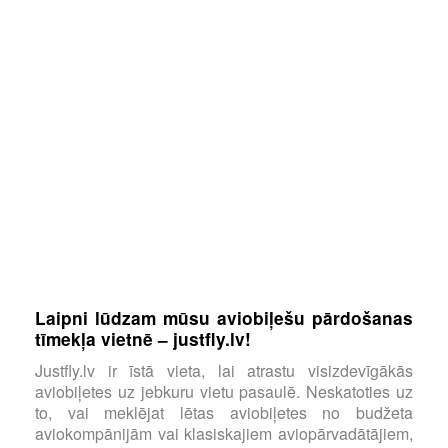
Laipni lūdzam mūsu aviobiļešu pārdošanas
tīmekļa vietnē – justfly.lv!
Justfly.lv ir īstā vieta, lai atrastu visizdevīgākās
aviobiļetes uz jebkuru vietu pasaulē. Neskatoties uz
to, vai meklējat lētas aviobiļetes no budžeta
aviokompānijām vai klasiskajiem aviopārvadātājiem,