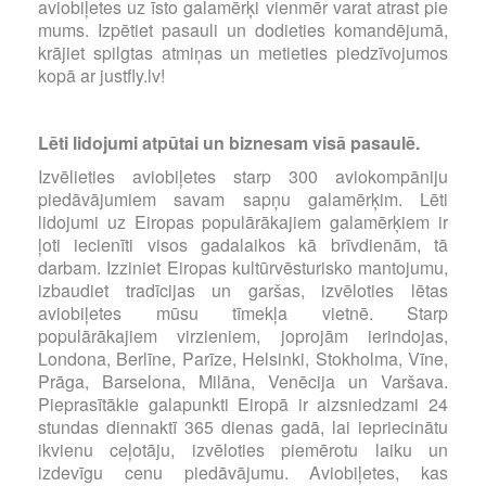
aviobiļetes uz īsto galamērķi vienmēr varat atrast pie
mums. Izpētiet pasauli un dodieties komandējumā,
krājiet spilgtas atmiņas un metieties piedzīvojumos
kopā ar justfly.lv!
Lēti lidojumi atpūtai un biznesam visā pasaulē.
Izvēlieties aviobiļetes starp 300 aviokompāniju
piedāvājumiem savam sapņu galamērķim. Lēti
lidojumi uz Eiropas populārākajiem galamērķiem ir
ļoti iecienīti visos gadalaikos kā brīvdienām, tā
darbam. Izziniet Eiropas kultūrvēsturisko mantojumu,
izbaudiet tradīcijas un garšas, izvēloties lētas
aviobiļetes mūsu tīmekļa vietnē. Starp
populārākajiem virzieniem, joprojām ierindojas,
Londona, Berlīne, Parīze, Helsinki, Stokholma, Vīne,
Prāga, Barselona, Milāna, Venēcija un Varšava.
Pieprasītākie galapunkti Eiropā ir aizsniedzami 24
stundas diennaktī 365 dienas gadā, lai iepriecinātu
ikvienu ceļotāju, izvēloties piemērotu laiku un
izdevīgu cenu piedāvājumu. Aviobiļetes, kas