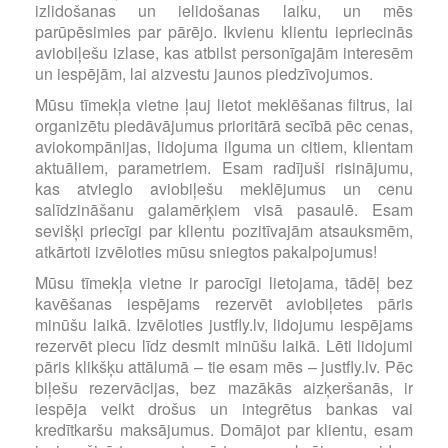
izlidošanas un ielidošanas laiku, un mēs
parūpēsimies par pārējo. Ikvienu klientu iepriecinās
aviobiļešu izlase, kas atbilst personīgajām interesēm
un iespējām, lai aizvestu jaunos piedzīvojumos.
Mūsu tīmekļa vietne ļauj lietot meklēšanas filtrus, lai
organizētu piedāvājumus prioritārā secībā pēc cenas,
aviokompānijas, lidojuma ilguma un citiem, klientam
aktuāliem, parametriem. Esam radījuši risinājumu,
kas atvieglo aviobiļešu meklējumus un cenu
salīdzināšanu galamērķiem visā pasaulē. Esam
sevišķi priecīgi par klientu pozitīvajām atsauksmēm,
atkārtoti izvēloties mūsu sniegtos pakalpojumus!
Mūsu tīmekļa vietne ir parocīgi lietojama, tādēļ bez
kavēšanas iespējams rezervēt aviobiļetes pāris
minūšu laikā. Izvēloties justfly.lv, lidojumu iespējams
rezervēt piecu līdz desmit minūšu laikā. Lēti lidojumi
pāris klikšķu attālumā – tie esam mēs – justfly.lv. Pēc
biļešu rezervācijas, bez mazākās aizķeršanās, ir
iespēja veikt drošus un integrētus bankas vai
kredītkaršu maksājumus. Domājot par klientu, esam