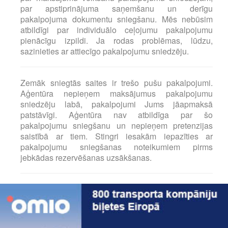
par apstiprinājuma saņemšanu un derīgu
pakalpojuma dokumentu sniegšanu. Mēs nebūsim
atbildīgi par individuālo ceļojumu pakalpojumu
pienācīgu izpildi. Ja rodas problēmas, lūdzu,
sazinieties ar attiecīgo pakalpojumu sniedzēju.
Zemāk sniegtās saites ir trešo pušu pakalpojumi.
Aģentūra nepieņem maksājumus pakalpojumu
sniedzēju labā, pakalpojumi Jums jāapmaksā
patstāvīgi. Aģentūra nav atbildīga par šo
pakalpojumu sniegšanu un nepieņem pretenzijas
saistībā ar tiem. Stingri iesakām iepazīties ar
pakalpojumu sniegšanas noteikumiem pirms
jebkādas rezervēšanas uzsākšanas.