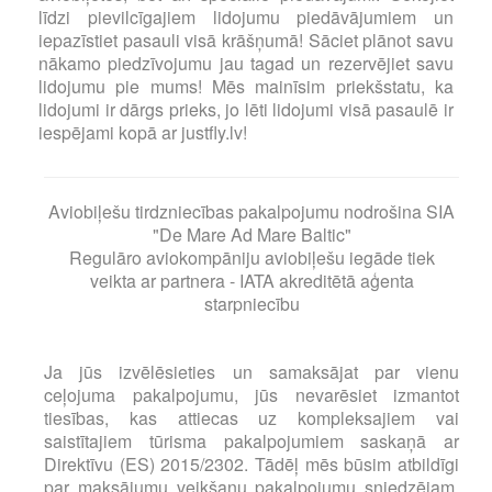
līdzi pievilcīgajiem lidojumu piedāvājumiem un
iepazīstiet pasauli visā krāšņumā! Sāciet plānot savu
nākamo piedzīvojumu jau tagad un rezervējiet savu
lidojumu pie mums! Mēs mainīsim priekšstatu, ka
lidojumi ir dārgs prieks, jo lēti lidojumi visā pasaulē ir
iespējami kopā ar justfly.lv!
Aviobiļešu tirdzniecības pakalpojumu nodrošina SIA
"De Mare Ad Mare Baltic"
Regulāro aviokompāniju aviobiļešu iegāde tiek
veikta ar partnera - IATA akreditētā aģenta
starpniecību
Ja jūs izvēlēsieties un samaksājat par vienu
ceļojuma pakalpojumu, jūs nevarēsiet izmantot
tiesības, kas attiecas uz kompleksajiem vai
saistītajiem tūrisma pakalpojumiem saskaņā ar
Direktīvu (ES) 2015/2302. Tādēļ mēs būsim atbildīgi
par maksājumu veikšanu pakalpojumu sniedzējam,