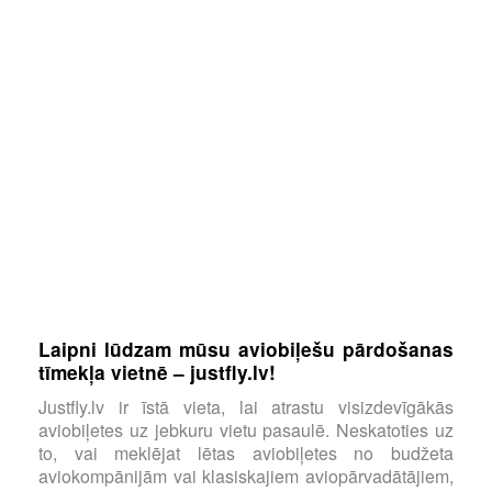
Laipni lūdzam mūsu aviobiļešu pārdošanas
tīmekļa vietnē – justfly.lv!
Justfly.lv ir īstā vieta, lai atrastu visizdevīgākās
aviobiļetes uz jebkuru vietu pasaulē. Neskatoties uz
to, vai meklējat lētas aviobiļetes no budžeta
aviokompānijām vai klasiskajiem aviopārvadātājiem,