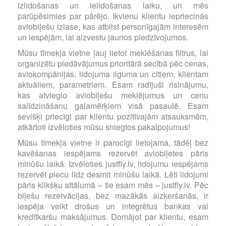
izlidošanas un ielidošanas laiku, un mēs
parūpēsimies par pārējo. Ikvienu klientu iepriecinās
aviobiļešu izlase, kas atbilst personīgajām interesēm
un iespējām, lai aizvestu jaunos piedzīvojumos.
Mūsu tīmekļa vietne ļauj lietot meklēšanas filtrus, lai
organizētu piedāvājumus prioritārā secībā pēc cenas,
aviokompānijas, lidojuma ilguma un citiem, klientam
aktuāliem, parametriem. Esam radījuši risinājumu,
kas atvieglo aviobiļešu meklējumus un cenu
salīdzināšanu galamērķiem visā pasaulē. Esam
sevišķi priecīgi par klientu pozitīvajām atsauksmēm,
atkārtoti izvēloties mūsu sniegtos pakalpojumus!
Mūsu tīmekļa vietne ir parocīgi lietojama, tādēļ bez
kavēšanas iespējams rezervēt aviobiļetes pāris
minūšu laikā. Izvēloties justfly.lv, lidojumu iespējams
rezervēt piecu līdz desmit minūšu laikā. Lēti lidojumi
pāris klikšķu attālumā – tie esam mēs – justfly.lv. Pēc
biļešu rezervācijas, bez mazākās aizķeršanās, ir
iespēja veikt drošus un integrētus bankas vai
kredītkaršu maksājumus. Domājot par klientu, esam