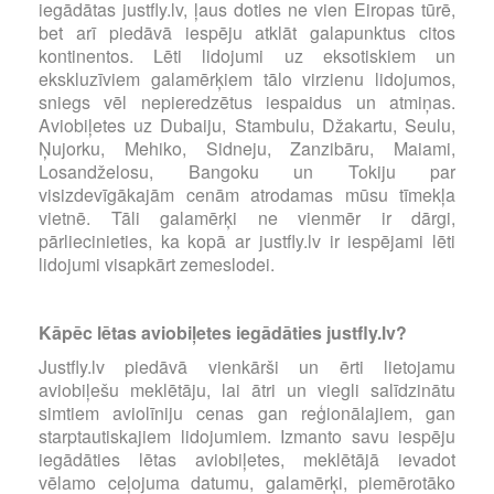
iegādātas justfly.lv, ļaus doties ne vien Eiropas tūrē,
bet arī piedāvā iespēju atklāt galapunktus citos
kontinentos. Lēti lidojumi uz eksotiskiem un
ekskluzīviem galamērķiem tālo virzienu lidojumos,
sniegs vēl nepieredzētus iespaidus un atmiņas.
Aviobiļetes uz Dubaiju, Stambulu, Džakartu, Seulu,
Ņujorku, Mehiko, Sidneju, Zanzibāru, Maiami,
Losandželosu, Bangoku un Tokiju par
visizdevīgākajām cenām atrodamas mūsu tīmekļa
vietnē. Tāli galamērķi ne vienmēr ir dārgi,
pārliecinieties, ka kopā ar justfly.lv ir iespējami lēti
lidojumi visapkārt zemeslodei.
Kāpēc lētas aviobiļetes iegādāties justfly.lv?
Justfly.lv piedāvā vienkārši un ērti lietojamu
aviobiļešu meklētāju, lai ātri un viegli salīdzinātu
simtiem aviolīniju cenas gan reģionālajiem, gan
starptautiskajiem lidojumiem. Izmanto savu iespēju
iegādāties lētas aviobiļetes, meklētājā ievadot
vēlamo ceļojuma datumu, galamērķi, piemērotāko