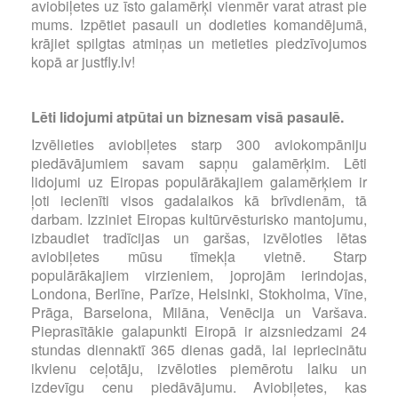
aviobiļetes uz īsto galamērķi vienmēr varat atrast pie
mums. Izpētiet pasauli un dodieties komandējumā,
krājiet spilgtas atmiņas un metieties piedzīvojumos
kopā ar justfly.lv!
Lēti lidojumi atpūtai un biznesam visā pasaulē.
Izvēlieties aviobiļetes starp 300 aviokompāniju
piedāvājumiem savam sapņu galamērķim. Lēti
lidojumi uz Eiropas populārākajiem galamērķiem ir
ļoti iecienīti visos gadalaikos kā brīvdienām, tā
darbam. Izziniet Eiropas kultūrvēsturisko mantojumu,
izbaudiet tradīcijas un garšas, izvēloties lētas
aviobiļetes mūsu tīmekļa vietnē. Starp
populārākajiem virzieniem, joprojām ierindojas,
Londona, Berlīne, Parīze, Helsinki, Stokholma, Vīne,
Prāga, Barselona, Milāna, Venēcija un Varšava.
Pieprasītākie galapunkti Eiropā ir aizsniedzami 24
stundas diennaktī 365 dienas gadā, lai iepriecinātu
ikvienu ceļotāju, izvēloties piemērotu laiku un
izdevīgu cenu piedāvājumu. Aviobiļetes, kas