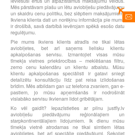
ieviesuši ērtus un atpazīstamus maksājumu veidus.
Mēs pārstāvam plašu un lētu aviobiļešu piedāvājumu
un skaidru cenu politiku, bez slēptiem maksājumiem.
Ikviena klienta dati un norēķinu informācija pie mums
ir drošībā, savā darbībā ievērojam spēkā esošo datu
regulējumu.
Pie mums ikviens klients atradīs ne tikai lētas
aviobiļetes, bet arī saņems lielisku klientu
apkalpošanas servisu. Izmantojiet visas mūsu
tīmekļa vietnes priekšrocības – meklēšanas filtru,
zemo cenu kalendāru un klientu atbalstu. Mūsu
klientu apkalpošanas speciālisti ir gatavi sniegt
detalizētu konsultāciju līdz pat reisa izlidošanas
brīdim. Mēs atbildam gan uz telefona zvaniem, gan e-
pastiem, jo mūsu apņemšanās ir nodrošināt
vislabāko servisu ikvienam lidot gribētājam.
Ko vēl gaidīt? Iepazīstieties ar pilnu justfly.lv
aviobiļešu piedāvājumu reģionālajiem un
starpkontinentālajiem lidojumiem. Ik dienu mūsu
tīmekļa vietnē atrodamas ne tikai simtiem lētas
aviobiļetes, bet arī speciālie piedāvājumi. Sekojiet