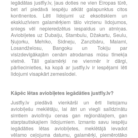
iegādātas justfly.lv, ļaus doties ne vien Eiropas tūrē,
bet arī piedāvā iespēju atklāt galapunktus citos
kontinentos. Lēti lidojumi uz eksotiskiem un
ekskluzīviem galamērķiem tālo virzienu lidojumos,
sniegs vēl nepieredzētus iespaidus un atmiņas.
Aviobiļetes uz Dubaiju, Stambulu, Džakartu, Seulu,
Ņujorku, Mehiko, Sidneju, Zanzibāru, Maiami,
Losandželosu, Bangoku un Tokiju par
visizdevīgākajām cenām atrodamas mūsu tīmekļa
vietnē. Tāli galamērķi ne vienmēr ir dārgi,
pārliecinieties, ka kopā ar justfly.lv ir iespējami lēti
lidojumi visapkārt zemeslodei.
Kāpēc lētas aviobiļetes iegādāties justfly.lv?
Justfly.lv piedāvā vienkārši un ērti lietojamu
aviobiļešu meklētāju, lai ātri un viegli salīdzinātu
simtiem aviolīniju cenas gan reģionālajiem, gan
starptautiskajiem lidojumiem. Izmanto savu iespēju
iegādāties lētas aviobiļetes, meklētājā ievadot
vēlamo ceļojuma datumu, galamērķi, piemērotāko