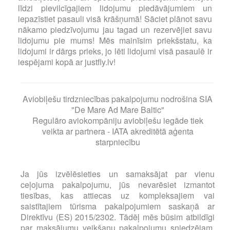
līdzi pievilcīgajiem lidojumu piedāvājumiem un
iepazīstiet pasauli visā krāšņumā! Sāciet plānot savu
nākamo piedzīvojumu jau tagad un rezervējiet savu
lidojumu pie mums! Mēs mainīsim priekšstatu, ka
lidojumi ir dārgs prieks, jo lēti lidojumi visā pasaulē ir
iespējami kopā ar justfly.lv!
Aviobiļešu tirdzniecības pakalpojumu nodrošina SIA
"De Mare Ad Mare Baltic"
Regulāro aviokompāniju aviobiļešu iegāde tiek
veikta ar partnera - IATA akreditētā aģenta
starpniecību
Ja jūs izvēlēsieties un samaksājat par vienu
ceļojuma pakalpojumu, jūs nevarēsiet izmantot
tiesības, kas attiecas uz kompleksajiem vai
saistītajiem tūrisma pakalpojumiem saskaņā ar
Direktīvu (ES) 2015/2302. Tādēļ mēs būsim atbildīgi
par maksājumu veikšanu pakalpojumu sniedzējam,