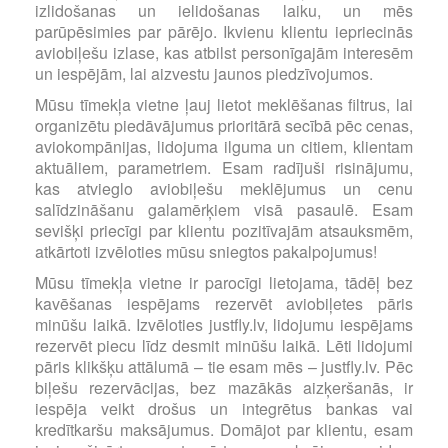
izlidošanas un ielidošanas laiku, un mēs
parūpēsimies par pārējo. Ikvienu klientu iepriecinās
aviobiļešu izlase, kas atbilst personīgajām interesēm
un iespējām, lai aizvestu jaunos piedzīvojumos.
Mūsu tīmekļa vietne ļauj lietot meklēšanas filtrus, lai
organizētu piedāvājumus prioritārā secībā pēc cenas,
aviokompānijas, lidojuma ilguma un citiem, klientam
aktuāliem, parametriem. Esam radījuši risinājumu,
kas atvieglo aviobiļešu meklējumus un cenu
salīdzināšanu galamērķiem visā pasaulē. Esam
sevišķi priecīgi par klientu pozitīvajām atsauksmēm,
atkārtoti izvēloties mūsu sniegtos pakalpojumus!
Mūsu tīmekļa vietne ir parocīgi lietojama, tādēļ bez
kavēšanas iespējams rezervēt aviobiļetes pāris
minūšu laikā. Izvēloties justfly.lv, lidojumu iespējams
rezervēt piecu līdz desmit minūšu laikā. Lēti lidojumi
pāris klikšķu attālumā – tie esam mēs – justfly.lv. Pēc
biļešu rezervācijas, bez mazākās aizķeršanās, ir
iespēja veikt drošus un integrētus bankas vai
kredītkaršu maksājumus. Domājot par klientu, esam