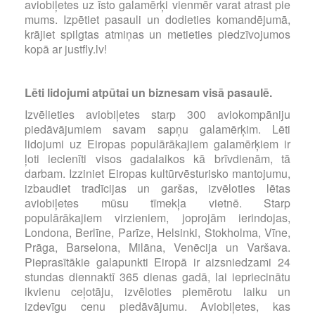
aviobiļetes uz īsto galamērķi vienmēr varat atrast pie
mums. Izpētiet pasauli un dodieties komandējumā,
krājiet spilgtas atmiņas un metieties piedzīvojumos
kopā ar justfly.lv!
Lēti lidojumi atpūtai un biznesam visā pasaulē.
Izvēlieties aviobiļetes starp 300 aviokompāniju
piedāvājumiem savam sapņu galamērķim. Lēti
lidojumi uz Eiropas populārākajiem galamērķiem ir
ļoti iecienīti visos gadalaikos kā brīvdienām, tā
darbam. Izziniet Eiropas kultūrvēsturisko mantojumu,
izbaudiet tradīcijas un garšas, izvēloties lētas
aviobiļetes mūsu tīmekļa vietnē. Starp
populārākajiem virzieniem, joprojām ierindojas,
Londona, Berlīne, Parīze, Helsinki, Stokholma, Vīne,
Prāga, Barselona, Milāna, Venēcija un Varšava.
Pieprasītākie galapunkti Eiropā ir aizsniedzami 24
stundas diennaktī 365 dienas gadā, lai iepriecinātu
ikvienu ceļotāju, izvēloties piemērotu laiku un
izdevīgu cenu piedāvājumu. Aviobiļetes, kas