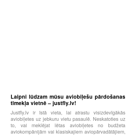
Laipni lūdzam mūsu aviobiļešu pārdošanas
tīmekļa vietnē – justfly.lv!
Justfly.lv ir īstā vieta, lai atrastu visizdevīgākās
aviobiļetes uz jebkuru vietu pasaulē. Neskatoties uz
to, vai meklējat lētas aviobiļetes no budžeta
aviokompānijām vai klasiskajiem aviopārvadātājiem,