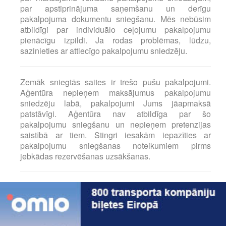
par apstiprinājuma saņemšanu un derīgu
pakalpojuma dokumentu sniegšanu. Mēs nebūsim
atbildīgi par individuālo ceļojumu pakalpojumu
pienācīgu izpildi. Ja rodas problēmas, lūdzu,
sazinieties ar attiecīgo pakalpojumu sniedzēju.
Zemāk sniegtās saites ir trešo pušu pakalpojumi.
Aģentūra nepieņem maksājumus pakalpojumu
sniedzēju labā, pakalpojumi Jums jāapmaksā
patstāvīgi. Aģentūra nav atbildīga par šo
pakalpojumu sniegšanu un nepieņem pretenzijas
saistībā ar tiem. Stingri iesakām iepazīties ar
pakalpojumu sniegšanas noteikumiem pirms
jebkādas rezervēšanas uzsākšanas.