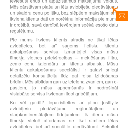
ieviesuši ērtus un atpazīstamus maksājumu veidus.
Mēs pārstāvam plašu un lētu aviobiļešu piedāvājumu
un skaidru cenu politiku, bez slēptiem maksājumiem.
Ikviena klienta dati un norēķinu informācija pie mums
ir drošībā, savā darbībā ievērojam spēkā esošo datu
regulējumu.
Pie mums ikviens klients atradīs ne tikai lētas
aviobiļetes, bet arī saņems lielisku klientu
apkalpošanas servisu. Izmantojiet visas mūsu
tīmekļa vietnes priekšrocības – meklēšanas filtru,
zemo cenu kalendāru un klientu atbalstu. Mūsu
klientu apkalpošanas speciālisti ir gatavi sniegt
detalizētu konsultāciju līdz pat reisa izlidošanas
brīdim. Mēs atbildam gan uz telefona zvaniem, gan e-
pastiem, jo mūsu apņemšanās ir nodrošināt
vislabāko servisu ikvienam lidot gribētājam.
Ko vēl gaidīt? Iepazīstieties ar pilnu justfly.lv
aviobiļešu piedāvājumu reģionālajiem un
starpkontinentālajiem lidojumiem. Ik dienu mūsu
tīmekļa vietnē atrodamas ne tikai simtiem lētas
aviobiļetes, bet arī speciālie piedāvājumi. Sekojiet