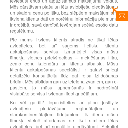
ieviesuši ērtus un atpazīstamus maksājumu veidus.
Mēs pārstāvam plašu un lētu aviobiļešu piedāvājumu
un skaidru cenu politiku, bez slēptiem maksājumiem.
Ikviena klienta dati un norēķinu informācija pie mums
ir drošībā, savā darbībā ievērojam spēkā esošo datu
regulējumu.
Pie mums ikviens klients atradīs ne tikai lētas
aviobiļetes, bet arī saņems lielisku klientu
apkalpošanas servisu. Izmantojiet visas mūsu
tīmekļa vietnes priekšrocības – meklēšanas filtru,
zemo cenu kalendāru un klientu atbalstu. Mūsu
klientu apkalpošanas speciālisti ir gatavi sniegt
detalizētu konsultāciju līdz pat reisa izlidošanas
brīdim. Mēs atbildam gan uz telefona zvaniem, gan e-
pastiem, jo mūsu apņemšanās ir nodrošināt
vislabāko servisu ikvienam lidot gribētājam.
Ko vēl gaidīt? Iepazīstieties ar pilnu justfly.lv
aviobiļešu piedāvājumu reģionālajiem un
starpkontinentālajiem lidojumiem. Ik dienu mūsu
tīmekļa vietnē atrodamas ne tikai simtiem lētas
aviobiļetes, bet arī speciālie piedāvājumi. Sekojiet