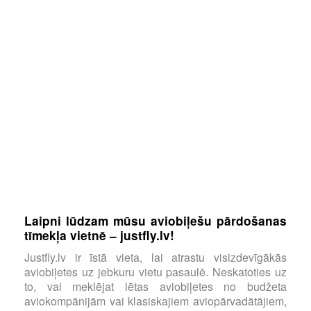
Laipni lūdzam mūsu aviobiļešu pārdošanas
tīmekļa vietnē – justfly.lv!
Justfly.lv ir īstā vieta, lai atrastu visizdevīgākās
aviobiļetes uz jebkuru vietu pasaulē. Neskatoties uz
to, vai meklējat lētas aviobiļetes no budžeta
aviokompānijām vai klasiskajiem aviopārvadātājiem,