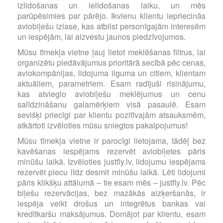
izlidošanas un ielidošanas laiku, un mēs
parūpēsimies par pārējo. Ikvienu klientu iepriecinās
aviobiļešu izlase, kas atbilst personīgajām interesēm
un iespējām, lai aizvestu jaunos piedzīvojumos.
Mūsu tīmekļa vietne ļauj lietot meklēšanas filtrus, lai
organizētu piedāvājumus prioritārā secībā pēc cenas,
aviokompānijas, lidojuma ilguma un citiem, klientam
aktuāliem, parametriem. Esam radījuši risinājumu,
kas atvieglo aviobiļešu meklējumus un cenu
salīdzināšanu galamērķiem visā pasaulē. Esam
sevišķi priecīgi par klientu pozitīvajām atsauksmēm,
atkārtoti izvēloties mūsu sniegtos pakalpojumus!
Mūsu tīmekļa vietne ir parocīgi lietojama, tādēļ bez
kavēšanas iespējams rezervēt aviobiļetes pāris
minūšu laikā. Izvēloties justfly.lv, lidojumu iespējams
rezervēt piecu līdz desmit minūšu laikā. Lēti lidojumi
pāris klikšķu attālumā – tie esam mēs – justfly.lv. Pēc
biļešu rezervācijas, bez mazākās aizķeršanās, ir
iespēja veikt drošus un integrētus bankas vai
kredītkaršu maksājumus. Domājot par klientu, esam