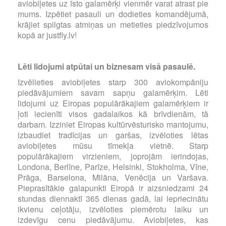
aviobiļetes uz īsto galamērķi vienmēr varat atrast pie
mums. Izpētiet pasauli un dodieties komandējumā,
krājiet spilgtas atmiņas un metieties piedzīvojumos
kopā ar justfly.lv!
Lēti lidojumi atpūtai un biznesam visā pasaulē.
Izvēlieties aviobiļetes starp 300 aviokompāniju
piedāvājumiem savam sapņu galamērķim. Lēti
lidojumi uz Eiropas populārākajiem galamērķiem ir
ļoti iecienīti visos gadalaikos kā brīvdienām, tā
darbam. Izziniet Eiropas kultūrvēsturisko mantojumu,
izbaudiet tradīcijas un garšas, izvēloties lētas
aviobiļetes mūsu tīmekļa vietnē. Starp
populārākajiem virzieniem, joprojām ierindojas,
Londona, Berlīne, Parīze, Helsinki, Stokholma, Vīne,
Prāga, Barselona, Milāna, Venēcija un Varšava.
Pieprasītākie galapunkti Eiropā ir aizsniedzami 24
stundas diennaktī 365 dienas gadā, lai iepriecinātu
ikvienu ceļotāju, izvēloties piemērotu laiku un
izdevīgu cenu piedāvājumu. Aviobiļetes, kas