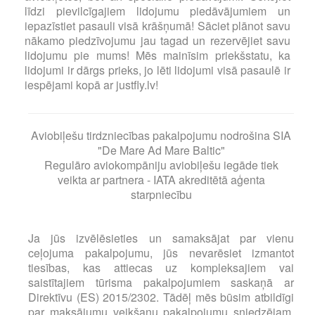
līdzi pievilcīgajiem lidojumu piedāvājumiem un
iepazīstiet pasauli visā krāšņumā! Sāciet plānot savu
nākamo piedzīvojumu jau tagad un rezervējiet savu
lidojumu pie mums! Mēs mainīsim priekšstatu, ka
lidojumi ir dārgs prieks, jo lēti lidojumi visā pasaulē ir
iespējami kopā ar justfly.lv!
Aviobiļešu tirdzniecības pakalpojumu nodrošina SIA
"De Mare Ad Mare Baltic"
Regulāro aviokompāniju aviobiļešu iegāde tiek
veikta ar partnera - IATA akreditētā aģenta
starpniecību
Ja jūs izvēlēsieties un samaksājat par vienu
ceļojuma pakalpojumu, jūs nevarēsiet izmantot
tiesības, kas attiecas uz kompleksajiem vai
saistītajiem tūrisma pakalpojumiem saskaņā ar
Direktīvu (ES) 2015/2302. Tādēļ mēs būsim atbildīgi
par maksājumu veikšanu pakalpojumu sniedzējam,