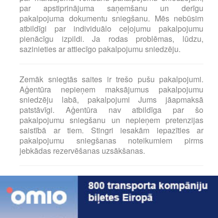
par apstiprinājuma saņemšanu un derīgu
pakalpojuma dokumentu sniegšanu. Mēs nebūsim
atbildīgi par individuālo ceļojumu pakalpojumu
pienācīgu izpildi. Ja rodas problēmas, lūdzu,
sazinieties ar attiecīgo pakalpojumu sniedzēju.
Zemāk sniegtās saites ir trešo pušu pakalpojumi.
Aģentūra nepieņem maksājumus pakalpojumu
sniedzēju labā, pakalpojumi Jums jāapmaksā
patstāvīgi. Aģentūra nav atbildīga par šo
pakalpojumu sniegšanu un nepieņem pretenzijas
saistībā ar tiem. Stingri iesakām iepazīties ar
pakalpojumu sniegšanas noteikumiem pirms
jebkādas rezervēšanas uzsākšanas.