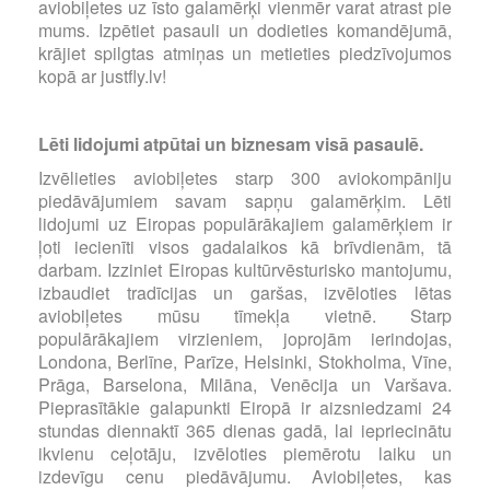
aviobiļetes uz īsto galamērķi vienmēr varat atrast pie
mums. Izpētiet pasauli un dodieties komandējumā,
krājiet spilgtas atmiņas un metieties piedzīvojumos
kopā ar justfly.lv!
Lēti lidojumi atpūtai un biznesam visā pasaulē.
Izvēlieties aviobiļetes starp 300 aviokompāniju
piedāvājumiem savam sapņu galamērķim. Lēti
lidojumi uz Eiropas populārākajiem galamērķiem ir
ļoti iecienīti visos gadalaikos kā brīvdienām, tā
darbam. Izziniet Eiropas kultūrvēsturisko mantojumu,
izbaudiet tradīcijas un garšas, izvēloties lētas
aviobiļetes mūsu tīmekļa vietnē. Starp
populārākajiem virzieniem, joprojām ierindojas,
Londona, Berlīne, Parīze, Helsinki, Stokholma, Vīne,
Prāga, Barselona, Milāna, Venēcija un Varšava.
Pieprasītākie galapunkti Eiropā ir aizsniedzami 24
stundas diennaktī 365 dienas gadā, lai iepriecinātu
ikvienu ceļotāju, izvēloties piemērotu laiku un
izdevīgu cenu piedāvājumu. Aviobiļetes, kas