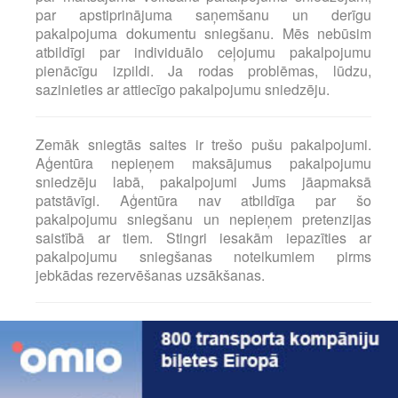
par apstiprinājuma saņemšanu un derīgu
pakalpojuma dokumentu sniegšanu. Mēs nebūsim
atbildīgi par individuālo ceļojumu pakalpojumu
pienācīgu izpildi. Ja rodas problēmas, lūdzu,
sazinieties ar attiecīgo pakalpojumu sniedzēju.
Zemāk sniegtās saites ir trešo pušu pakalpojumi.
Aģentūra nepieņem maksājumus pakalpojumu
sniedzēju labā, pakalpojumi Jums jāapmaksā
patstāvīgi. Aģentūra nav atbildīga par šo
pakalpojumu sniegšanu un nepieņem pretenzijas
saistībā ar tiem. Stingri iesakām iepazīties ar
pakalpojumu sniegšanas noteikumiem pirms
jebkādas rezervēšanas uzsākšanas.