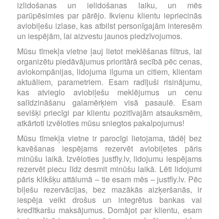
izlidošanas un ielidošanas laiku, un mēs
parūpēsimies par pārējo. Ikvienu klientu iepriecinās
aviobiļešu izlase, kas atbilst personīgajām interesēm
un iespējām, lai aizvestu jaunos piedzīvojumos.
Mūsu tīmekļa vietne ļauj lietot meklēšanas filtrus, lai
organizētu piedāvājumus prioritārā secībā pēc cenas,
aviokompānijas, lidojuma ilguma un citiem, klientam
aktuāliem, parametriem. Esam radījuši risinājumu,
kas atvieglo aviobiļešu meklējumus un cenu
salīdzināšanu galamērķiem visā pasaulē. Esam
sevišķi priecīgi par klientu pozitīvajām atsauksmēm,
atkārtoti izvēloties mūsu sniegtos pakalpojumus!
Mūsu tīmekļa vietne ir parocīgi lietojama, tādēļ bez
kavēšanas iespējams rezervēt aviobiļetes pāris
minūšu laikā. Izvēloties justfly.lv, lidojumu iespējams
rezervēt piecu līdz desmit minūšu laikā. Lēti lidojumi
pāris klikšķu attālumā – tie esam mēs – justfly.lv. Pēc
biļešu rezervācijas, bez mazākās aizķeršanās, ir
iespēja veikt drošus un integrētus bankas vai
kredītkaršu maksājumus. Domājot par klientu, esam