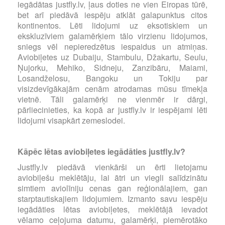
iegādātas justfly.lv, ļaus doties ne vien Eiropas tūrē,
bet arī piedāvā iespēju atklāt galapunktus citos
kontinentos. Lēti lidojumi uz eksotiskiem un
ekskluzīviem galamērķiem tālo virzienu lidojumos,
sniegs vēl nepieredzētus iespaidus un atmiņas.
Aviobiļetes uz Dubaiju, Stambulu, Džakartu, Seulu,
Ņujorku, Mehiko, Sidneju, Zanzibāru, Maiami,
Losandželosu, Bangoku un Tokiju par
visizdevīgākajām cenām atrodamas mūsu tīmekļa
vietnē. Tāli galamērķi ne vienmēr ir dārgi,
pārliecinieties, ka kopā ar justfly.lv ir iespējami lēti
lidojumi visapkārt zemeslodei.
Kāpēc lētas aviobiļetes iegādāties justfly.lv?
Justfly.lv piedāvā vienkārši un ērti lietojamu
aviobiļešu meklētāju, lai ātri un viegli salīdzinātu
simtiem aviolīniju cenas gan reģionālajiem, gan
starptautiskajiem lidojumiem. Izmanto savu iespēju
iegādāties lētas aviobiļetes, meklētājā ievadot
vēlamo ceļojuma datumu, galamērķi, piemērotāko