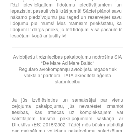
līdzi pievilcīgajiem lidojumu piedāvājumiem un
iepazīstiet pasauli visā krāšņumā! Sāciet plānot savu
nākamo piedzīvojumu jau tagad un rezervējiet savu
lidojumu pie mums! Mēs mainīsim priekšstatu, ka
lidojumi ir dārgs prieks, jo lēti lidojumi visā pasaulē ir
iespējami kopā ar justfly.lv!
Aviobiļešu tirdzniecības pakalpojumu nodrošina SIA
"De Mare Ad Mare Baltic"
Regulāro aviokompāniju aviobiļešu iegāde tiek
veikta ar partnera - IATA akreditētā aģenta
starpniecību
Ja jūs izvēlēsieties un samaksājat par vienu
ceļojuma pakalpojumu, jūs nevarēsiet izmantot
tiesības, kas attiecas uz kompleksajiem vai
saistītajiem tūrisma pakalpojumiem saskaņā ar
Direktīvu (ES) 2015/2302. Tādēļ mēs būsim atbildīgi
par maksājumu veikšanu pakalpojumu sniedzējam,