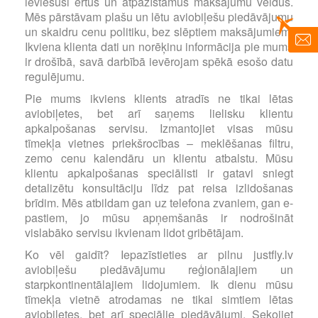
ieviesuši ērtus un atpazīstamus maksājumu veidus.
Mēs pārstāvam plašu un lētu aviobiļešu piedāvājumu
un skaidru cenu politiku, bez slēptiem maksājumiem.
Ikviena klienta dati un norēķinu informācija pie mums
ir drošībā, savā darbībā ievērojam spēkā esošo datu
regulējumu.
Pie mums ikviens klients atradīs ne tikai lētas
aviobiļetes, bet arī saņems lielisku klientu
apkalpošanas servisu. Izmantojiet visas mūsu
tīmekļa vietnes priekšrocības – meklēšanas filtru,
zemo cenu kalendāru un klientu atbalstu. Mūsu
klientu apkalpošanas speciālisti ir gatavi sniegt
detalizētu konsultāciju līdz pat reisa izlidošanas
brīdim. Mēs atbildam gan uz telefona zvaniem, gan e-
pastiem, jo mūsu apņemšanās ir nodrošināt
vislabāko servisu ikvienam lidot gribētājam.
Ko vēl gaidīt? Iepazīstieties ar pilnu justfly.lv
aviobiļešu piedāvājumu reģionālajiem un
starpkontinentālajiem lidojumiem. Ik dienu mūsu
tīmekļa vietnē atrodamas ne tikai simtiem lētas
aviobiļetes, bet arī speciālie piedāvājumi. Sekojiet