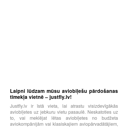
Laipni lūdzam mūsu aviobiļešu pārdošanas
tīmekļa vietnē – justfly.lv!
Justfly.lv ir īstā vieta, lai atrastu visizdevīgākās
aviobiļetes uz jebkuru vietu pasaulē. Neskatoties uz
to, vai meklējat lētas aviobiļetes no budžeta
aviokompānijām vai klasiskajiem aviopārvadātājiem,