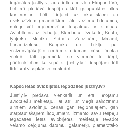
iegādātas justfly.lv, ļaus doties ne vien Eiropas tūrē,
bet arī piedāvā iespēju atklāt galapunktus citos
kontinentos. Lēti lidojumi uz eksotiskiem un
ekskluzīviem galamērķiem tālo virzienu lidojumos,
sniegs vēl nepieredzētus iespaidus un atmiņas.
Aviobiļetes uz Dubaiju, Stambulu, Džakartu, Seulu,
Ņujorku, Mehiko, Sidneju, Zanzibāru, Maiami,
Losandželosu, Bangoku un Tokiju par
visizdevīgākajām cenām atrodamas mūsu tīmekļa
vietnē. Tāli galamērķi ne vienmēr ir dārgi,
pārliecinieties, ka kopā ar justfly.lv ir iespējami lēti
lidojumi visapkārt zemeslodei.
Kāpēc lētas aviobiļetes iegādāties justfly.lv?
Justfly.lv piedāvā vienkārši un ērti lietojamu
aviobiļešu meklētāju, lai ātri un viegli salīdzinātu
simtiem aviolīniju cenas gan reģionālajiem, gan
starptautiskajiem lidojumiem. Izmanto savu iespēju
iegādāties lētas aviobiļetes, meklētājā ievadot
vēlamo ceļojuma datumu, galamērķi, piemērotāko