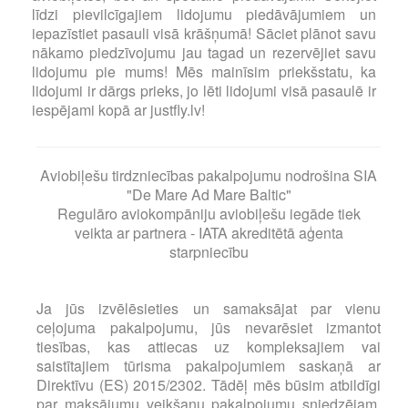
līdzi pievilcīgajiem lidojumu piedāvājumiem un
iepazīstiet pasauli visā krāšņumā! Sāciet plānot savu
nākamo piedzīvojumu jau tagad un rezervējiet savu
lidojumu pie mums! Mēs mainīsim priekšstatu, ka
lidojumi ir dārgs prieks, jo lēti lidojumi visā pasaulē ir
iespējami kopā ar justfly.lv!
Aviobiļešu tirdzniecības pakalpojumu nodrošina SIA
"De Mare Ad Mare Baltic"
Regulāro aviokompāniju aviobiļešu iegāde tiek
veikta ar partnera - IATA akreditētā aģenta
starpniecību
Ja jūs izvēlēsieties un samaksājat par vienu
ceļojuma pakalpojumu, jūs nevarēsiet izmantot
tiesības, kas attiecas uz kompleksajiem vai
saistītajiem tūrisma pakalpojumiem saskaņā ar
Direktīvu (ES) 2015/2302. Tādēļ mēs būsim atbildīgi
par maksājumu veikšanu pakalpojumu sniedzējam,