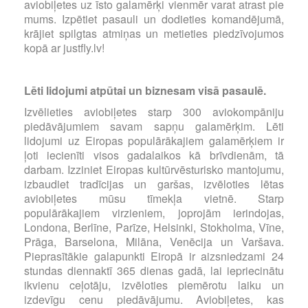
aviobiļetes uz īsto galamērķi vienmēr varat atrast pie
mums. Izpētiet pasauli un dodieties komandējumā,
krājiet spilgtas atmiņas un metieties piedzīvojumos
kopā ar justfly.lv!
Lēti lidojumi atpūtai un biznesam visā pasaulē.
Izvēlieties aviobiļetes starp 300 aviokompāniju
piedāvājumiem savam sapņu galamērķim. Lēti
lidojumi uz Eiropas populārākajiem galamērķiem ir
ļoti iecienīti visos gadalaikos kā brīvdienām, tā
darbam. Izziniet Eiropas kultūrvēsturisko mantojumu,
izbaudiet tradīcijas un garšas, izvēloties lētas
aviobiļetes mūsu tīmekļa vietnē. Starp
populārākajiem virzieniem, joprojām ierindojas,
Londona, Berlīne, Parīze, Helsinki, Stokholma, Vīne,
Prāga, Barselona, Milāna, Venēcija un Varšava.
Pieprasītākie galapunkti Eiropā ir aizsniedzami 24
stundas diennaktī 365 dienas gadā, lai iepriecinātu
ikvienu ceļotāju, izvēloties piemērotu laiku un
izdevīgu cenu piedāvājumu. Aviobiļetes, kas