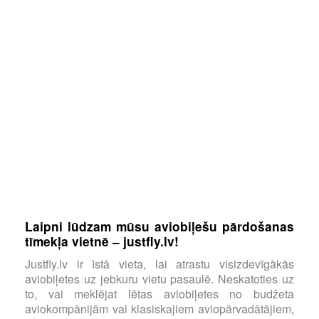
Laipni lūdzam mūsu aviobiļešu pārdošanas
tīmekļa vietnē – justfly.lv!
Justfly.lv ir īstā vieta, lai atrastu visizdevīgākās
aviobiļetes uz jebkuru vietu pasaulē. Neskatoties uz
to, vai meklējat lētas aviobiļetes no budžeta
aviokompānijām vai klasiskajiem aviopārvadātājiem,