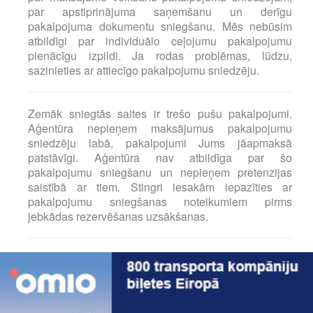
par apstiprinājuma saņemšanu un derīgu
pakalpojuma dokumentu sniegšanu. Mēs nebūsim
atbildīgi par individuālo ceļojumu pakalpojumu
pienācīgu izpildi. Ja rodas problēmas, lūdzu,
sazinieties ar attiecīgo pakalpojumu sniedzēju.
Zemāk sniegtās saites ir trešo pušu pakalpojumi.
Aģentūra nepieņem maksājumus pakalpojumu
sniedzēju labā, pakalpojumi Jums jāapmaksā
patstāvīgi. Aģentūra nav atbildīga par šo
pakalpojumu sniegšanu un nepieņem pretenzijas
saistībā ar tiem. Stingri iesakām iepazīties ar
pakalpojumu sniegšanas noteikumiem pirms
jebkādas rezervēšanas uzsākšanas.