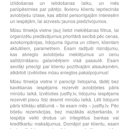
izlidošanas un ielidošanas laiku, un mēs
parūpēsimies par pārējo. Ikvienu klientu iepriecinās
aviobiļešu izlase, kas atbilst personīgajām interesēm
un iespējām, lai aizvestu jaunos piedzīvojumos.
Mūsu tīmekļa vietne ļauj lietot meklēšanas filtrus, lai
organizētu piedāvājumus prioritārā secībā pēc cenas,
aviokompānijas, lidojuma ilguma un citiem, klientam
aktuāliem, parametriem. Esam radījuši risinājumu,
kas atvieglo aviobiļešu meklējumus un cenu
salīdzināšanu galamērķiem visā pasaulē. Esam
sevišķi priecīgi par klientu pozitīvajām atsauksmēm,
atkārtoti izvēloties mūsu sniegtos pakalpojumus!
Mūsu tīmekļa vietne ir parocīgi lietojama, tādēļ bez
kavēšanas iespējams rezervēt aviobiļetes pāris
minūšu laikā. Izvēloties justfly.lv, lidojumu iespējams
rezervēt piecu līdz desmit minūšu laikā. Lēti lidojumi
pāris klikšķu attālumā – tie esam mēs – justfly.lv. Pēc
biļešu rezervācijas, bez mazākās aizķeršanās, ir
iespēja veikt drošus un integrētus bankas vai
kredītkaršu maksājumus. Domājot par klientu, esam