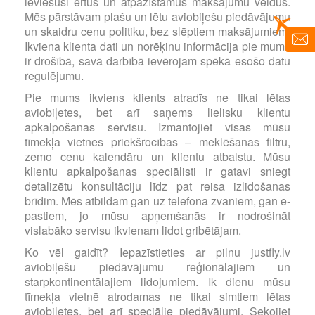
ieviesuši ērtus un atpazīstamus maksājumu veidus.
Mēs pārstāvam plašu un lētu aviobiļešu piedāvājumu
un skaidru cenu politiku, bez slēptiem maksājumiem.
Ikviena klienta dati un norēķinu informācija pie mums
ir drošībā, savā darbībā ievērojam spēkā esošo datu
regulējumu.
Pie mums ikviens klients atradīs ne tikai lētas
aviobiļetes, bet arī saņems lielisku klientu
apkalpošanas servisu. Izmantojiet visas mūsu
tīmekļa vietnes priekšrocības – meklēšanas filtru,
zemo cenu kalendāru un klientu atbalstu. Mūsu
klientu apkalpošanas speciālisti ir gatavi sniegt
detalizētu konsultāciju līdz pat reisa izlidošanas
brīdim. Mēs atbildam gan uz telefona zvaniem, gan e-
pastiem, jo mūsu apņemšanās ir nodrošināt
vislabāko servisu ikvienam lidot gribētājam.
Ko vēl gaidīt? Iepazīstieties ar pilnu justfly.lv
aviobiļešu piedāvājumu reģionālajiem un
starpkontinentālajiem lidojumiem. Ik dienu mūsu
tīmekļa vietnē atrodamas ne tikai simtiem lētas
aviobiļetes, bet arī speciālie piedāvājumi. Sekojiet