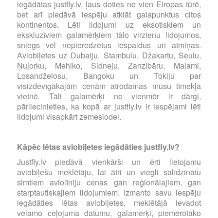
iegādātas justfly.lv, ļaus doties ne vien Eiropas tūrē,
bet arī piedāvā iespēju atklāt galapunktus citos
kontinentos. Lēti lidojumi uz eksotiskiem un
ekskluzīviem galamērķiem tālo virzienu lidojumos,
sniegs vēl nepieredzētus iespaidus un atmiņas.
Aviobiļetes uz Dubaiju, Stambulu, Džakartu, Seulu,
Ņujorku, Mehiko, Sidneju, Zanzibāru, Maiami,
Losandželosu, Bangoku un Tokiju par
visizdevīgākajām cenām atrodamas mūsu tīmekļa
vietnē. Tāli galamērķi ne vienmēr ir dārgi,
pārliecinieties, ka kopā ar justfly.lv ir iespējami lēti
lidojumi visapkārt zemeslodei.
Kāpēc lētas aviobiļetes iegādāties justfly.lv?
Justfly.lv piedāvā vienkārši un ērti lietojamu
aviobiļešu meklētāju, lai ātri un viegli salīdzinātu
simtiem aviolīniju cenas gan reģionālajiem, gan
starptautiskajiem lidojumiem. Izmanto savu iespēju
iegādāties lētas aviobiļetes, meklētājā ievadot
vēlamo ceļojuma datumu, galamērķi, piemērotāko