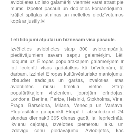
aviobiļetes uz īsto galamērķi vienmēr varat atrast pie
mums. Izpētiet pasauli un dodieties komandējumā,
krājiet spilgtas atmiņas un metieties piedzīvojumos
kopā ar justfly.lv!
Lēti lidojumi atpūtai un biznesam visā pasaulē.
Izvēlieties aviobiļetes starp 300 aviokompāniju
piedāvājumiem savam sapņu galamērķim. Lēti
lidojumi uz Eiropas populārākajiem galamērķiem ir
ļoti iecienīti visos gadalaikos kā brīvdienām, tā
darbam. Izziniet Eiropas kultūrvēsturisko mantojumu,
izbaudiet tradīcijas un garšas, izvēloties lētas
aviobiļetes mūsu tīmekļa vietnē. Starp
populārākajiem virzieniem, joprojām ierindojas,
Londona, Berlīne, Parīze, Helsinki, Stokholma, Vīne,
Prāga, Barselona, Milāna, Venēcija un Varšava.
Pieprasītākie galapunkti Eiropā ir aizsniedzami 24
stundas diennaktī 365 dienas gadā, lai iepriecinātu
ikvienu ceļotāju, izvēloties piemērotu laiku un
izdevīgu cenu piedāvājumu. Aviobiļetes, kas