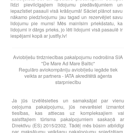
līdzi pievilcīgajiem lidojumu piedāvājumiem un
iepazīstiet pasauli visā krāšņumā! Sāciet plānot savu
nākamo piedzīvojumu jau tagad un rezervējiet savu
lidojumu pie mums! Mēs mainīsim priekšstatu, ka
lidojumi ir dārgs prieks, jo lēti lidojumi visā pasaulē ir
iespējami kopā ar justfly.lv!
Aviobiļešu tirdzniecības pakalpojumu nodrošina SIA
"De Mare Ad Mare Baltic"
Regulāro aviokompāniju aviobiļešu iegāde tiek
veikta ar partnera - IATA akreditētā aģenta
starpniecību
Ja jūs izvēlēsieties un samaksājat par vienu
ceļojuma pakalpojumu, jūs nevarēsiet izmantot
tiesības, kas attiecas uz kompleksajiem vai
saistītajiem tūrisma pakalpojumiem saskaņā ar
Direktīvu (ES) 2015/2302. Tādēļ mēs būsim atbildīgi
par maksājumu veikšanu pakalpojumu sniedzējam,