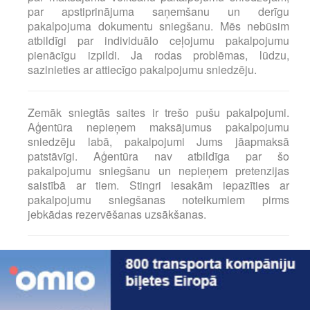
par apstiprinājuma saņemšanu un derīgu
pakalpojuma dokumentu sniegšanu. Mēs nebūsim
atbildīgi par individuālo ceļojumu pakalpojumu
pienācīgu izpildi. Ja rodas problēmas, lūdzu,
sazinieties ar attiecīgo pakalpojumu sniedzēju.
Zemāk sniegtās saites ir trešo pušu pakalpojumi.
Aģentūra nepieņem maksājumus pakalpojumu
sniedzēju labā, pakalpojumi Jums jāapmaksā
patstāvīgi. Aģentūra nav atbildīga par šo
pakalpojumu sniegšanu un nepieņem pretenzijas
saistībā ar tiem. Stingri iesakām iepazīties ar
pakalpojumu sniegšanas noteikumiem pirms
jebkādas rezervēšanas uzsākšanas.