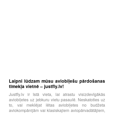
Laipni lūdzam mūsu aviobiļešu pārdošanas
tīmekļa vietnē – justfly.lv!
Justfly.lv ir īstā vieta, lai atrastu visizdevīgākās
aviobiļetes uz jebkuru vietu pasaulē. Neskatoties uz
to, vai meklējat lētas aviobiļetes no budžeta
aviokompānijām vai klasiskajiem aviopārvadātājiem,