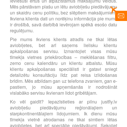
ieviesuši ērtus un atpazīstamus maksājumu veidus.
Mēs pārstāvam plašu un lētu aviobiļešu piedāvājumu
un skaidru cenu politiku, bez slēptiem maksājumiem.
Ikviena klienta dati un norēķinu informācija pie mums
ir drošībā, savā darbībā ievērojam spēkā esošo datu
regulējumu.
Pie mums ikviens klients atradīs ne tikai lētas
aviobiļetes, bet arī saņems lielisku klientu
apkalpošanas servisu. Izmantojiet visas mūsu
tīmekļa vietnes priekšrocības – meklēšanas filtru,
zemo cenu kalendāru un klientu atbalstu. Mūsu
klientu apkalpošanas speciālisti ir gatavi sniegt
detalizētu konsultāciju līdz pat reisa izlidošanas
brīdim. Mēs atbildam gan uz telefona zvaniem, gan e-
pastiem, jo mūsu apņemšanās ir nodrošināt
vislabāko servisu ikvienam lidot gribētājam.
Ko vēl gaidīt? Iepazīstieties ar pilnu justfly.lv
aviobiļešu piedāvājumu reģionālajiem un
starpkontinentālajiem lidojumiem. Ik dienu mūsu
tīmekļa vietnē atrodamas ne tikai simtiem lētas
aviobiļetes, bet arī speciālie piedāvājumi. Sekojiet