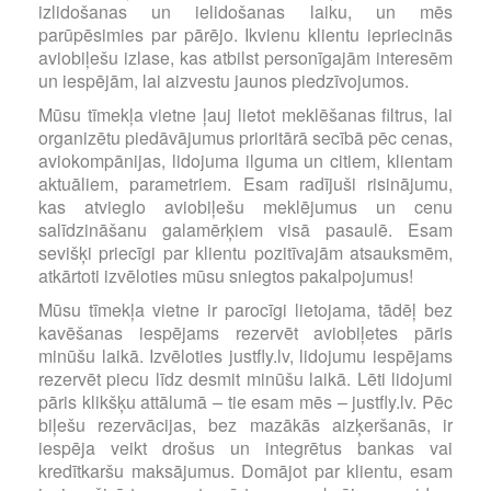
izlidošanas un ielidošanas laiku, un mēs
parūpēsimies par pārējo. Ikvienu klientu iepriecinās
aviobiļešu izlase, kas atbilst personīgajām interesēm
un iespējām, lai aizvestu jaunos piedzīvojumos.
Mūsu tīmekļa vietne ļauj lietot meklēšanas filtrus, lai
organizētu piedāvājumus prioritārā secībā pēc cenas,
aviokompānijas, lidojuma ilguma un citiem, klientam
aktuāliem, parametriem. Esam radījuši risinājumu,
kas atvieglo aviobiļešu meklējumus un cenu
salīdzināšanu galamērķiem visā pasaulē. Esam
sevišķi priecīgi par klientu pozitīvajām atsauksmēm,
atkārtoti izvēloties mūsu sniegtos pakalpojumus!
Mūsu tīmekļa vietne ir parocīgi lietojama, tādēļ bez
kavēšanas iespējams rezervēt aviobiļetes pāris
minūšu laikā. Izvēloties justfly.lv, lidojumu iespējams
rezervēt piecu līdz desmit minūšu laikā. Lēti lidojumi
pāris klikšķu attālumā – tie esam mēs – justfly.lv. Pēc
biļešu rezervācijas, bez mazākās aizķeršanās, ir
iespēja veikt drošus un integrētus bankas vai
kredītkaršu maksājumus. Domājot par klientu, esam