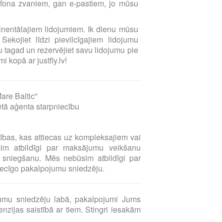
elefona zvaniem, gan e-pastiem, jo mūsu
ntinentālajiem lidojumiem. Ik dienu mūsu
Sekojiet līdzi pievilcīgajiem lidojumu
 tagad un rezervējiet savu lidojumu pie
i kopā ar justfly.lv!
are Baltic"
ētā aģenta starpniecību
sības, kas attiecas uz kompleksajiem vai
sim atbildīgi par maksājumu veikšanu
sniegšanu. Mēs nebūsim atbildīgi par
tiecīgo pakalpojumu sniedzēju.
umu sniedzēju labā, pakalpojumi Jums
zijas saistībā ar tiem. Stingri iesakām