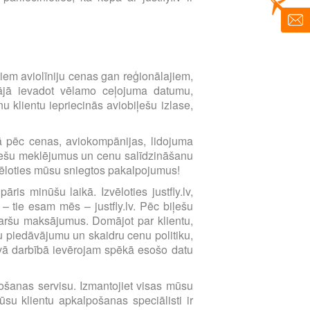
imtiem aviolīniju cenas gan reģionālajiem,
ētājā ievadot vēlamo ceļojuma datumu,
 klientu iepriecinās aviobiļešu izlase,
ībā pēc cenas, aviokompānijas, lidojuma
biļešu meklējumus un cenu salīdzināšanu
zvēloties mūsu sniegtos pakalpojumus!
ris minūšu laikā. Izvēloties justfly.lv,
 – tie esam mēs – justfly.lv. Pēc biļešu
karšu maksājumus. Domājot par klientu,
 piedāvājumu un skaidru cenu politiku,
avā darbībā ievērojam spēkā esošo datu
lpošanas servisu. Izmantojiet visas mūsu
su klientu apkalpošanas speciālisti ir