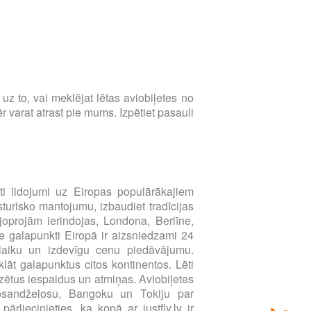
s uz to, vai meklējat lētas aviobiļetes no
 varat atrast pie mums. Izpētiet pasauli
i lidojumi uz Eiropas populārākajiem
sturisko mantojumu, izbaudiet tradīcijas
joprojām ierindojas, Londona, Berlīne,
e galapunkti Eiropā ir aizsniedzami 24
u laiku un izdevīgu cenu piedāvājumu.
klāt galapunktus citos kontinentos. Lēti
zētus iespaidus un atmiņas. Aviobiļetes
Losandželosu, Bangoku un Tokiju par
liecinieties, ka kopā ar justfly.lv ir