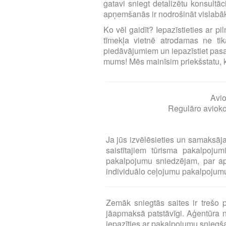
gatavi sniegt detalizētu konsultā
apņemšanās ir nodrošināt vislabāk
Ko vēl gaidīt? Iepazīstieties ar p
tīmekļa vietnē atrodamas ne tika
piedāvājumiem un iepazīstiet pasa
mums! Mēs mainīsim priekšstatu, ka l
Avio
Regulāro aviokom
Ja jūs izvēlēsieties un samaksāj
saistītajiem tūrisma pakalpoj
pakalpojumu sniedzējam, par a
individuālo ceļojumu pakalpojumu 
Zemāk sniegtās saites ir treš
jāapmaksā patstāvīgi. Aģentūra n
iepazīties ar pakalpojumu snieg