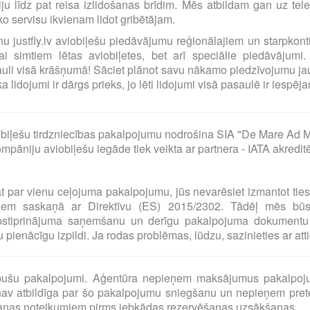
ciju līdz pat reisa izlidošanas brīdim. Mēs atbildam gan uz t
o servisu ikvienam lidot gribētājam.
ilnu justfly.lv aviobiļešu piedāvājumu reģionālajiem un starpko
i simtiem lētas aviobiļetes, bet arī speciālie piedāvājumi. 
uli visā krāšņumā! Sāciet plānot savu nākamo piedzīvojumu jau
idojumi ir dārgs prieks, jo lēti lidojumi visā pasaulē ir iespējam
biļešu tirdzniecības pakalpojumu nodrošina SIA "De Mare Ad M
pāniju aviobiļešu iegāde tiek veikta ar partnera - IATA akredit
at par vienu ceļojuma pakalpojumu, jūs nevarēsiet izmantot tie
umiem saskaņā ar Direktīvu (ES) 2015/2302. Tādēļ mēs bū
pstiprinājuma saņemšanu un derīgu pakalpojuma dokumentu 
pienācīgu izpildi. Ja rodas problēmas, lūdzu, sazinieties ar at
o pušu pakalpojumi. Aģentūra nepieņem maksājumus pakalpoj
av atbildīga par šo pakalpojumu sniegšanu un nepieņem preten
šanas noteikumiem pirms jebkādas rezervēšanas uzsākšanas.