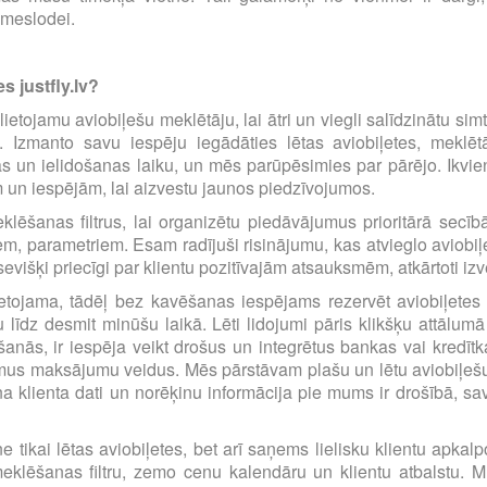
emeslodei.
s justfly.lv?
i lietojamu aviobiļešu meklētāju, lai ātri un viegli salīdzinātu s
m. Izmanto savu iespēju iegādāties lētas aviobiļetes, mekl
s un ielidošanas laiku, un mēs parūpēsimies par pārējo. Ikvienu
m un iespējām, lai aizvestu jaunos piedzīvojumos.
eklēšanas filtrus, lai organizētu piedāvājumus prioritārā sec
iem, parametriem. Esam radījuši risinājumu, kas atvieglo avio
višķi priecīgi par klientu pozitīvajām atsauksmēm, atkārtoti i
etojama, tādēļ bez kavēšanas iespējams rezervēt aviobiļetes pā
līdz desmit minūšu laikā. Lēti lidojumi pāris klikšķu attālumā
anās, ir iespēja veikt drošus un integrētus bankas vai kredīt
amus maksājumu veidus. Mēs pārstāvam plašu un lētu aviobiļešu
a klienta dati un norēķinu informācija pie mums ir drošībā, s
e tikai lētas aviobiļetes, bet arī saņems lielisku klientu apka
eklēšanas filtru, zemo cenu kalendāru un klientu atbalstu. Mū