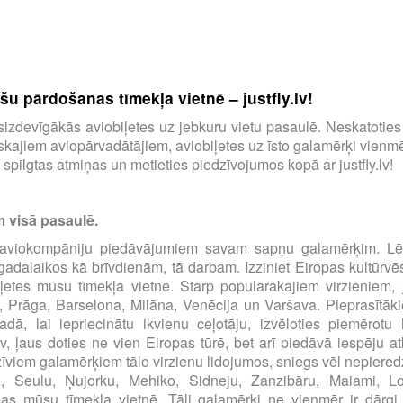
u pārdošanas tīmekļa vietnē – justfly.lv!
tu visizdevīgākās aviobiļetes uz jebkuru vietu pasaulē. Neskatotie
ajiem aviopārvadātājiem, aviobiļetes uz īsto galamērķi vienmēr
spilgtas atmiņas un metieties piedzīvojumos kopā ar justfly.lv!
m visā pasaulē.
00 aviokompāniju piedāvājumiem savam sapņu galamērķim. Lēt
s gadalaikos kā brīvdienām, tā darbam. Izziniet Eiropas kultūrvē
iļetes mūsu tīmekļa vietnē. Starp populārākajiem virzieniem, 
, Prāga, Barselona, Milāna, Venēcija un Varšava. Pieprasītāki
dā, lai iepriecinātu ikvienu ceļotāju, izvēloties piemērot
.lv, ļaus doties ne vien Eiropas tūrē, bet arī piedāvā iespēju at
zīviem galamērķiem tālo virzienu lidojumos, sniegs vēl nepiered
u, Seulu, Ņujorku, Mehiko, Sidneju, Zanzibāru, Maiami, 
 mūsu tīmekļa vietnē. Tāli galamērķi ne vienmēr ir dārgi, pār