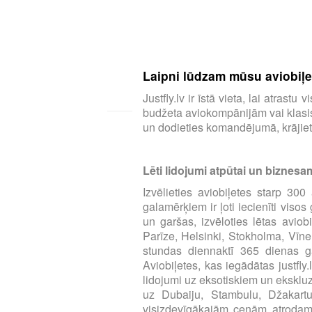
Laipni lūdzam mūsu aviobiļeš
Justfly.lv ir īstā vieta, lai atras
budžeta aviokompānijām vai klasisk
un dodieties komandējumā, krājiet 
Lēti lidojumi atpūtai un biznesa
Izvēlieties aviobiļetes starp 3
galamērķiem ir ļoti iecienīti viso
un garšas, izvēloties lētas aviob
Parīze, Helsinki, Stokholma, Vīne
stundas diennaktī 365 dienas ga
Aviobiļetes, kas iegādātas justfly
lidojumi uz eksotiskiem un eksklu
uz Dubaiju, Stambulu, Džakart
visizdevīgākajām cenām atrodamas