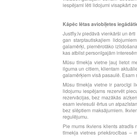
iespējami lēti lidojumi visapkārt z
Kāpēc lētas aviobiļetes iegādātie
Justfly.lv piedāvā vienkārši un ērt
gan starptautiskajiem lidojumie
galamērķi, piemērotāko izlidošana
kas atbilst personīgajām interesē
Mūsu tīmekļa vietne ļauj lietot m
ilguma un citiem, klientam aktuāl
galamērķiem visā pasaulē. Esam se
Mūsu tīmekļa vietne ir parocīgi li
lidojumu iespējams rezervēt piecu 
rezervācijas, bez mazākās aizķerš
esam ieviesuši ērtus un atpazīst
bez slēptiem maksājumiem. Ikvien
regulējumu.
Pie mums ikviens klients atradīs n
tīmekļa vietnes priekšrocības – m