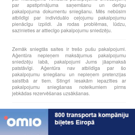
par apstiprinājuma saņemšanu un derīgu
pakalpojuma dokumentu sniegšanu. Mēs nebūsim
atbildīgi par individuālo ceļojumu pakalpojumu
pienācīgu izpildi. Ja rodas problēmas, lūdzu,
sazinieties ar attiecīgo pakalpojumu sniedzēju.
Zemāk sniegtās saites ir trešo pušu pakalpojumi.
Aģentūra nepieņem maksājumus pakalpojumu
sniedzēju labā, pakalpojumi Jums jāapmaksā
patstāvīgi. Aģentūra nav atbildīga par šo
pakalpojumu sniegšanu un nepieņem pretenzijas
saistībā ar tiem. Stingri iesakām iepazīties ar
pakalpojumu sniegšanas noteikumiem pirms
jebkādas rezervēšanas uzsākšanas.