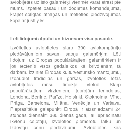
aviobiļetes uz īsto galamērķi vienmēr varat atrast pie
mums. Izpētiet pasauli un dodieties komandējumā,
krājiet spilgtas atmiņas un metieties piedzīvojumos
kopā ar justfly.lv!
Lēti lidojumi atpūtai un biznesam visā pasaulē.
Izvēlieties aviobiļetes starp 300 aviokompāniju
piedāvājumiem savam sapņu galamērķim. Lēti
lidojumi uz Eiropas populārākajiem galamērķiem ir
ļoti iecienīti visos gadalaikos kā brīvdienām, tā
darbam. Izziniet Eiropas kultūrvēsturisko mantojumu,
izbaudiet tradīcijas un garšas, izvēloties lētas
aviobiļetes mūsu tīmekļa vietnē. Starp
populārākajiem virzieniem, joprojām ierindojas,
Londona, Berlīne, Parīze, Helsinki, Stokholma, Vīne,
Prāga, Barselona, Milāna, Venēcija un Varšava.
Pieprasītākie galapunkti Eiropā ir aizsniedzami 24
stundas diennaktī 365 dienas gadā, lai iepriecinātu
ikvienu ceļotāju, izvēloties piemērotu laiku un
izdevīgu cenu piedāvājumu. Aviobiļetes, kas