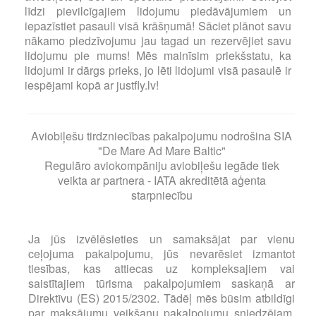
līdzi pievilcīgajiem lidojumu piedāvājumiem un
iepazīstiet pasauli visā krāšņumā! Sāciet plānot savu
nākamo piedzīvojumu jau tagad un rezervējiet savu
lidojumu pie mums! Mēs mainīsim priekšstatu, ka
lidojumi ir dārgs prieks, jo lēti lidojumi visā pasaulē ir
iespējami kopā ar justfly.lv!
Aviobiļešu tirdzniecības pakalpojumu nodrošina SIA
"De Mare Ad Mare Baltic"
Regulāro aviokompāniju aviobiļešu iegāde tiek
veikta ar partnera - IATA akreditētā aģenta
starpniecību
Ja jūs izvēlēsieties un samaksājat par vienu
ceļojuma pakalpojumu, jūs nevarēsiet izmantot
tiesības, kas attiecas uz kompleksajiem vai
saistītajiem tūrisma pakalpojumiem saskaņā ar
Direktīvu (ES) 2015/2302. Tādēļ mēs būsim atbildīgi
par maksājumu veikšanu pakalpojumu sniedzējam,