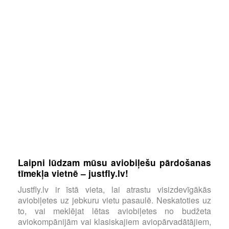
Laipni lūdzam mūsu aviobiļešu pārdošanas
tīmekļa vietnē – justfly.lv!
Justfly.lv ir īstā vieta, lai atrastu visizdevīgākās
aviobiļetes uz jebkuru vietu pasaulē. Neskatoties uz
to, vai meklējat lētas aviobiļetes no budžeta
aviokompānijām vai klasiskajiem aviopārvadātājiem,