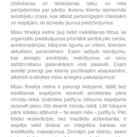
izlidošanas un ielidošanas laiku, un mēs
parūpēsimies par pārējo. Ikvienu klientu iepriecinās
aviobiļešu izlase, kas atbilst personīgajām interesēm
un iespējām, lai aizvestu jaunos piedzīvojumos.
Mūsu tīmekļa vietne ļauj lietot meklēšanas filtrus, lai
organizētu piedāvājumus prioritārā secībā pēc cenas,
aviokompānijas, lidojuma ilguma un citiem, klientam
aktuāliem, parametriem. Esam radījuši risinājumu,
kas atvieglo aviobiļešu meklējumus un cenu
salīdzināšanu galamērķiem visā pasaulē. Esam
sevišķi priecīgi par klientu pozitīvajām atsauksmēm,
atkārtoti izvēloties mūsu sniegtos pakalpojumus!
Mūsu tīmekļa vietne ir parocīgi lietojama, tādēļ bez
kavēšanas iespējams rezervēt aviobiļetes pāris
minūšu laikā. Izvēloties justfly.lv, lidojumu iespējams
rezervēt piecu līdz desmit minūšu laikā. Lēti lidojumi
pāris klikšķu attālumā – tie esam mēs – justfly.lv. Pēc
biļešu rezervācijas, bez mazākās aizķeršanās, ir
iespēja veikt drošus un integrētus bankas vai
kredītkaršu maksājumus. Domājot par klientu, esam