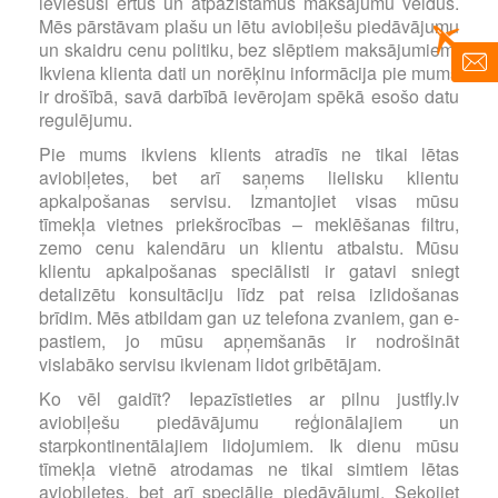
ieviesuši ērtus un atpazīstamus maksājumu veidus.
Mēs pārstāvam plašu un lētu aviobiļešu piedāvājumu
un skaidru cenu politiku, bez slēptiem maksājumiem.
Ikviena klienta dati un norēķinu informācija pie mums
ir drošībā, savā darbībā ievērojam spēkā esošo datu
regulējumu.
Pie mums ikviens klients atradīs ne tikai lētas
aviobiļetes, bet arī saņems lielisku klientu
apkalpošanas servisu. Izmantojiet visas mūsu
tīmekļa vietnes priekšrocības – meklēšanas filtru,
zemo cenu kalendāru un klientu atbalstu. Mūsu
klientu apkalpošanas speciālisti ir gatavi sniegt
detalizētu konsultāciju līdz pat reisa izlidošanas
brīdim. Mēs atbildam gan uz telefona zvaniem, gan e-
pastiem, jo mūsu apņemšanās ir nodrošināt
vislabāko servisu ikvienam lidot gribētājam.
Ko vēl gaidīt? Iepazīstieties ar pilnu justfly.lv
aviobiļešu piedāvājumu reģionālajiem un
starpkontinentālajiem lidojumiem. Ik dienu mūsu
tīmekļa vietnē atrodamas ne tikai simtiem lētas
aviobiļetes, bet arī speciālie piedāvājumi. Sekojiet