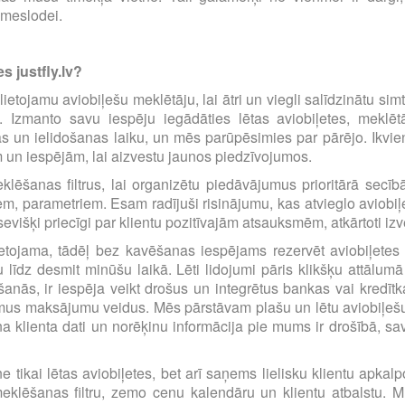
emeslodei.
s justfly.lv?
i lietojamu aviobiļešu meklētāju, lai ātri un viegli salīdzinātu s
m. Izmanto savu iespēju iegādāties lētas aviobiļetes, mekl
s un ielidošanas laiku, un mēs parūpēsimies par pārējo. Ikvienu
m un iespējām, lai aizvestu jaunos piedzīvojumos.
eklēšanas filtrus, lai organizētu piedāvājumus prioritārā sec
iem, parametriem. Esam radījuši risinājumu, kas atvieglo avio
višķi priecīgi par klientu pozitīvajām atsauksmēm, atkārtoti i
etojama, tādēļ bez kavēšanas iespējams rezervēt aviobiļetes pā
līdz desmit minūšu laikā. Lēti lidojumi pāris klikšķu attālumā
anās, ir iespēja veikt drošus un integrētus bankas vai kredīt
amus maksājumu veidus. Mēs pārstāvam plašu un lētu aviobiļešu
a klienta dati un norēķinu informācija pie mums ir drošībā, s
e tikai lētas aviobiļetes, bet arī saņems lielisku klientu apka
eklēšanas filtru, zemo cenu kalendāru un klientu atbalstu. Mū