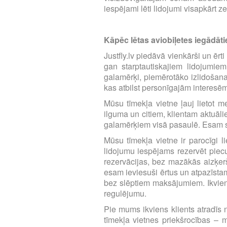
iespējami lēti lidojumi visapkārt z
Kāpēc lētas aviobiļetes iegādātie
Justfly.lv piedāvā vienkārši un ērt
gan starptautiskajiem lidojumie
galamērķi, piemērotāko izlidošana
kas atbilst personīgajām interesē
Mūsu tīmekļa vietne ļauj lietot m
ilguma un citiem, klientam aktuāl
galamērķiem visā pasaulē. Esam se
Mūsu tīmekļa vietne ir parocīgi li
lidojumu iespējams rezervēt piecu 
rezervācijas, bez mazākās aizķerš
esam ieviesuši ērtus un atpazīst
bez slēptiem maksājumiem. Ikvien
regulējumu.
Pie mums ikviens klients atradīs n
tīmekļa vietnes priekšrocības – m