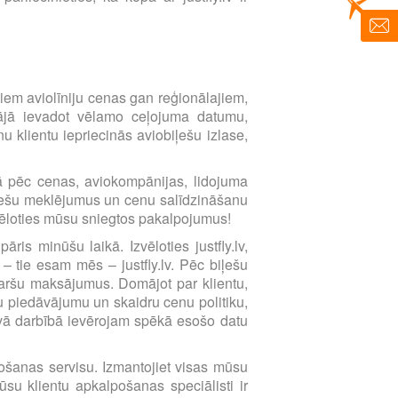
imtiem aviolīniju cenas gan reģionālajiem,
ētājā ievadot vēlamo ceļojuma datumu,
 klientu iepriecinās aviobiļešu izlase,
ībā pēc cenas, aviokompānijas, lidojuma
biļešu meklējumus un cenu salīdzināšanu
zvēloties mūsu sniegtos pakalpojumus!
ris minūšu laikā. Izvēloties justfly.lv,
 – tie esam mēs – justfly.lv. Pēc biļešu
karšu maksājumus. Domājot par klientu,
 piedāvājumu un skaidru cenu politiku,
avā darbībā ievērojam spēkā esošo datu
lpošanas servisu. Izmantojiet visas mūsu
su klientu apkalpošanas speciālisti ir