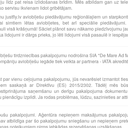
ciju līdz pat reisa izlidošanas brīdim. Mēs atbildam gan uz t
o servisu ikvienam lidot gribētājam.
ilnu justfly.lv aviobiļešu piedāvājumu reģionālajiem un starpko
i simtiem lētas aviobiļetes, bet arī speciālie piedāvājumi. 
uli visā krāšņumā! Sāciet plānot savu nākamo piedzīvojumu jau
idojumi ir dārgs prieks, jo lēti lidojumi visā pasaulē ir iespējam
biļešu tirdzniecības pakalpojumu nodrošina SIA "De Mare Ad M
pāniju aviobiļešu iegāde tiek veikta ar partnera - IATA akredit
at par vienu ceļojuma pakalpojumu, jūs nevarēsiet izmantot tie
umiem saskaņā ar Direktīvu (ES) 2015/2302. Tādēļ mēs bū
pstiprinājuma saņemšanu un derīgu pakalpojuma dokumentu 
pienācīgu izpildi. Ja rodas problēmas, lūdzu, sazinieties ar at
o pušu pakalpojumi. Aģentūra nepieņem maksājumus pakalpoj
av atbildīga par šo pakalpojumu sniegšanu un nepieņem preten
šanas noteikumiem pirms jebkādas rezervēšanas uzsākšanas.