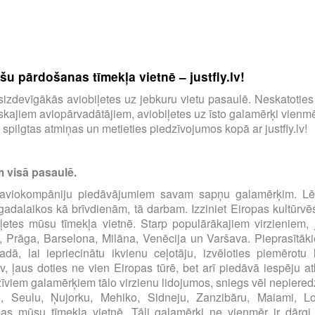
u pārdošanas tīmekļa vietnē – justfly.lv!
tu visizdevīgākās aviobiļetes uz jebkuru vietu pasaulē. Neskatotie
ajiem aviopārvadātājiem, aviobiļetes uz īsto galamērķi vienmēr
spilgtas atmiņas un metieties piedzīvojumos kopā ar justfly.lv!
m visā pasaulē.
00 aviokompāniju piedāvājumiem savam sapņu galamērķim. Lēt
s gadalaikos kā brīvdienām, tā darbam. Izziniet Eiropas kultūrvē
iļetes mūsu tīmekļa vietnē. Starp populārākajiem virzieniem, 
, Prāga, Barselona, Milāna, Venēcija un Varšava. Pieprasītāki
dā, lai iepriecinātu ikvienu ceļotāju, izvēloties piemērot
.lv, ļaus doties ne vien Eiropas tūrē, bet arī piedāvā iespēju at
zīviem galamērķiem tālo virzienu lidojumos, sniegs vēl nepiered
u, Seulu, Ņujorku, Mehiko, Sidneju, Zanzibāru, Maiami, 
 mūsu tīmekļa vietnē. Tāli galamērķi ne vienmēr ir dārgi, pār