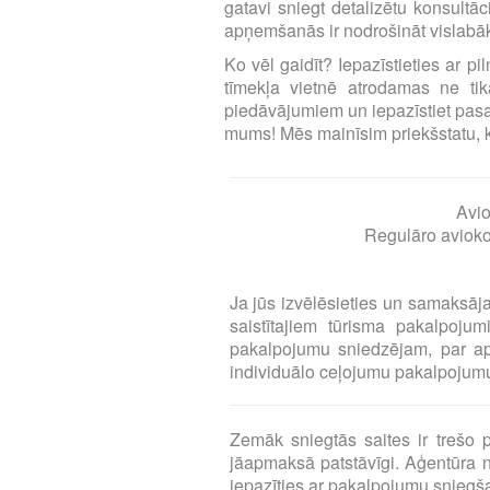
gatavi sniegt detalizētu konsultā
apņemšanās ir nodrošināt vislabāk
Ko vēl gaidīt? Iepazīstieties ar p
tīmekļa vietnē atrodamas ne tika
piedāvājumiem un iepazīstiet pasa
mums! Mēs mainīsim priekšstatu, ka l
Avio
Regulāro aviokom
Ja jūs izvēlēsieties un samaksāj
saistītajiem tūrisma pakalpoj
pakalpojumu sniedzējam, par a
individuālo ceļojumu pakalpojumu 
Zemāk sniegtās saites ir treš
jāapmaksā patstāvīgi. Aģentūra n
iepazīties ar pakalpojumu snieg