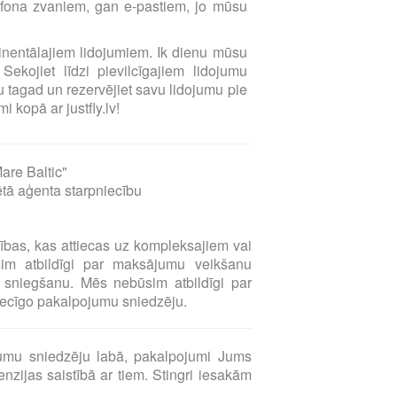
elefona zvaniem, gan e-pastiem, jo mūsu
ntinentālajiem lidojumiem. Ik dienu mūsu
Sekojiet līdzi pievilcīgajiem lidojumu
 tagad un rezervējiet savu lidojumu pie
i kopā ar justfly.lv!
are Baltic"
ētā aģenta starpniecību
sības, kas attiecas uz kompleksajiem vai
sim atbildīgi par maksājumu veikšanu
sniegšanu. Mēs nebūsim atbildīgi par
tiecīgo pakalpojumu sniedzēju.
umu sniedzēju labā, pakalpojumi Jums
zijas saistībā ar tiem. Stingri iesakām