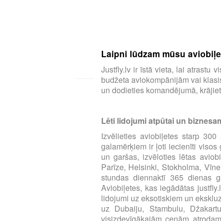
Laipni lūdzam mūsu aviobiļeš
Justfly.lv ir īstā vieta, lai atras
budžeta aviokompānijām vai klasisk
un dodieties komandējumā, krājiet 
Lēti lidojumi atpūtai un biznesa
Izvēlieties aviobiļetes starp 3
galamērķiem ir ļoti iecienīti viso
un garšas, izvēloties lētas aviob
Parīze, Helsinki, Stokholma, Vīne
stundas diennaktī 365 dienas ga
Aviobiļetes, kas iegādātas justfly
lidojumi uz eksotiskiem un eksklu
uz Dubaiju, Stambulu, Džakart
visizdevīgākajām cenām atrodamas