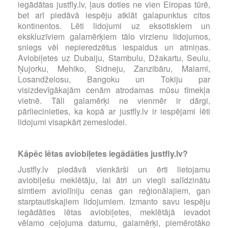
iegādātas justfly.lv, ļaus doties ne vien Eiropas tūrē,
bet arī piedāvā iespēju atklāt galapunktus citos
kontinentos. Lēti lidojumi uz eksotiskiem un
ekskluzīviem galamērķiem tālo virzienu lidojumos,
sniegs vēl nepieredzētus iespaidus un atmiņas.
Aviobiļetes uz Dubaiju, Stambulu, Džakartu, Seulu,
Ņujorku, Mehiko, Sidneju, Zanzibāru, Maiami,
Losandželosu, Bangoku un Tokiju par
visizdevīgākajām cenām atrodamas mūsu tīmekļa
vietnē. Tāli galamērķi ne vienmēr ir dārgi,
pārliecinieties, ka kopā ar justfly.lv ir iespējami lēti
lidojumi visapkārt zemeslodei.
Kāpēc lētas aviobiļetes iegādāties justfly.lv?
Justfly.lv piedāvā vienkārši un ērti lietojamu
aviobiļešu meklētāju, lai ātri un viegli salīdzinātu
simtiem aviolīniju cenas gan reģionālajiem, gan
starptautiskajiem lidojumiem. Izmanto savu iespēju
iegādāties lētas aviobiļetes, meklētājā ievadot
vēlamo ceļojuma datumu, galamērķi, piemērotāko