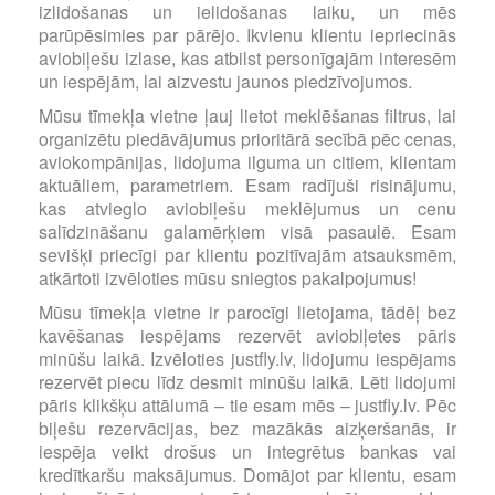
izlidošanas un ielidošanas laiku, un mēs
parūpēsimies par pārējo. Ikvienu klientu iepriecinās
aviobiļešu izlase, kas atbilst personīgajām interesēm
un iespējām, lai aizvestu jaunos piedzīvojumos.
Mūsu tīmekļa vietne ļauj lietot meklēšanas filtrus, lai
organizētu piedāvājumus prioritārā secībā pēc cenas,
aviokompānijas, lidojuma ilguma un citiem, klientam
aktuāliem, parametriem. Esam radījuši risinājumu,
kas atvieglo aviobiļešu meklējumus un cenu
salīdzināšanu galamērķiem visā pasaulē. Esam
sevišķi priecīgi par klientu pozitīvajām atsauksmēm,
atkārtoti izvēloties mūsu sniegtos pakalpojumus!
Mūsu tīmekļa vietne ir parocīgi lietojama, tādēļ bez
kavēšanas iespējams rezervēt aviobiļetes pāris
minūšu laikā. Izvēloties justfly.lv, lidojumu iespējams
rezervēt piecu līdz desmit minūšu laikā. Lēti lidojumi
pāris klikšķu attālumā – tie esam mēs – justfly.lv. Pēc
biļešu rezervācijas, bez mazākās aizķeršanās, ir
iespēja veikt drošus un integrētus bankas vai
kredītkaršu maksājumus. Domājot par klientu, esam