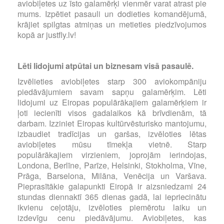
aviobiļetes uz īsto galamērķi vienmēr varat atrast pie
mums. Izpētiet pasauli un dodieties komandējumā,
krājiet spilgtas atmiņas un metieties piedzīvojumos
kopā ar justfly.lv!
Lēti lidojumi atpūtai un biznesam visā pasaulē.
Izvēlieties aviobiļetes starp 300 aviokompāniju
piedāvājumiem savam sapņu galamērķim. Lēti
lidojumi uz Eiropas populārākajiem galamērķiem ir
ļoti iecienīti visos gadalaikos kā brīvdienām, tā
darbam. Izziniet Eiropas kultūrvēsturisko mantojumu,
izbaudiet tradīcijas un garšas, izvēloties lētas
aviobiļetes mūsu tīmekļa vietnē. Starp
populārākajiem virzieniem, joprojām ierindojas,
Londona, Berlīne, Parīze, Helsinki, Stokholma, Vīne,
Prāga, Barselona, Milāna, Venēcija un Varšava.
Pieprasītākie galapunkti Eiropā ir aizsniedzami 24
stundas diennaktī 365 dienas gadā, lai iepriecinātu
ikvienu ceļotāju, izvēloties piemērotu laiku un
izdevīgu cenu piedāvājumu. Aviobiļetes, kas