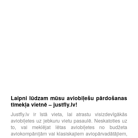
Laipni lūdzam mūsu aviobiļešu pārdošanas
tīmekļa vietnē – justfly.lv!
Justfly.lv ir īstā vieta, lai atrastu visizdevīgākās
aviobiļetes uz jebkuru vietu pasaulē. Neskatoties uz
to, vai meklējat lētas aviobiļetes no budžeta
aviokompānijām vai klasiskajiem aviopārvadātājiem,