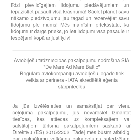
līdzi pievilcīgajiem lidojumu piedāvājumiem un
iepazīstiet pasauli visā krāšņumā! Sāciet plānot savu
nākamo piedzīvojumu jau tagad un rezervējiet savu
lidojumu pie mums! Mēs mainīsim priekšstatu, ka
lidojumi ir dārgs prieks, jo lēti lidojumi visā pasaulē ir
iespējami kopā ar justfly.lv!
Aviobiļešu tirdzniecības pakalpojumu nodrošina SIA
"De Mare Ad Mare Baltic"
Regulāro aviokompāniju aviobiļešu iegāde tiek
veikta ar partnera - IATA akreditētā aģenta
starpniecību
Ja jūs izvēlēsieties un samaksājat par vienu
ceļojuma pakalpojumu, jūs nevarēsiet izmantot
tiesības, kas attiecas uz kompleksajiem vai
saistītajiem tūrisma pakalpojumiem saskaņā ar
Direktīvu (ES) 2015/2302. Tādēļ mēs būsim atbildīgi
par maksājumu veikšanu pakalpojumu sniedzējam,