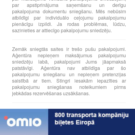
par apstiprinājuma saņemšanu un derīgu
pakalpojuma dokumentu sniegšanu. Mēs nebūsim
atbildīgi par individuālo ceļojumu pakalpojumu
pienācīgu izpildi. Ja rodas problēmas, lūdzu,
sazinieties ar attiecīgo pakalpojumu sniedzēju.
Zemāk sniegtās saites ir trešo pušu pakalpojumi.
Aģentūra nepieņem maksājumus pakalpojumu
sniedzēju labā, pakalpojumi Jums jāapmaksā
patstāvīgi. Aģentūra nav atbildīga par šo
pakalpojumu sniegšanu un nepieņem pretenzijas
saistībā ar tiem. Stingri iesakām iepazīties ar
pakalpojumu sniegšanas noteikumiem pirms
jebkādas rezervēšanas uzsākšanas.