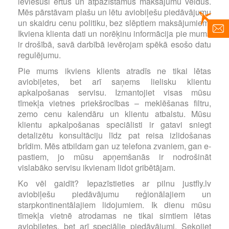
ieviesuši ērtus un atpazīstamus maksājumu veidus.
Mēs pārstāvam plašu un lētu aviobiļešu piedāvājumu
un skaidru cenu politiku, bez slēptiem maksājumiem.
Ikviena klienta dati un norēķinu informācija pie mums
ir drošībā, savā darbībā ievērojam spēkā esošo datu
regulējumu.
Pie mums ikviens klients atradīs ne tikai lētas
aviobiļetes, bet arī saņems lielisku klientu
apkalpošanas servisu. Izmantojiet visas mūsu
tīmekļa vietnes priekšrocības – meklēšanas filtru,
zemo cenu kalendāru un klientu atbalstu. Mūsu
klientu apkalpošanas speciālisti ir gatavi sniegt
detalizētu konsultāciju līdz pat reisa izlidošanas
brīdim. Mēs atbildam gan uz telefona zvaniem, gan e-
pastiem, jo mūsu apņemšanās ir nodrošināt
vislabāko servisu ikvienam lidot gribētājam.
Ko vēl gaidīt? Iepazīstieties ar pilnu justfly.lv
aviobiļešu piedāvājumu reģionālajiem un
starpkontinentālajiem lidojumiem. Ik dienu mūsu
tīmekļa vietnē atrodamas ne tikai simtiem lētas
aviobiļetes, bet arī speciālie piedāvājumi. Sekojiet