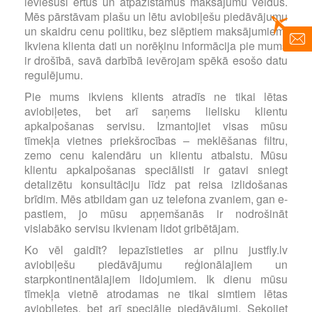
ieviesuši ērtus un atpazīstamus maksājumu veidus.
Mēs pārstāvam plašu un lētu aviobiļešu piedāvājumu
un skaidru cenu politiku, bez slēptiem maksājumiem.
Ikviena klienta dati un norēķinu informācija pie mums
ir drošībā, savā darbībā ievērojam spēkā esošo datu
regulējumu.
Pie mums ikviens klients atradīs ne tikai lētas
aviobiļetes, bet arī saņems lielisku klientu
apkalpošanas servisu. Izmantojiet visas mūsu
tīmekļa vietnes priekšrocības – meklēšanas filtru,
zemo cenu kalendāru un klientu atbalstu. Mūsu
klientu apkalpošanas speciālisti ir gatavi sniegt
detalizētu konsultāciju līdz pat reisa izlidošanas
brīdim. Mēs atbildam gan uz telefona zvaniem, gan e-
pastiem, jo mūsu apņemšanās ir nodrošināt
vislabāko servisu ikvienam lidot gribētājam.
Ko vēl gaidīt? Iepazīstieties ar pilnu justfly.lv
aviobiļešu piedāvājumu reģionālajiem un
starpkontinentālajiem lidojumiem. Ik dienu mūsu
tīmekļa vietnē atrodamas ne tikai simtiem lētas
aviobiļetes, bet arī speciālie piedāvājumi. Sekojiet