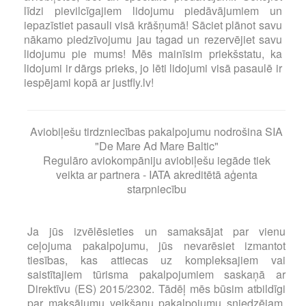
līdzi pievilcīgajiem lidojumu piedāvājumiem un
iepazīstiet pasauli visā krāšņumā! Sāciet plānot savu
nākamo piedzīvojumu jau tagad un rezervējiet savu
lidojumu pie mums! Mēs mainīsim priekšstatu, ka
lidojumi ir dārgs prieks, jo lēti lidojumi visā pasaulē ir
iespējami kopā ar justfly.lv!
Aviobiļešu tirdzniecības pakalpojumu nodrošina SIA
"De Mare Ad Mare Baltic"
Regulāro aviokompāniju aviobiļešu iegāde tiek
veikta ar partnera - IATA akreditētā aģenta
starpniecību
Ja jūs izvēlēsieties un samaksājat par vienu
ceļojuma pakalpojumu, jūs nevarēsiet izmantot
tiesības, kas attiecas uz kompleksajiem vai
saistītajiem tūrisma pakalpojumiem saskaņā ar
Direktīvu (ES) 2015/2302. Tādēļ mēs būsim atbildīgi
par maksājumu veikšanu pakalpojumu sniedzējam,