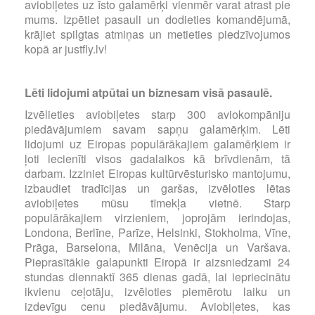
aviobiļetes uz īsto galamērķi vienmēr varat atrast pie
mums. Izpētiet pasauli un dodieties komandējumā,
krājiet spilgtas atmiņas un metieties piedzīvojumos
kopā ar justfly.lv!
Lēti lidojumi atpūtai un biznesam visā pasaulē.
Izvēlieties aviobiļetes starp 300 aviokompāniju
piedāvājumiem savam sapņu galamērķim. Lēti
lidojumi uz Eiropas populārākajiem galamērķiem ir
ļoti iecienīti visos gadalaikos kā brīvdienām, tā
darbam. Izziniet Eiropas kultūrvēsturisko mantojumu,
izbaudiet tradīcijas un garšas, izvēloties lētas
aviobiļetes mūsu tīmekļa vietnē. Starp
populārākajiem virzieniem, joprojām ierindojas,
Londona, Berlīne, Parīze, Helsinki, Stokholma, Vīne,
Prāga, Barselona, Milāna, Venēcija un Varšava.
Pieprasītākie galapunkti Eiropā ir aizsniedzami 24
stundas diennaktī 365 dienas gadā, lai iepriecinātu
ikvienu ceļotāju, izvēloties piemērotu laiku un
izdevīgu cenu piedāvājumu. Aviobiļetes, kas