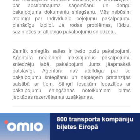
par apstiprinājuma saņemšanu un derīgu
pakalpojuma dokumentu sniegšanu. Mēs nebūsim
atbildīgi par individuālo ceļojumu pakalpojumu
pienācīgu izpildi. Ja rodas problēmas, lūdzu,
sazinieties ar attiecīgo pakalpojumu sniedzēju.
Zemāk sniegtās saites ir trešo pušu pakalpojumi.
Aģentūra nepieņem maksājumus pakalpojumu
sniedzēju labā, pakalpojumi Jums jāapmaksā
patstāvīgi. Aģentūra nav atbildīga par šo
pakalpojumu sniegšanu un nepieņem pretenzijas
saistībā ar tiem. Stingri iesakām iepazīties ar
pakalpojumu sniegšanas noteikumiem pirms
jebkādas rezervēšanas uzsākšanas.