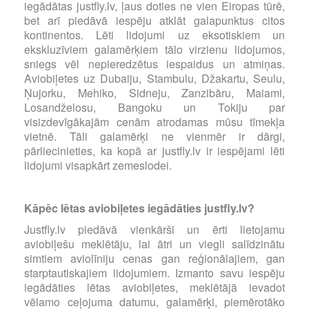
iegādātas justfly.lv, ļaus doties ne vien Eiropas tūrē,
bet arī piedāvā iespēju atklāt galapunktus citos
kontinentos. Lēti lidojumi uz eksotiskiem un
ekskluzīviem galamērķiem tālo virzienu lidojumos,
sniegs vēl nepieredzētus iespaidus un atmiņas.
Aviobiļetes uz Dubaiju, Stambulu, Džakartu, Seulu,
Ņujorku, Mehiko, Sidneju, Zanzibāru, Maiami,
Losandželosu, Bangoku un Tokiju par
visizdevīgākajām cenām atrodamas mūsu tīmekļa
vietnē. Tāli galamērķi ne vienmēr ir dārgi,
pārliecinieties, ka kopā ar justfly.lv ir iespējami lēti
lidojumi visapkārt zemeslodei.
Kāpēc lētas aviobiļetes iegādāties justfly.lv?
Justfly.lv piedāvā vienkārši un ērti lietojamu
aviobiļešu meklētāju, lai ātri un viegli salīdzinātu
simtiem aviolīniju cenas gan reģionālajiem, gan
starptautiskajiem lidojumiem. Izmanto savu iespēju
iegādāties lētas aviobiļetes, meklētājā ievadot
vēlamo ceļojuma datumu, galamērķi, piemērotāko