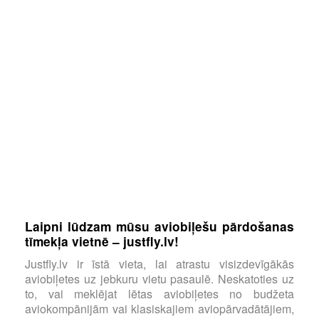
Laipni lūdzam mūsu aviobiļešu pārdošanas
tīmekļa vietnē – justfly.lv!
Justfly.lv ir īstā vieta, lai atrastu visizdevīgākās
aviobiļetes uz jebkuru vietu pasaulē. Neskatoties uz
to, vai meklējat lētas aviobiļetes no budžeta
aviokompānijām vai klasiskajiem aviopārvadātājiem,