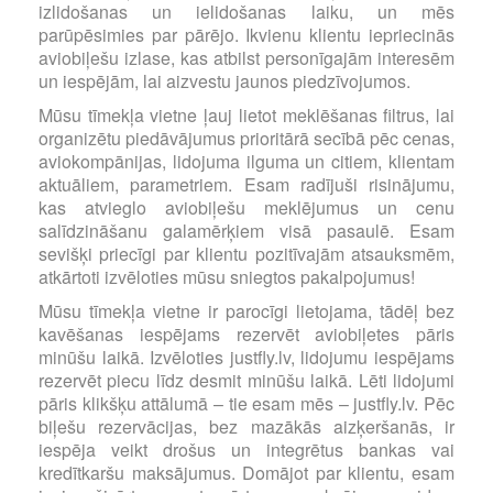
izlidošanas un ielidošanas laiku, un mēs
parūpēsimies par pārējo. Ikvienu klientu iepriecinās
aviobiļešu izlase, kas atbilst personīgajām interesēm
un iespējām, lai aizvestu jaunos piedzīvojumos.
Mūsu tīmekļa vietne ļauj lietot meklēšanas filtrus, lai
organizētu piedāvājumus prioritārā secībā pēc cenas,
aviokompānijas, lidojuma ilguma un citiem, klientam
aktuāliem, parametriem. Esam radījuši risinājumu,
kas atvieglo aviobiļešu meklējumus un cenu
salīdzināšanu galamērķiem visā pasaulē. Esam
sevišķi priecīgi par klientu pozitīvajām atsauksmēm,
atkārtoti izvēloties mūsu sniegtos pakalpojumus!
Mūsu tīmekļa vietne ir parocīgi lietojama, tādēļ bez
kavēšanas iespējams rezervēt aviobiļetes pāris
minūšu laikā. Izvēloties justfly.lv, lidojumu iespējams
rezervēt piecu līdz desmit minūšu laikā. Lēti lidojumi
pāris klikšķu attālumā – tie esam mēs – justfly.lv. Pēc
biļešu rezervācijas, bez mazākās aizķeršanās, ir
iespēja veikt drošus un integrētus bankas vai
kredītkaršu maksājumus. Domājot par klientu, esam