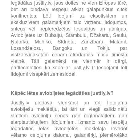
iegādātas justfly.lv, ļaus doties ne vien Eiropas tūrē,
bet arī piedāvā iespēju atklāt galapunktus citos
kontinentos. Lēti lidojumi uz eksotiskiem un
ekskluzīviem galamērķiem tālo virzienu lidojumos,
sniegs vēl nepieredzētus iespaidus un atmiņas.
Aviobiļetes uz Dubaiju, Stambulu, Džakartu, Seulu,
Ņujorku, Mehiko, Sidneju, Zanzibāru, Maiami,
Losandželosu, Bangoku un Tokiju par
visizdevīgākajām cenām atrodamas mūsu tīmekļa
vietnē. Tāli galamērķi ne vienmēr ir dārgi,
pārliecinieties, ka kopā ar justfly.lv ir iespējami lēti
lidojumi visapkārt zemeslodei.
Kāpēc lētas aviobiļetes iegādāties justfly.lv?
Justfly.lv piedāvā vienkārši un ērti lietojamu
aviobiļešu meklētāju, lai ātri un viegli salīdzinātu
simtiem aviolīniju cenas gan reģionālajiem, gan
starptautiskajiem lidojumiem. Izmanto savu iespēju
iegādāties lētas aviobiļetes, meklētājā ievadot
vēlamo ceļojuma datumu, galamērķi, piemērotāko