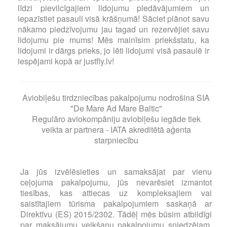
līdzi pievilcīgajiem lidojumu piedāvājumiem un
iepazīstiet pasauli visā krāšņumā! Sāciet plānot savu
nākamo piedzīvojumu jau tagad un rezervējiet savu
lidojumu pie mums! Mēs mainīsim priekšstatu, ka
lidojumi ir dārgs prieks, jo lēti lidojumi visā pasaulē ir
iespējami kopā ar justfly.lv!
Aviobiļešu tirdzniecības pakalpojumu nodrošina SIA
"De Mare Ad Mare Baltic"
Regulāro aviokompāniju aviobiļešu iegāde tiek
veikta ar partnera - IATA akreditētā aģenta
starpniecību
Ja jūs izvēlēsieties un samaksājat par vienu
ceļojuma pakalpojumu, jūs nevarēsiet izmantot
tiesības, kas attiecas uz kompleksajiem vai
saistītajiem tūrisma pakalpojumiem saskaņā ar
Direktīvu (ES) 2015/2302. Tādēļ mēs būsim atbildīgi
par maksājumu veikšanu pakalpojumu sniedzējam,