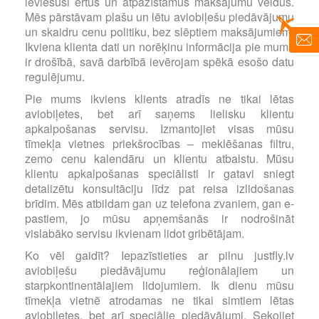
ieviesuši ērtus un atpazīstamus maksājumu veidus.
Mēs pārstāvam plašu un lētu aviobiļešu piedāvājumu
un skaidru cenu politiku, bez slēptiem maksājumiem.
Ikviena klienta dati un norēķinu informācija pie mums
ir drošībā, savā darbībā ievērojam spēkā esošo datu
regulējumu.
Pie mums ikviens klients atradīs ne tikai lētas
aviobiļetes, bet arī saņems lielisku klientu
apkalpošanas servisu. Izmantojiet visas mūsu
tīmekļa vietnes priekšrocības – meklēšanas filtru,
zemo cenu kalendāru un klientu atbalstu. Mūsu
klientu apkalpošanas speciālisti ir gatavi sniegt
detalizētu konsultāciju līdz pat reisa izlidošanas
brīdim. Mēs atbildam gan uz telefona zvaniem, gan e-
pastiem, jo mūsu apņemšanās ir nodrošināt
vislabāko servisu ikvienam lidot gribētājam.
Ko vēl gaidīt? Iepazīstieties ar pilnu justfly.lv
aviobiļešu piedāvājumu reģionālajiem un
starpkontinentālajiem lidojumiem. Ik dienu mūsu
tīmekļa vietnē atrodamas ne tikai simtiem lētas
aviobiļetes, bet arī speciālie piedāvājumi. Sekojiet