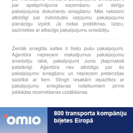
par apstiprinājuma saņemšanu un derīgu
pakalpojuma dokumentu sniegšanu. Mēs nebūsim
atbildīgi par individuālo ceļojumu pakalpojumu
pienācīgu izpildi. Ja rodas problēmas, lūdzu,
sazinieties ar attiecīgo pakalpojumu sniedzēju.
Zemāk sniegtās saites ir trešo pušu pakalpojumi.
Aģentūra nepieņem maksājumus pakalpojumu
sniedzēju labā, pakalpojumi Jums jāapmaksā
patstāvīgi. Aģentūra nav atbildīga par šo
pakalpojumu sniegšanu un nepieņem pretenzijas
saistībā ar tiem. Stingri iesakām iepazīties ar
pakalpojumu sniegšanas noteikumiem pirms
jebkādas rezervēšanas uzsākšanas.