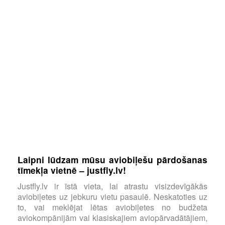
Laipni lūdzam mūsu aviobiļešu pārdošanas
tīmekļa vietnē – justfly.lv!
Justfly.lv ir īstā vieta, lai atrastu visizdevīgākās
aviobiļetes uz jebkuru vietu pasaulē. Neskatoties uz
to, vai meklējat lētas aviobiļetes no budžeta
aviokompānijām vai klasiskajiem aviopārvadātājiem,