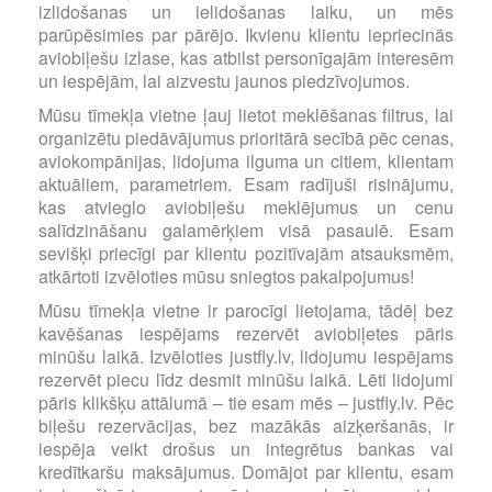
izlidošanas un ielidošanas laiku, un mēs
parūpēsimies par pārējo. Ikvienu klientu iepriecinās
aviobiļešu izlase, kas atbilst personīgajām interesēm
un iespējām, lai aizvestu jaunos piedzīvojumos.
Mūsu tīmekļa vietne ļauj lietot meklēšanas filtrus, lai
organizētu piedāvājumus prioritārā secībā pēc cenas,
aviokompānijas, lidojuma ilguma un citiem, klientam
aktuāliem, parametriem. Esam radījuši risinājumu,
kas atvieglo aviobiļešu meklējumus un cenu
salīdzināšanu galamērķiem visā pasaulē. Esam
sevišķi priecīgi par klientu pozitīvajām atsauksmēm,
atkārtoti izvēloties mūsu sniegtos pakalpojumus!
Mūsu tīmekļa vietne ir parocīgi lietojama, tādēļ bez
kavēšanas iespējams rezervēt aviobiļetes pāris
minūšu laikā. Izvēloties justfly.lv, lidojumu iespējams
rezervēt piecu līdz desmit minūšu laikā. Lēti lidojumi
pāris klikšķu attālumā – tie esam mēs – justfly.lv. Pēc
biļešu rezervācijas, bez mazākās aizķeršanās, ir
iespēja veikt drošus un integrētus bankas vai
kredītkaršu maksājumus. Domājot par klientu, esam