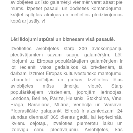
aviobiļetes uz īsto galamērķi vienmēr varat atrast pie
mums. Izpētiet pasauli un dodieties komandējumā,
krājiet spilgtas atmiņas un metieties piedzīvojumos
kopā ar justfly.lv!
Lēti lidojumi atpūtai un biznesam visā pasaulē.
Izvēlieties aviobiļetes starp 300 aviokompāniju
piedāvājumiem savam sapņu galamērķim. Lēti
lidojumi uz Eiropas populārākajiem galamērķiem ir
ļoti iecienīti visos gadalaikos kā brīvdienām, tā
darbam. Izziniet Eiropas kultūrvēsturisko mantojumu,
izbaudiet tradīcijas un garšas, izvēloties lētas
aviobiļetes mūsu tīmekļa vietnē. Starp
populārākajiem virzieniem, joprojām ierindojas,
Londona, Berlīne, Parīze, Helsinki, Stokholma, Vīne,
Prāga, Barselona, Milāna, Venēcija un Varšava.
Pieprasītākie galapunkti Eiropā ir aizsniedzami 24
stundas diennaktī 365 dienas gadā, lai iepriecinātu
ikvienu ceļotāju, izvēloties piemērotu laiku un
izdevīgu cenu piedāvājumu. Aviobiļetes, kas