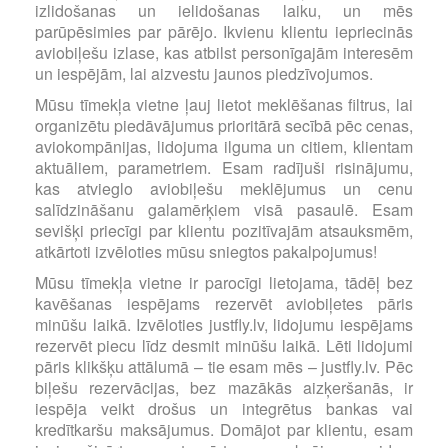
izlidošanas un ielidošanas laiku, un mēs
parūpēsimies par pārējo. Ikvienu klientu iepriecinās
aviobiļešu izlase, kas atbilst personīgajām interesēm
un iespējām, lai aizvestu jaunos piedzīvojumos.
Mūsu tīmekļa vietne ļauj lietot meklēšanas filtrus, lai
organizētu piedāvājumus prioritārā secībā pēc cenas,
aviokompānijas, lidojuma ilguma un citiem, klientam
aktuāliem, parametriem. Esam radījuši risinājumu,
kas atvieglo aviobiļešu meklējumus un cenu
salīdzināšanu galamērķiem visā pasaulē. Esam
sevišķi priecīgi par klientu pozitīvajām atsauksmēm,
atkārtoti izvēloties mūsu sniegtos pakalpojumus!
Mūsu tīmekļa vietne ir parocīgi lietojama, tādēļ bez
kavēšanas iespējams rezervēt aviobiļetes pāris
minūšu laikā. Izvēloties justfly.lv, lidojumu iespējams
rezervēt piecu līdz desmit minūšu laikā. Lēti lidojumi
pāris klikšķu attālumā – tie esam mēs – justfly.lv. Pēc
biļešu rezervācijas, bez mazākās aizķeršanās, ir
iespēja veikt drošus un integrētus bankas vai
kredītkaršu maksājumus. Domājot par klientu, esam