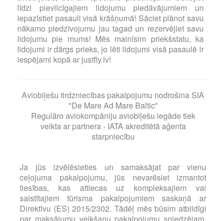
līdzi pievilcīgajiem lidojumu piedāvājumiem un
iepazīstiet pasauli visā krāšņumā! Sāciet plānot savu
nākamo piedzīvojumu jau tagad un rezervējiet savu
lidojumu pie mums! Mēs mainīsim priekšstatu, ka
lidojumi ir dārgs prieks, jo lēti lidojumi visā pasaulē ir
iespējami kopā ar justfly.lv!
Aviobiļešu tirdzniecības pakalpojumu nodrošina SIA
"De Mare Ad Mare Baltic"
Regulāro aviokompāniju aviobiļešu iegāde tiek
veikta ar partnera - IATA akreditētā aģenta
starpniecību
Ja jūs izvēlēsieties un samaksājat par vienu
ceļojuma pakalpojumu, jūs nevarēsiet izmantot
tiesības, kas attiecas uz kompleksajiem vai
saistītajiem tūrisma pakalpojumiem saskaņā ar
Direktīvu (ES) 2015/2302. Tādēļ mēs būsim atbildīgi
par maksājumu veikšanu pakalpojumu sniedzējam,