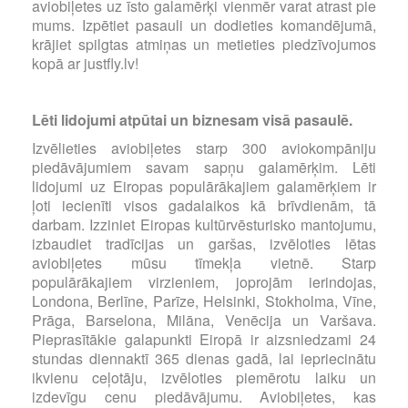
aviobiļetes uz īsto galamērķi vienmēr varat atrast pie
mums. Izpētiet pasauli un dodieties komandējumā,
krājiet spilgtas atmiņas un metieties piedzīvojumos
kopā ar justfly.lv!
Lēti lidojumi atpūtai un biznesam visā pasaulē.
Izvēlieties aviobiļetes starp 300 aviokompāniju
piedāvājumiem savam sapņu galamērķim. Lēti
lidojumi uz Eiropas populārākajiem galamērķiem ir
ļoti iecienīti visos gadalaikos kā brīvdienām, tā
darbam. Izziniet Eiropas kultūrvēsturisko mantojumu,
izbaudiet tradīcijas un garšas, izvēloties lētas
aviobiļetes mūsu tīmekļa vietnē. Starp
populārākajiem virzieniem, joprojām ierindojas,
Londona, Berlīne, Parīze, Helsinki, Stokholma, Vīne,
Prāga, Barselona, Milāna, Venēcija un Varšava.
Pieprasītākie galapunkti Eiropā ir aizsniedzami 24
stundas diennaktī 365 dienas gadā, lai iepriecinātu
ikvienu ceļotāju, izvēloties piemērotu laiku un
izdevīgu cenu piedāvājumu. Aviobiļetes, kas