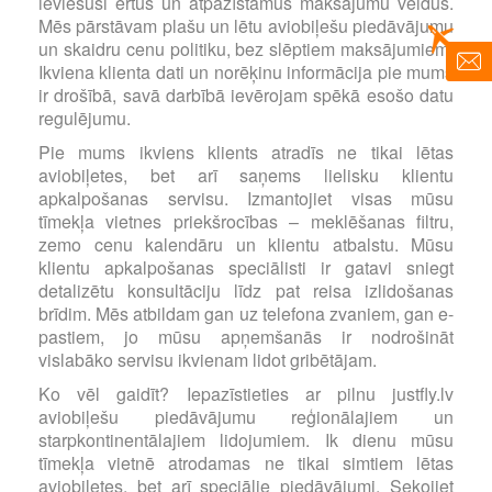
ieviesuši ērtus un atpazīstamus maksājumu veidus.
Mēs pārstāvam plašu un lētu aviobiļešu piedāvājumu
un skaidru cenu politiku, bez slēptiem maksājumiem.
Ikviena klienta dati un norēķinu informācija pie mums
ir drošībā, savā darbībā ievērojam spēkā esošo datu
regulējumu.
Pie mums ikviens klients atradīs ne tikai lētas
aviobiļetes, bet arī saņems lielisku klientu
apkalpošanas servisu. Izmantojiet visas mūsu
tīmekļa vietnes priekšrocības – meklēšanas filtru,
zemo cenu kalendāru un klientu atbalstu. Mūsu
klientu apkalpošanas speciālisti ir gatavi sniegt
detalizētu konsultāciju līdz pat reisa izlidošanas
brīdim. Mēs atbildam gan uz telefona zvaniem, gan e-
pastiem, jo mūsu apņemšanās ir nodrošināt
vislabāko servisu ikvienam lidot gribētājam.
Ko vēl gaidīt? Iepazīstieties ar pilnu justfly.lv
aviobiļešu piedāvājumu reģionālajiem un
starpkontinentālajiem lidojumiem. Ik dienu mūsu
tīmekļa vietnē atrodamas ne tikai simtiem lētas
aviobiļetes, bet arī speciālie piedāvājumi. Sekojiet