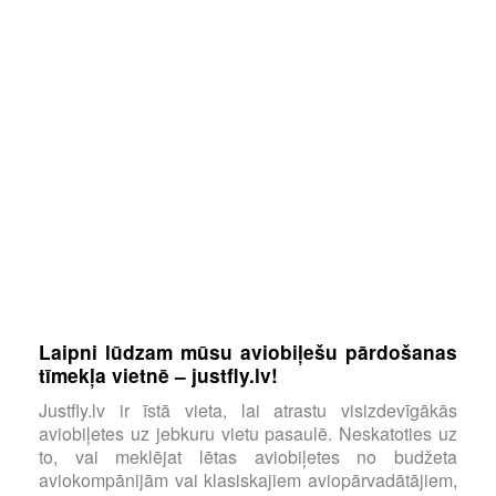
Laipni lūdzam mūsu aviobiļešu pārdošanas
tīmekļa vietnē – justfly.lv!
Justfly.lv ir īstā vieta, lai atrastu visizdevīgākās
aviobiļetes uz jebkuru vietu pasaulē. Neskatoties uz
to, vai meklējat lētas aviobiļetes no budžeta
aviokompānijām vai klasiskajiem aviopārvadātājiem,