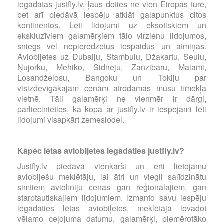
iegādātas justfly.lv, ļaus doties ne vien Eiropas tūrē,
bet arī piedāvā iespēju atklāt galapunktus citos
kontinentos. Lēti lidojumi uz eksotiskiem un
ekskluzīviem galamērķiem tālo virzienu lidojumos,
sniegs vēl nepieredzētus iespaidus un atmiņas.
Aviobiļetes uz Dubaiju, Stambulu, Džakartu, Seulu,
Ņujorku, Mehiko, Sidneju, Zanzibāru, Maiami,
Losandželosu, Bangoku un Tokiju par
visizdevīgākajām cenām atrodamas mūsu tīmekļa
vietnē. Tāli galamērķi ne vienmēr ir dārgi,
pārliecinieties, ka kopā ar justfly.lv ir iespējami lēti
lidojumi visapkārt zemeslodei.
Kāpēc lētas aviobiļetes iegādāties justfly.lv?
Justfly.lv piedāvā vienkārši un ērti lietojamu
aviobiļešu meklētāju, lai ātri un viegli salīdzinātu
simtiem aviolīniju cenas gan reģionālajiem, gan
starptautiskajiem lidojumiem. Izmanto savu iespēju
iegādāties lētas aviobiļetes, meklētājā ievadot
vēlamo ceļojuma datumu, galamērķi, piemērotāko