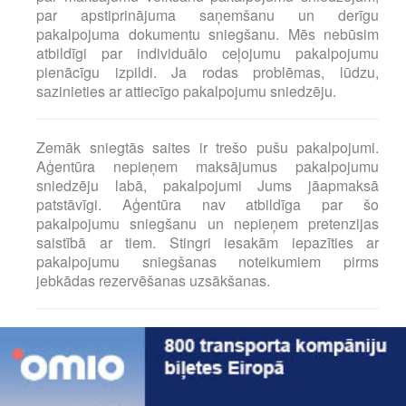
par apstiprinājuma saņemšanu un derīgu
pakalpojuma dokumentu sniegšanu. Mēs nebūsim
atbildīgi par individuālo ceļojumu pakalpojumu
pienācīgu izpildi. Ja rodas problēmas, lūdzu,
sazinieties ar attiecīgo pakalpojumu sniedzēju.
Zemāk sniegtās saites ir trešo pušu pakalpojumi.
Aģentūra nepieņem maksājumus pakalpojumu
sniedzēju labā, pakalpojumi Jums jāapmaksā
patstāvīgi. Aģentūra nav atbildīga par šo
pakalpojumu sniegšanu un nepieņem pretenzijas
saistībā ar tiem. Stingri iesakām iepazīties ar
pakalpojumu sniegšanas noteikumiem pirms
jebkādas rezervēšanas uzsākšanas.