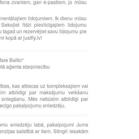
elefona zvaniem, gan e-pastiem, jo mūsu
ntinentālajiem lidojumiem. Ik dienu mūsu
Sekojiet līdzi pievilcīgajiem lidojumu
 tagad un rezervējiet savu lidojumu pie
i kopā ar justfly.lv!
are Baltic"
ētā aģenta starpniecību
sības, kas attiecas uz kompleksajiem vai
sim atbildīgi par maksājumu veikšanu
sniegšanu. Mēs nebūsim atbildīgi par
tiecīgo pakalpojumu sniedzēju.
umu sniedzēju labā, pakalpojumi Jums
zijas saistībā ar tiem. Stingri iesakām