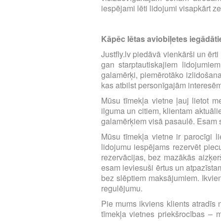
iespējami lēti lidojumi visapkārt z
Kāpēc lētas aviobiļetes iegādātie
Justfly.lv piedāvā vienkārši un ērt
gan starptautiskajiem lidojumie
galamērķi, piemērotāko izlidošana
kas atbilst personīgajām interesē
Mūsu tīmekļa vietne ļauj lietot m
ilguma un citiem, klientam aktuāl
galamērķiem visā pasaulē. Esam se
Mūsu tīmekļa vietne ir parocīgi li
lidojumu iespējams rezervēt piecu 
rezervācijas, bez mazākās aizķerš
esam ieviesuši ērtus un atpazīst
bez slēptiem maksājumiem. Ikvien
regulējumu.
Pie mums ikviens klients atradīs n
tīmekļa vietnes priekšrocības – m