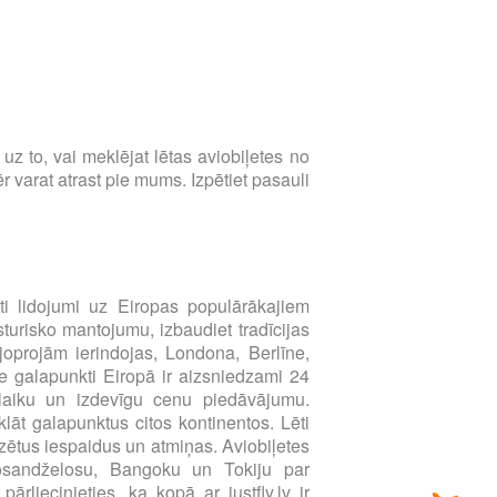
s uz to, vai meklējat lētas aviobiļetes no
 varat atrast pie mums. Izpētiet pasauli
i lidojumi uz Eiropas populārākajiem
sturisko mantojumu, izbaudiet tradīcijas
joprojām ierindojas, Londona, Berlīne,
e galapunkti Eiropā ir aizsniedzami 24
u laiku un izdevīgu cenu piedāvājumu.
klāt galapunktus citos kontinentos. Lēti
zētus iespaidus un atmiņas. Aviobiļetes
Losandželosu, Bangoku un Tokiju par
liecinieties, ka kopā ar justfly.lv ir