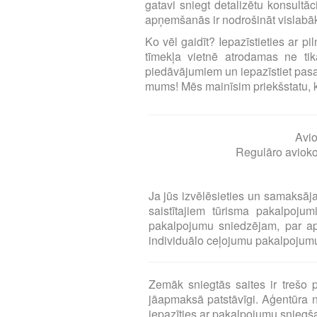
gatavi sniegt detalizētu konsultā
apņemšanās ir nodrošināt vislabāk
Ko vēl gaidīt? Iepazīstieties ar p
tīmekļa vietnē atrodamas ne tika
piedāvājumiem un iepazīstiet pasa
mums! Mēs mainīsim priekšstatu, ka l
Avio
Regulāro aviokom
Ja jūs izvēlēsieties un samaksāj
saistītajiem tūrisma pakalpoj
pakalpojumu sniedzējam, par a
individuālo ceļojumu pakalpojumu 
Zemāk sniegtās saites ir treš
jāapmaksā patstāvīgi. Aģentūra n
iepazīties ar pakalpojumu snieg