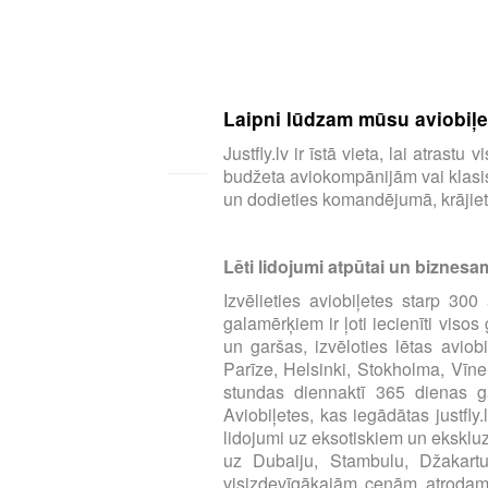
Laipni lūdzam mūsu aviobiļeš
Justfly.lv ir īstā vieta, lai atras
budžeta aviokompānijām vai klasisk
un dodieties komandējumā, krājiet 
Lēti lidojumi atpūtai un biznesa
Izvēlieties aviobiļetes starp 3
galamērķiem ir ļoti iecienīti viso
un garšas, izvēloties lētas aviob
Parīze, Helsinki, Stokholma, Vīne
stundas diennaktī 365 dienas ga
Aviobiļetes, kas iegādātas justfly
lidojumi uz eksotiskiem un eksklu
uz Dubaiju, Stambulu, Džakart
visizdevīgākajām cenām atrodamas