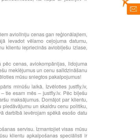
imtiem aviolīniju cenas gan reģionālajiem,
ētājā ievadot vēlamo ceļojuma datumu,
 klientu iepriecinās aviobiļešu izlase,
ībā pēc cenas, aviokompānijas, lidojuma
biļešu meklējumus un cenu salīdzināšanu
zvēloties mūsu sniegtos pakalpojumus!
ris minūšu laikā. Izvēloties justfly.lv,
 – tie esam mēs – justfly.lv. Pēc biļešu
karšu maksājumus. Domājot par klientu,
 piedāvājumu un skaidru cenu politiku,
avā darbībā ievērojam spēkā esošo datu
lpošanas servisu. Izmantojiet visas mūsu
su klientu apkalpošanas speciālisti ir