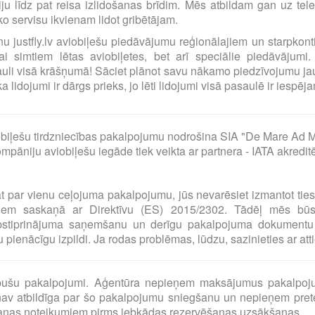
ciju līdz pat reisa izlidošanas brīdim. Mēs atbildam gan uz t
o servisu ikvienam lidot gribētājam.
ilnu justfly.lv aviobiļešu piedāvājumu reģionālajiem un starpko
i simtiem lētas aviobiļetes, bet arī speciālie piedāvājumi. 
uli visā krāšņumā! Sāciet plānot savu nākamo piedzīvojumu jau
idojumi ir dārgs prieks, jo lēti lidojumi visā pasaulē ir iespējam
biļešu tirdzniecības pakalpojumu nodrošina SIA "De Mare Ad M
pāniju aviobiļešu iegāde tiek veikta ar partnera - IATA akredit
at par vienu ceļojuma pakalpojumu, jūs nevarēsiet izmantot tie
umiem saskaņā ar Direktīvu (ES) 2015/2302. Tādēļ mēs bū
pstiprinājuma saņemšanu un derīgu pakalpojuma dokumentu 
pienācīgu izpildi. Ja rodas problēmas, lūdzu, sazinieties ar at
o pušu pakalpojumi. Aģentūra nepieņem maksājumus pakalpoj
av atbildīga par šo pakalpojumu sniegšanu un nepieņem preten
šanas noteikumiem pirms jebkādas rezervēšanas uzsākšanas.