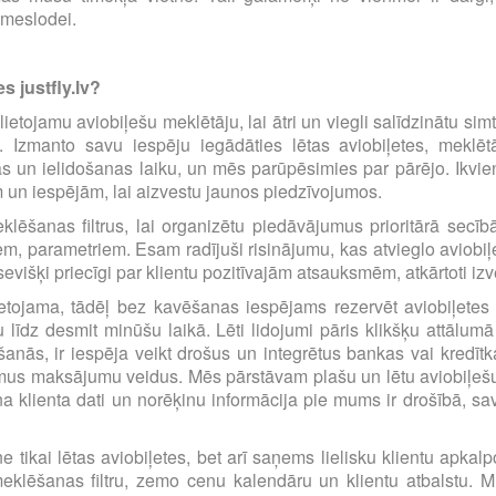
emeslodei.
s justfly.lv?
i lietojamu aviobiļešu meklētāju, lai ātri un viegli salīdzinātu s
m. Izmanto savu iespēju iegādāties lētas aviobiļetes, mekl
s un ielidošanas laiku, un mēs parūpēsimies par pārējo. Ikvienu
m un iespējām, lai aizvestu jaunos piedzīvojumos.
eklēšanas filtrus, lai organizētu piedāvājumus prioritārā sec
iem, parametriem. Esam radījuši risinājumu, kas atvieglo avio
višķi priecīgi par klientu pozitīvajām atsauksmēm, atkārtoti i
etojama, tādēļ bez kavēšanas iespējams rezervēt aviobiļetes pā
līdz desmit minūšu laikā. Lēti lidojumi pāris klikšķu attālumā
anās, ir iespēja veikt drošus un integrētus bankas vai kredīt
amus maksājumu veidus. Mēs pārstāvam plašu un lētu aviobiļešu
a klienta dati un norēķinu informācija pie mums ir drošībā, s
e tikai lētas aviobiļetes, bet arī saņems lielisku klientu apka
eklēšanas filtru, zemo cenu kalendāru un klientu atbalstu. Mū