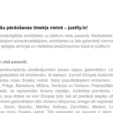
u pārdošanas tīmekļa vietnē – justfly.lv!
tu visizdevīgākās aviobiļetes uz jebkuru vietu pasaulē. Neskatotie
ajiem aviopārvadātājiem, aviobiļetes uz īsto galamērķi vienmēr
spilgtas atmiņas un metieties piedzīvojumos kopā ar justfly.lv!
m visā pasaulē.
00 aviokompāniju piedāvājumiem savam sapņu galamērķim. Lēt
s gadalaikos kā brīvdienām, tā darbam. Izziniet Eiropas kultūrvē
iļetes mūsu tīmekļa vietnē. Starp populārākajiem virzieniem, 
, Prāga, Barselona, Milāna, Venēcija un Varšava. Pieprasītāki
dā, lai iepriecinātu ikvienu ceļotāju, izvēloties piemērot
.lv, ļaus doties ne vien Eiropas tūrē, bet arī piedāvā iespēju at
zīviem galamērķiem tālo virzienu lidojumos, sniegs vēl nepiered
u, Seulu, Ņujorku, Mehiko, Sidneju, Zanzibāru, Maiami, 
 mūsu tīmekļa vietnē. Tāli galamērķi ne vienmēr ir dārgi, pār