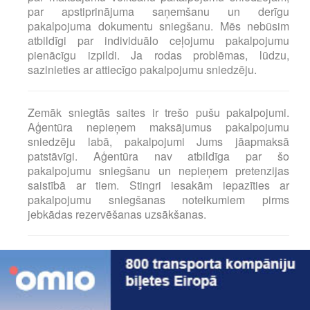
par apstiprinājuma saņemšanu un derīgu
pakalpojuma dokumentu sniegšanu. Mēs nebūsim
atbildīgi par individuālo ceļojumu pakalpojumu
pienācīgu izpildi. Ja rodas problēmas, lūdzu,
sazinieties ar attiecīgo pakalpojumu sniedzēju.
Zemāk sniegtās saites ir trešo pušu pakalpojumi.
Aģentūra nepieņem maksājumus pakalpojumu
sniedzēju labā, pakalpojumi Jums jāapmaksā
patstāvīgi. Aģentūra nav atbildīga par šo
pakalpojumu sniegšanu un nepieņem pretenzijas
saistībā ar tiem. Stingri iesakām iepazīties ar
pakalpojumu sniegšanas noteikumiem pirms
jebkādas rezervēšanas uzsākšanas.