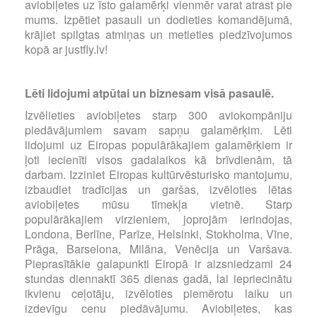
aviobiļetes uz īsto galamērķi vienmēr varat atrast pie
mums. Izpētiet pasauli un dodieties komandējumā,
krājiet spilgtas atmiņas un metieties piedzīvojumos
kopā ar justfly.lv!
Lēti lidojumi atpūtai un biznesam visā pasaulē.
Izvēlieties aviobiļetes starp 300 aviokompāniju
piedāvājumiem savam sapņu galamērķim. Lēti
lidojumi uz Eiropas populārākajiem galamērķiem ir
ļoti iecienīti visos gadalaikos kā brīvdienām, tā
darbam. Izziniet Eiropas kultūrvēsturisko mantojumu,
izbaudiet tradīcijas un garšas, izvēloties lētas
aviobiļetes mūsu tīmekļa vietnē. Starp
populārākajiem virzieniem, joprojām ierindojas,
Londona, Berlīne, Parīze, Helsinki, Stokholma, Vīne,
Prāga, Barselona, Milāna, Venēcija un Varšava.
Pieprasītākie galapunkti Eiropā ir aizsniedzami 24
stundas diennaktī 365 dienas gadā, lai iepriecinātu
ikvienu ceļotāju, izvēloties piemērotu laiku un
izdevīgu cenu piedāvājumu. Aviobiļetes, kas