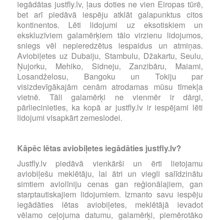
iegādātas justfly.lv, ļaus doties ne vien Eiropas tūrē,
bet arī piedāvā iespēju atklāt galapunktus citos
kontinentos. Lēti lidojumi uz eksotiskiem un
ekskluzīviem galamērķiem tālo virzienu lidojumos,
sniegs vēl nepieredzētus iespaidus un atmiņas.
Aviobiļetes uz Dubaiju, Stambulu, Džakartu, Seulu,
Ņujorku, Mehiko, Sidneju, Zanzibāru, Maiami,
Losandželosu, Bangoku un Tokiju par
visizdevīgākajām cenām atrodamas mūsu tīmekļa
vietnē. Tāli galamērķi ne vienmēr ir dārgi,
pārliecinieties, ka kopā ar justfly.lv ir iespējami lēti
lidojumi visapkārt zemeslodei.
Kāpēc lētas aviobiļetes iegādāties justfly.lv?
Justfly.lv piedāvā vienkārši un ērti lietojamu
aviobiļešu meklētāju, lai ātri un viegli salīdzinātu
simtiem aviolīniju cenas gan reģionālajiem, gan
starptautiskajiem lidojumiem. Izmanto savu iespēju
iegādāties lētas aviobiļetes, meklētājā ievadot
vēlamo ceļojuma datumu, galamērķi, piemērotāko