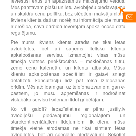
ieviesuši ērtus un atpazīstamus maksājumu veidus.
Mēs pārstāvam plašu un lētu aviobiļešu piedāvājumu
un skaidru cenu politiku, bez slēptiem maksājumiem.
Ikviena klienta dati un norēķinu informācija pie mums
ir drošībā, savā darbībā ievērojam spēkā esošo datu
regulējumu.
Pie mums ikviens klients atradīs ne tikai lētas
aviobiļetes, bet arī saņems lielisku klientu
apkalpošanas servisu. Izmantojiet visas mūsu
tīmekļa vietnes priekšrocības – meklēšanas filtru,
zemo cenu kalendāru un klientu atbalstu. Mūsu
klientu apkalpošanas speciālisti ir gatavi sniegt
detalizētu konsultāciju līdz pat reisa izlidošanas
brīdim. Mēs atbildam gan uz telefona zvaniem, gan e-
pastiem, jo mūsu apņemšanās ir nodrošināt
vislabāko servisu ikvienam lidot gribētājam.
Ko vēl gaidīt? Iepazīstieties ar pilnu justfly.lv
aviobiļešu piedāvājumu reģionālajiem un
starpkontinentālajiem lidojumiem. Ik dienu mūsu
tīmekļa vietnē atrodamas ne tikai simtiem lētas
aviobiļetes, bet arī speciālie piedāvājumi. Sekojiet