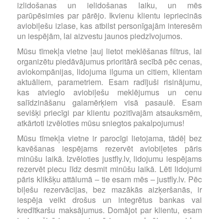
izlidošanas un ielidošanas laiku, un mēs
parūpēsimies par pārējo. Ikvienu klientu iepriecinās
aviobiļešu izlase, kas atbilst personīgajām interesēm
un iespējām, lai aizvestu jaunos piedzīvojumos.
Mūsu tīmekļa vietne ļauj lietot meklēšanas filtrus, lai
organizētu piedāvājumus prioritārā secībā pēc cenas,
aviokompānijas, lidojuma ilguma un citiem, klientam
aktuāliem, parametriem. Esam radījuši risinājumu,
kas atvieglo aviobiļešu meklējumus un cenu
salīdzināšanu galamērķiem visā pasaulē. Esam
sevišķi priecīgi par klientu pozitīvajām atsauksmēm,
atkārtoti izvēloties mūsu sniegtos pakalpojumus!
Mūsu tīmekļa vietne ir parocīgi lietojama, tādēļ bez
kavēšanas iespējams rezervēt aviobiļetes pāris
minūšu laikā. Izvēloties justfly.lv, lidojumu iespējams
rezervēt piecu līdz desmit minūšu laikā. Lēti lidojumi
pāris klikšķu attālumā – tie esam mēs – justfly.lv. Pēc
biļešu rezervācijas, bez mazākās aizķeršanās, ir
iespēja veikt drošus un integrētus bankas vai
kredītkaršu maksājumus. Domājot par klientu, esam