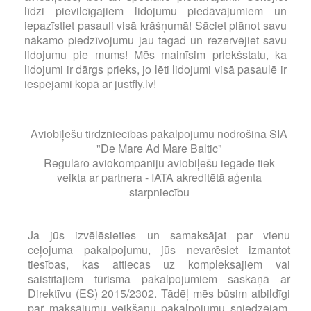
līdzi pievilcīgajiem lidojumu piedāvājumiem un
iepazīstiet pasauli visā krāšņumā! Sāciet plānot savu
nākamo piedzīvojumu jau tagad un rezervējiet savu
lidojumu pie mums! Mēs mainīsim priekšstatu, ka
lidojumi ir dārgs prieks, jo lēti lidojumi visā pasaulē ir
iespējami kopā ar justfly.lv!
Aviobiļešu tirdzniecības pakalpojumu nodrošina SIA
"De Mare Ad Mare Baltic"
Regulāro aviokompāniju aviobiļešu iegāde tiek
veikta ar partnera - IATA akreditētā aģenta
starpniecību
Ja jūs izvēlēsieties un samaksājat par vienu
ceļojuma pakalpojumu, jūs nevarēsiet izmantot
tiesības, kas attiecas uz kompleksajiem vai
saistītajiem tūrisma pakalpojumiem saskaņā ar
Direktīvu (ES) 2015/2302. Tādēļ mēs būsim atbildīgi
par maksājumu veikšanu pakalpojumu sniedzējam,