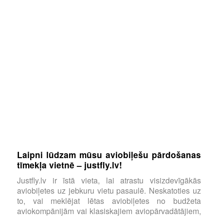
Laipni lūdzam mūsu aviobiļešu pārdošanas
tīmekļa vietnē – justfly.lv!
Justfly.lv ir īstā vieta, lai atrastu visizdevīgākās
aviobiļetes uz jebkuru vietu pasaulē. Neskatoties uz
to, vai meklējat lētas aviobiļetes no budžeta
aviokompānijām vai klasiskajiem aviopārvadātājiem,