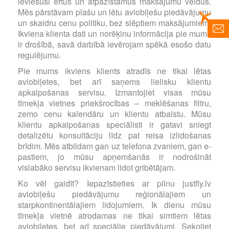
ieviesuši ērtus un atpazīstamus maksājumu veidus.
Mēs pārstāvam plašu un lētu aviobiļešu piedāvājumu
un skaidru cenu politiku, bez slēptiem maksājumiem.
Ikviena klienta dati un norēķinu informācija pie mums
ir drošībā, savā darbībā ievērojam spēkā esošo datu
regulējumu.
Pie mums ikviens klients atradīs ne tikai lētas
aviobiļetes, bet arī saņems lielisku klientu
apkalpošanas servisu. Izmantojiet visas mūsu
tīmekļa vietnes priekšrocības – meklēšanas filtru,
zemo cenu kalendāru un klientu atbalstu. Mūsu
klientu apkalpošanas speciālisti ir gatavi sniegt
detalizētu konsultāciju līdz pat reisa izlidošanas
brīdim. Mēs atbildam gan uz telefona zvaniem, gan e-
pastiem, jo mūsu apņemšanās ir nodrošināt
vislabāko servisu ikvienam lidot gribētājam.
Ko vēl gaidīt? Iepazīstieties ar pilnu justfly.lv
aviobiļešu piedāvājumu reģionālajiem un
starpkontinentālajiem lidojumiem. Ik dienu mūsu
tīmekļa vietnē atrodamas ne tikai simtiem lētas
aviobiļetes, bet arī speciālie piedāvājumi. Sekojiet