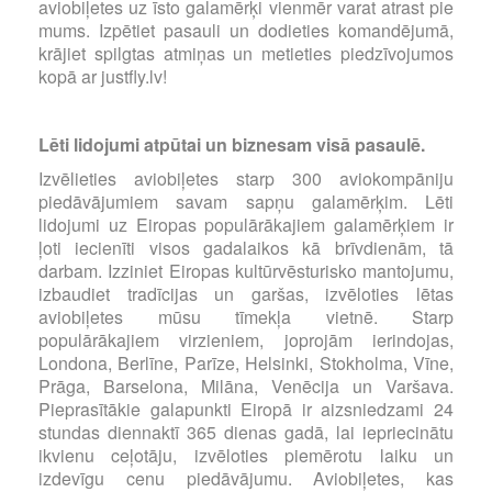
aviobiļetes uz īsto galamērķi vienmēr varat atrast pie
mums. Izpētiet pasauli un dodieties komandējumā,
krājiet spilgtas atmiņas un metieties piedzīvojumos
kopā ar justfly.lv!
Lēti lidojumi atpūtai un biznesam visā pasaulē.
Izvēlieties aviobiļetes starp 300 aviokompāniju
piedāvājumiem savam sapņu galamērķim. Lēti
lidojumi uz Eiropas populārākajiem galamērķiem ir
ļoti iecienīti visos gadalaikos kā brīvdienām, tā
darbam. Izziniet Eiropas kultūrvēsturisko mantojumu,
izbaudiet tradīcijas un garšas, izvēloties lētas
aviobiļetes mūsu tīmekļa vietnē. Starp
populārākajiem virzieniem, joprojām ierindojas,
Londona, Berlīne, Parīze, Helsinki, Stokholma, Vīne,
Prāga, Barselona, Milāna, Venēcija un Varšava.
Pieprasītākie galapunkti Eiropā ir aizsniedzami 24
stundas diennaktī 365 dienas gadā, lai iepriecinātu
ikvienu ceļotāju, izvēloties piemērotu laiku un
izdevīgu cenu piedāvājumu. Aviobiļetes, kas