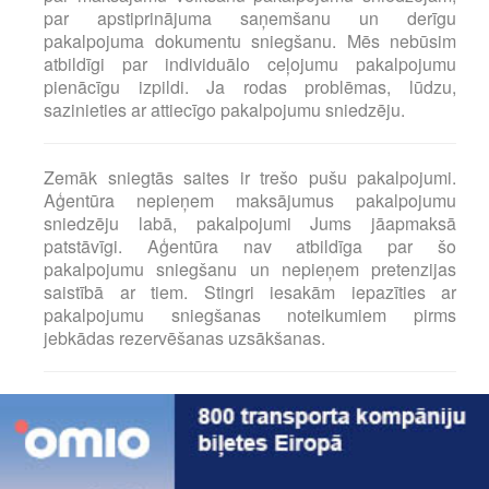
par apstiprinājuma saņemšanu un derīgu
pakalpojuma dokumentu sniegšanu. Mēs nebūsim
atbildīgi par individuālo ceļojumu pakalpojumu
pienācīgu izpildi. Ja rodas problēmas, lūdzu,
sazinieties ar attiecīgo pakalpojumu sniedzēju.
Zemāk sniegtās saites ir trešo pušu pakalpojumi.
Aģentūra nepieņem maksājumus pakalpojumu
sniedzēju labā, pakalpojumi Jums jāapmaksā
patstāvīgi. Aģentūra nav atbildīga par šo
pakalpojumu sniegšanu un nepieņem pretenzijas
saistībā ar tiem. Stingri iesakām iepazīties ar
pakalpojumu sniegšanas noteikumiem pirms
jebkādas rezervēšanas uzsākšanas.