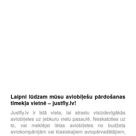
Laipni lūdzam mūsu aviobiļešu pārdošanas
tīmekļa vietnē – justfly.lv!
Justfly.lv ir īstā vieta, lai atrastu visizdevīgākās
aviobiļetes uz jebkuru vietu pasaulē. Neskatoties uz
to, vai meklējat lētas aviobiļetes no budžeta
aviokompānijām vai klasiskajiem aviopārvadātājiem,