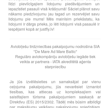
līdzi pievilcīgajiem lidojumu piedāvājumiem un
iepazīstiet pasauli visā krāšņumā! Sāciet plānot savu
nākamo piedzīvojumu jau tagad un rezervējiet savu
lidojumu pie mums! Mēs mainīsim priekšstatu, ka
lidojumi ir dārgs prieks, jo lēti lidojumi visā pasaulē ir
iespējami kopā ar justfly.lv!
Aviobiļešu tirdzniecības pakalpojumu nodrošina SIA
"De Mare Ad Mare Baltic"
Regulāro aviokompāniju aviobiļešu iegāde tiek
veikta ar partnera - IATA akreditētā aģenta
starpniecību
Ja jūs izvēlēsieties un samaksājat par vienu
ceļojuma pakalpojumu, jūs nevarēsiet izmantot
tiesības, kas attiecas uz kompleksajiem vai
saistītajiem tūrisma pakalpojumiem saskaņā ar
Direktīvu (ES) 2015/2302. Tādēļ mēs būsim atbildīgi
par maksājumu veikšanu pakalpojumu sniedzējam,