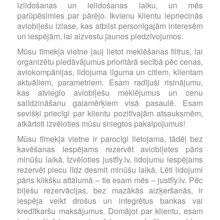
izlidošanas un ielidošanas laiku, un mēs
parūpēsimies par pārējo. Ikvienu klientu iepriecinās
aviobiļešu izlase, kas atbilst personīgajām interesēm
un iespējām, lai aizvestu jaunos piedzīvojumos.
Mūsu tīmekļa vietne ļauj lietot meklēšanas filtrus, lai
organizētu piedāvājumus prioritārā secībā pēc cenas,
aviokompānijas, lidojuma ilguma un citiem, klientam
aktuāliem, parametriem. Esam radījuši risinājumu,
kas atvieglo aviobiļešu meklējumus un cenu
salīdzināšanu galamērķiem visā pasaulē. Esam
sevišķi priecīgi par klientu pozitīvajām atsauksmēm,
atkārtoti izvēloties mūsu sniegtos pakalpojumus!
Mūsu tīmekļa vietne ir parocīgi lietojama, tādēļ bez
kavēšanas iespējams rezervēt aviobiļetes pāris
minūšu laikā. Izvēloties justfly.lv, lidojumu iespējams
rezervēt piecu līdz desmit minūšu laikā. Lēti lidojumi
pāris klikšķu attālumā – tie esam mēs – justfly.lv. Pēc
biļešu rezervācijas, bez mazākās aizķeršanās, ir
iespēja veikt drošus un integrētus bankas vai
kredītkaršu maksājumus. Domājot par klientu, esam