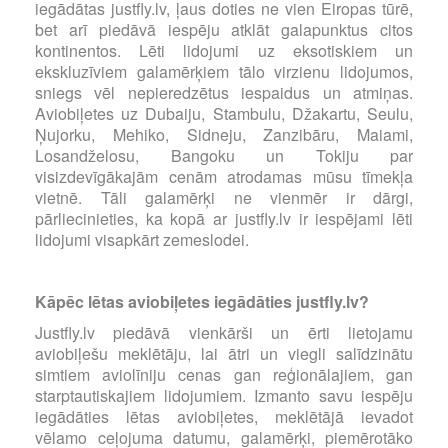
iegādātas justfly.lv, ļaus doties ne vien Eiropas tūrē,
bet arī piedāvā iespēju atklāt galapunktus citos
kontinentos. Lēti lidojumi uz eksotiskiem un
ekskluzīviem galamērķiem tālo virzienu lidojumos,
sniegs vēl nepieredzētus iespaidus un atmiņas.
Aviobiļetes uz Dubaiju, Stambulu, Džakartu, Seulu,
Ņujorku, Mehiko, Sidneju, Zanzibāru, Maiami,
Losandželosu, Bangoku un Tokiju par
visizdevīgākajām cenām atrodamas mūsu tīmekļa
vietnē. Tāli galamērķi ne vienmēr ir dārgi,
pārliecinieties, ka kopā ar justfly.lv ir iespējami lēti
lidojumi visapkārt zemeslodei.
Kāpēc lētas aviobiļetes iegādāties justfly.lv?
Justfly.lv piedāvā vienkārši un ērti lietojamu
aviobiļešu meklētāju, lai ātri un viegli salīdzinātu
simtiem aviolīniju cenas gan reģionālajiem, gan
starptautiskajiem lidojumiem. Izmanto savu iespēju
iegādāties lētas aviobiļetes, meklētājā ievadot
vēlamo ceļojuma datumu, galamērķi, piemērotāko