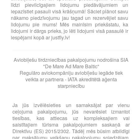
līdzi pievilcīgajiem lidojumu piedāvājumiem un
iepazīstiet pasauli visā krāšņumā! Sāciet plānot savu
nākamo piedzīvojumu jau tagad un rezervējiet savu
lidojumu pie mums! Mēs mainīsim priekšstatu, ka
lidojumi ir dārgs prieks, jo lēti lidojumi visā pasaulē ir
iespējami kopā ar justfly.lv!
Aviobiļešu tirdzniecības pakalpojumu nodrošina SIA
"De Mare Ad Mare Baltic"
Regulāro aviokompāniju aviobiļešu iegāde tiek
veikta ar partnera - IATA akreditētā aģenta
starpniecību
Ja jūs izvēlēsieties un samaksājat par vienu
ceļojuma pakalpojumu, jūs nevarēsiet izmantot
tiesības, kas attiecas uz kompleksajiem vai
saistītajiem tūrisma pakalpojumiem saskaņā ar
Direktīvu (ES) 2015/2302. Tādēļ mēs būsim atbildīgi
par maksājumu veikšanu pakalpojumu sniedzējam,