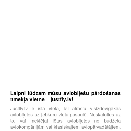
Laipni lūdzam mūsu aviobiļešu pārdošanas
tīmekļa vietnē – justfly.lv!
Justfly.lv ir īstā vieta, lai atrastu visizdevīgākās
aviobiļetes uz jebkuru vietu pasaulē. Neskatoties uz
to, vai meklējat lētas aviobiļetes no budžeta
aviokompānijām vai klasiskajiem aviopārvadātājiem,