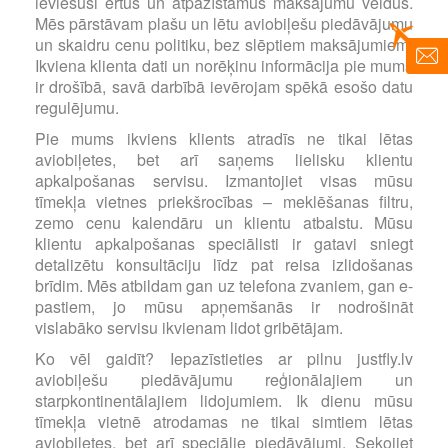
ieviesuši ērtus un atpazīstamus maksājumu veidus.
Mēs pārstāvam plašu un lētu aviobiļešu piedāvājumu
un skaidru cenu politiku, bez slēptiem maksājumiem.
Ikviena klienta dati un norēķinu informācija pie mums
ir drošībā, savā darbībā ievērojam spēkā esošo datu
regulējumu.
Pie mums ikviens klients atradīs ne tikai lētas
aviobiļetes, bet arī saņems lielisku klientu
apkalpošanas servisu. Izmantojiet visas mūsu
tīmekļa vietnes priekšrocības – meklēšanas filtru,
zemo cenu kalendāru un klientu atbalstu. Mūsu
klientu apkalpošanas speciālisti ir gatavi sniegt
detalizētu konsultāciju līdz pat reisa izlidošanas
brīdim. Mēs atbildam gan uz telefona zvaniem, gan e-
pastiem, jo mūsu apņemšanās ir nodrošināt
vislabāko servisu ikvienam lidot gribētājam.
Ko vēl gaidīt? Iepazīstieties ar pilnu justfly.lv
aviobiļešu piedāvājumu reģionālajiem un
starpkontinentālajiem lidojumiem. Ik dienu mūsu
tīmekļa vietnē atrodamas ne tikai simtiem lētas
aviobiļetes, bet arī speciālie piedāvājumi. Sekojiet