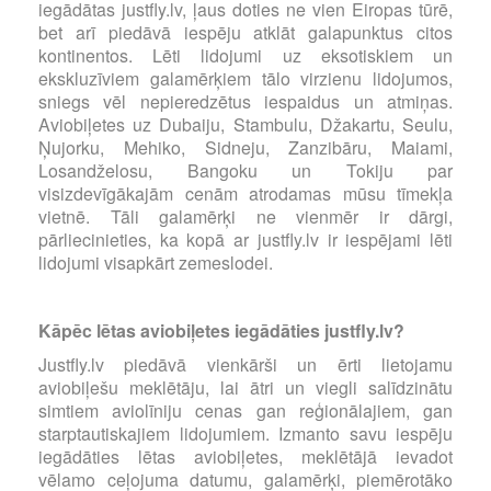
iegādātas justfly.lv, ļaus doties ne vien Eiropas tūrē,
bet arī piedāvā iespēju atklāt galapunktus citos
kontinentos. Lēti lidojumi uz eksotiskiem un
ekskluzīviem galamērķiem tālo virzienu lidojumos,
sniegs vēl nepieredzētus iespaidus un atmiņas.
Aviobiļetes uz Dubaiju, Stambulu, Džakartu, Seulu,
Ņujorku, Mehiko, Sidneju, Zanzibāru, Maiami,
Losandželosu, Bangoku un Tokiju par
visizdevīgākajām cenām atrodamas mūsu tīmekļa
vietnē. Tāli galamērķi ne vienmēr ir dārgi,
pārliecinieties, ka kopā ar justfly.lv ir iespējami lēti
lidojumi visapkārt zemeslodei.
Kāpēc lētas aviobiļetes iegādāties justfly.lv?
Justfly.lv piedāvā vienkārši un ērti lietojamu
aviobiļešu meklētāju, lai ātri un viegli salīdzinātu
simtiem aviolīniju cenas gan reģionālajiem, gan
starptautiskajiem lidojumiem. Izmanto savu iespēju
iegādāties lētas aviobiļetes, meklētājā ievadot
vēlamo ceļojuma datumu, galamērķi, piemērotāko