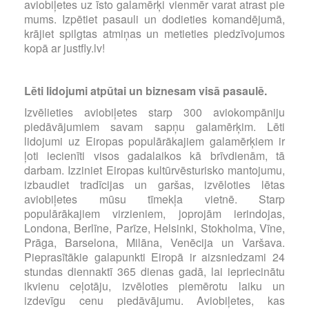
aviobiļetes uz īsto galamērķi vienmēr varat atrast pie
mums. Izpētiet pasauli un dodieties komandējumā,
krājiet spilgtas atmiņas un metieties piedzīvojumos
kopā ar justfly.lv!
Lēti lidojumi atpūtai un biznesam visā pasaulē.
Izvēlieties aviobiļetes starp 300 aviokompāniju
piedāvājumiem savam sapņu galamērķim. Lēti
lidojumi uz Eiropas populārākajiem galamērķiem ir
ļoti iecienīti visos gadalaikos kā brīvdienām, tā
darbam. Izziniet Eiropas kultūrvēsturisko mantojumu,
izbaudiet tradīcijas un garšas, izvēloties lētas
aviobiļetes mūsu tīmekļa vietnē. Starp
populārākajiem virzieniem, joprojām ierindojas,
Londona, Berlīne, Parīze, Helsinki, Stokholma, Vīne,
Prāga, Barselona, Milāna, Venēcija un Varšava.
Pieprasītākie galapunkti Eiropā ir aizsniedzami 24
stundas diennaktī 365 dienas gadā, lai iepriecinātu
ikvienu ceļotāju, izvēloties piemērotu laiku un
izdevīgu cenu piedāvājumu. Aviobiļetes, kas