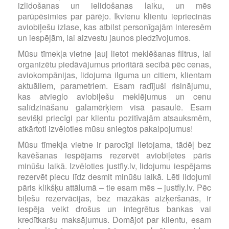
izlidošanas un ielidošanas laiku, un mēs
parūpēsimies par pārējo. Ikvienu klientu iepriecinās
aviobiļešu izlase, kas atbilst personīgajām interesēm
un iespējām, lai aizvestu jaunos piedzīvojumos.
Mūsu tīmekļa vietne ļauj lietot meklēšanas filtrus, lai
organizētu piedāvājumus prioritārā secībā pēc cenas,
aviokompānijas, lidojuma ilguma un citiem, klientam
aktuāliem, parametriem. Esam radījuši risinājumu,
kas atvieglo aviobiļešu meklējumus un cenu
salīdzināšanu galamērķiem visā pasaulē. Esam
sevišķi priecīgi par klientu pozitīvajām atsauksmēm,
atkārtoti izvēloties mūsu sniegtos pakalpojumus!
Mūsu tīmekļa vietne ir parocīgi lietojama, tādēļ bez
kavēšanas iespējams rezervēt aviobiļetes pāris
minūšu laikā. Izvēloties justfly.lv, lidojumu iespējams
rezervēt piecu līdz desmit minūšu laikā. Lēti lidojumi
pāris klikšķu attālumā – tie esam mēs – justfly.lv. Pēc
biļešu rezervācijas, bez mazākās aizķeršanās, ir
iespēja veikt drošus un integrētus bankas vai
kredītkaršu maksājumus. Domājot par klientu, esam