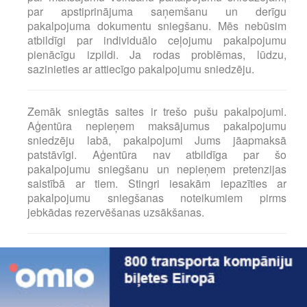
par apstiprinājuma saņemšanu un derīgu
pakalpojuma dokumentu sniegšanu. Mēs nebūsim
atbildīgi par individuālo ceļojumu pakalpojumu
pienācīgu izpildi. Ja rodas problēmas, lūdzu,
sazinieties ar attiecīgo pakalpojumu sniedzēju.
Zemāk sniegtās saites ir trešo pušu pakalpojumi.
Aģentūra nepieņem maksājumus pakalpojumu
sniedzēju labā, pakalpojumi Jums jāapmaksā
patstāvīgi. Aģentūra nav atbildīga par šo
pakalpojumu sniegšanu un nepieņem pretenzijas
saistībā ar tiem. Stingri iesakām iepazīties ar
pakalpojumu sniegšanas noteikumiem pirms
jebkādas rezervēšanas uzsākšanas.