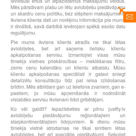
ieviesuši ērtus un atpazīstamus maksājumu veidus.
Mēs pārstāvam plašu un lētu aviobiļešu piedāvājumu
un skaidru cenu politiku, bez slēptiem maksājumiem.
Ikviena klienta dati un norēķinu informācija pie mums
ir drošībā, savā darbībā ievērojam spēkā esošo datu
regulējumu.
Pie mums ikviens klients atradīs ne tikai lētas
aviobiļetes, bet arī saņems lielisku klientu
apkalpošanas servisu. Izmantojiet visas mūsu
tīmekļa vietnes priekšrocības – meklēšanas filtru,
zemo cenu kalendāru un klientu atbalstu. Mūsu
klientu apkalpošanas speciālisti ir gatavi sniegt
detalizētu konsultāciju līdz pat reisa izlidošanas
brīdim. Mēs atbildam gan uz telefona zvaniem, gan e-
pastiem, jo mūsu apņemšanās ir nodrošināt
vislabāko servisu ikvienam lidot gribētājam.
Ko vēl gaidīt? Iepazīstieties ar pilnu justfly.lv
aviobiļešu piedāvājumu reģionālajiem un
starpkontinentālajiem lidojumiem. Ik dienu mūsu
tīmekļa vietnē atrodamas ne tikai simtiem lētas
aviobiļetes, bet arī speciālie piedāvājumi. Sekojiet