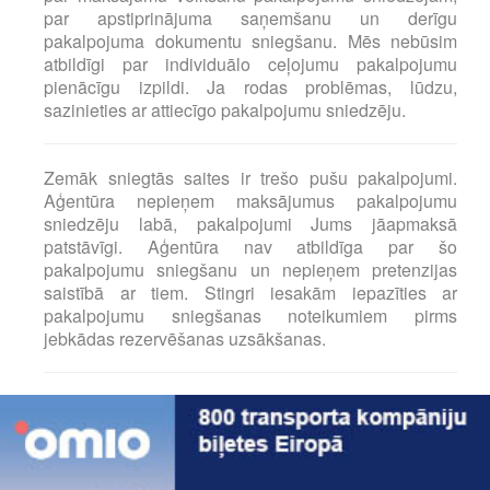
par apstiprinājuma saņemšanu un derīgu
pakalpojuma dokumentu sniegšanu. Mēs nebūsim
atbildīgi par individuālo ceļojumu pakalpojumu
pienācīgu izpildi. Ja rodas problēmas, lūdzu,
sazinieties ar attiecīgo pakalpojumu sniedzēju.
Zemāk sniegtās saites ir trešo pušu pakalpojumi.
Aģentūra nepieņem maksājumus pakalpojumu
sniedzēju labā, pakalpojumi Jums jāapmaksā
patstāvīgi. Aģentūra nav atbildīga par šo
pakalpojumu sniegšanu un nepieņem pretenzijas
saistībā ar tiem. Stingri iesakām iepazīties ar
pakalpojumu sniegšanas noteikumiem pirms
jebkādas rezervēšanas uzsākšanas.