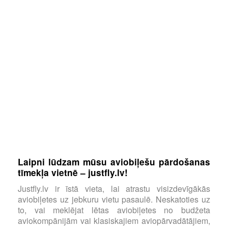
Laipni lūdzam mūsu aviobiļešu pārdošanas
tīmekļa vietnē – justfly.lv!
Justfly.lv ir īstā vieta, lai atrastu visizdevīgākās
aviobiļetes uz jebkuru vietu pasaulē. Neskatoties uz
to, vai meklējat lētas aviobiļetes no budžeta
aviokompānijām vai klasiskajiem aviopārvadātājiem,