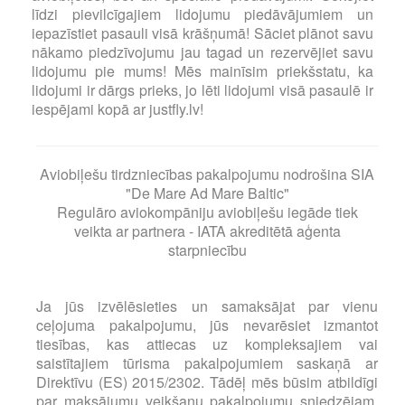
līdzi pievilcīgajiem lidojumu piedāvājumiem un
iepazīstiet pasauli visā krāšņumā! Sāciet plānot savu
nākamo piedzīvojumu jau tagad un rezervējiet savu
lidojumu pie mums! Mēs mainīsim priekšstatu, ka
lidojumi ir dārgs prieks, jo lēti lidojumi visā pasaulē ir
iespējami kopā ar justfly.lv!
Aviobiļešu tirdzniecības pakalpojumu nodrošina SIA
"De Mare Ad Mare Baltic"
Regulāro aviokompāniju aviobiļešu iegāde tiek
veikta ar partnera - IATA akreditētā aģenta
starpniecību
Ja jūs izvēlēsieties un samaksājat par vienu
ceļojuma pakalpojumu, jūs nevarēsiet izmantot
tiesības, kas attiecas uz kompleksajiem vai
saistītajiem tūrisma pakalpojumiem saskaņā ar
Direktīvu (ES) 2015/2302. Tādēļ mēs būsim atbildīgi
par maksājumu veikšanu pakalpojumu sniedzējam,