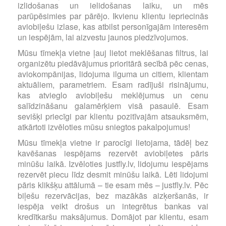
izlidošanas un ielidošanas laiku, un mēs
parūpēsimies par pārējo. Ikvienu klientu iepriecinās
aviobiļešu izlase, kas atbilst personīgajām interesēm
un iespējām, lai aizvestu jaunos piedzīvojumos.
Mūsu tīmekļa vietne ļauj lietot meklēšanas filtrus, lai
organizētu piedāvājumus prioritārā secībā pēc cenas,
aviokompānijas, lidojuma ilguma un citiem, klientam
aktuāliem, parametriem. Esam radījuši risinājumu,
kas atvieglo aviobiļešu meklējumus un cenu
salīdzināšanu galamērķiem visā pasaulē. Esam
sevišķi priecīgi par klientu pozitīvajām atsauksmēm,
atkārtoti izvēloties mūsu sniegtos pakalpojumus!
Mūsu tīmekļa vietne ir parocīgi lietojama, tādēļ bez
kavēšanas iespējams rezervēt aviobiļetes pāris
minūšu laikā. Izvēloties justfly.lv, lidojumu iespējams
rezervēt piecu līdz desmit minūšu laikā. Lēti lidojumi
pāris klikšķu attālumā – tie esam mēs – justfly.lv. Pēc
biļešu rezervācijas, bez mazākās aizķeršanās, ir
iespēja veikt drošus un integrētus bankas vai
kredītkaršu maksājumus. Domājot par klientu, esam