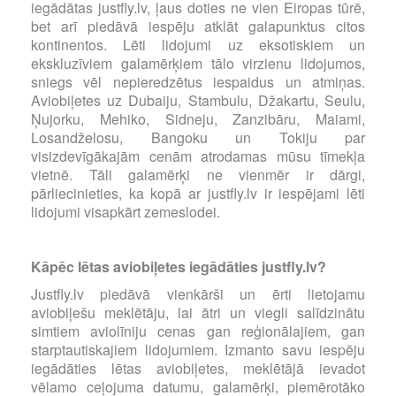
iegādātas justfly.lv, ļaus doties ne vien Eiropas tūrē,
bet arī piedāvā iespēju atklāt galapunktus citos
kontinentos. Lēti lidojumi uz eksotiskiem un
ekskluzīviem galamērķiem tālo virzienu lidojumos,
sniegs vēl nepieredzētus iespaidus un atmiņas.
Aviobiļetes uz Dubaiju, Stambulu, Džakartu, Seulu,
Ņujorku, Mehiko, Sidneju, Zanzibāru, Maiami,
Losandželosu, Bangoku un Tokiju par
visizdevīgākajām cenām atrodamas mūsu tīmekļa
vietnē. Tāli galamērķi ne vienmēr ir dārgi,
pārliecinieties, ka kopā ar justfly.lv ir iespējami lēti
lidojumi visapkārt zemeslodei.
Kāpēc lētas aviobiļetes iegādāties justfly.lv?
Justfly.lv piedāvā vienkārši un ērti lietojamu
aviobiļešu meklētāju, lai ātri un viegli salīdzinātu
simtiem aviolīniju cenas gan reģionālajiem, gan
starptautiskajiem lidojumiem. Izmanto savu iespēju
iegādāties lētas aviobiļetes, meklētājā ievadot
vēlamo ceļojuma datumu, galamērķi, piemērotāko