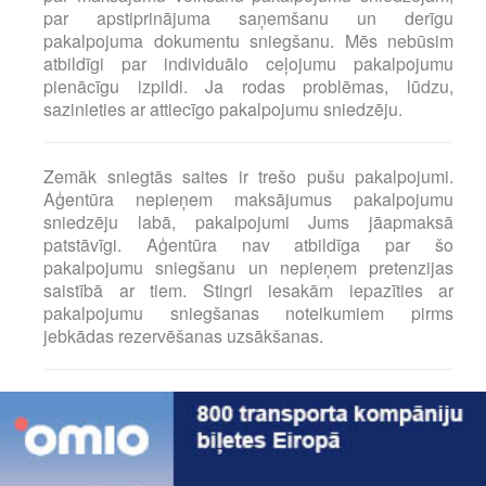
par apstiprinājuma saņemšanu un derīgu
pakalpojuma dokumentu sniegšanu. Mēs nebūsim
atbildīgi par individuālo ceļojumu pakalpojumu
pienācīgu izpildi. Ja rodas problēmas, lūdzu,
sazinieties ar attiecīgo pakalpojumu sniedzēju.
Zemāk sniegtās saites ir trešo pušu pakalpojumi.
Aģentūra nepieņem maksājumus pakalpojumu
sniedzēju labā, pakalpojumi Jums jāapmaksā
patstāvīgi. Aģentūra nav atbildīga par šo
pakalpojumu sniegšanu un nepieņem pretenzijas
saistībā ar tiem. Stingri iesakām iepazīties ar
pakalpojumu sniegšanas noteikumiem pirms
jebkādas rezervēšanas uzsākšanas.