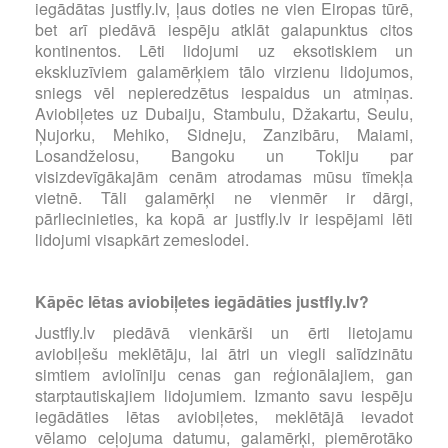
iegādātas justfly.lv, ļaus doties ne vien Eiropas tūrē,
bet arī piedāvā iespēju atklāt galapunktus citos
kontinentos. Lēti lidojumi uz eksotiskiem un
ekskluzīviem galamērķiem tālo virzienu lidojumos,
sniegs vēl nepieredzētus iespaidus un atmiņas.
Aviobiļetes uz Dubaiju, Stambulu, Džakartu, Seulu,
Ņujorku, Mehiko, Sidneju, Zanzibāru, Maiami,
Losandželosu, Bangoku un Tokiju par
visizdevīgākajām cenām atrodamas mūsu tīmekļa
vietnē. Tāli galamērķi ne vienmēr ir dārgi,
pārliecinieties, ka kopā ar justfly.lv ir iespējami lēti
lidojumi visapkārt zemeslodei.
Kāpēc lētas aviobiļetes iegādāties justfly.lv?
Justfly.lv piedāvā vienkārši un ērti lietojamu
aviobiļešu meklētāju, lai ātri un viegli salīdzinātu
simtiem aviolīniju cenas gan reģionālajiem, gan
starptautiskajiem lidojumiem. Izmanto savu iespēju
iegādāties lētas aviobiļetes, meklētājā ievadot
vēlamo ceļojuma datumu, galamērķi, piemērotāko