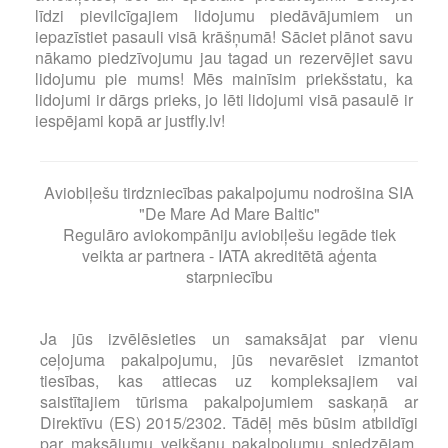
līdzi pievilcīgajiem lidojumu piedāvājumiem un
iepazīstiet pasauli visā krāšņumā! Sāciet plānot savu
nākamo piedzīvojumu jau tagad un rezervējiet savu
lidojumu pie mums! Mēs mainīsim priekšstatu, ka
lidojumi ir dārgs prieks, jo lēti lidojumi visā pasaulē ir
iespējami kopā ar justfly.lv!
Aviobiļešu tirdzniecības pakalpojumu nodrošina SIA
"De Mare Ad Mare Baltic"
Regulāro aviokompāniju aviobiļešu iegāde tiek
veikta ar partnera - IATA akreditētā aģenta
starpniecību
Ja jūs izvēlēsieties un samaksājat par vienu
ceļojuma pakalpojumu, jūs nevarēsiet izmantot
tiesības, kas attiecas uz kompleksajiem vai
saistītajiem tūrisma pakalpojumiem saskaņā ar
Direktīvu (ES) 2015/2302. Tādēļ mēs būsim atbildīgi
par maksājumu veikšanu pakalpojumu sniedzējam,