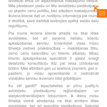
ieviesuši ērtus un atpazīstamus maksājumu veidus.
Mēs pārstāvam plašu un lētu aviobiļešu piedāvājumu
un skaidru cenu politiku, bez slēptiem maksājumiem.
Ikviena klienta dati un norēķinu informācija pie mums
ir drošībā, savā darbībā ievērojam spēkā esošo datu
regulējumu.
Pie mums ikviens klients atradīs ne tikai lētas
aviobiļetes, bet arī saņems lielisku klientu
apkalpošanas servisu. Izmantojiet visas mūsu
tīmekļa vietnes priekšrocības – meklēšanas filtru,
zemo cenu kalendāru un klientu atbalstu. Mūsu
klientu apkalpošanas speciālisti ir gatavi sniegt
detalizētu konsultāciju līdz pat reisa izlidošanas
brīdim. Mēs atbildam gan uz telefona zvaniem, gan e-
pastiem, jo mūsu apņemšanās ir nodrošināt
vislabāko servisu ikvienam lidot gribētājam.
Ko vēl gaidīt? Iepazīstieties ar pilnu justfly.lv
aviobiļešu piedāvājumu reģionālajiem un
starpkontinentālajiem lidojumiem. Ik dienu mūsu
tīmekļa vietnē atrodamas ne tikai simtiem lētas
aviobiļetes, bet arī speciālie piedāvājumi. Sekojiet