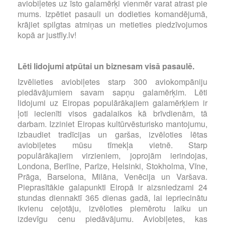
aviobiļetes uz īsto galamērķi vienmēr varat atrast pie
mums. Izpētiet pasauli un dodieties komandējumā,
krājiet spilgtas atmiņas un metieties piedzīvojumos
kopā ar justfly.lv!
Lēti lidojumi atpūtai un biznesam visā pasaulē.
Izvēlieties aviobiļetes starp 300 aviokompāniju
piedāvājumiem savam sapņu galamērķim. Lēti
lidojumi uz Eiropas populārākajiem galamērķiem ir
ļoti iecienīti visos gadalaikos kā brīvdienām, tā
darbam. Izziniet Eiropas kultūrvēsturisko mantojumu,
izbaudiet tradīcijas un garšas, izvēloties lētas
aviobiļetes mūsu tīmekļa vietnē. Starp
populārākajiem virzieniem, joprojām ierindojas,
Londona, Berlīne, Parīze, Helsinki, Stokholma, Vīne,
Prāga, Barselona, Milāna, Venēcija un Varšava.
Pieprasītākie galapunkti Eiropā ir aizsniedzami 24
stundas diennaktī 365 dienas gadā, lai iepriecinātu
ikvienu ceļotāju, izvēloties piemērotu laiku un
izdevīgu cenu piedāvājumu. Aviobiļetes, kas