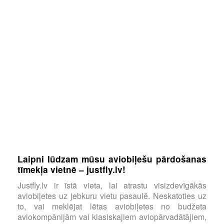
Laipni lūdzam mūsu aviobiļešu pārdošanas
tīmekļa vietnē – justfly.lv!
Justfly.lv ir īstā vieta, lai atrastu visizdevīgākās
aviobiļetes uz jebkuru vietu pasaulē. Neskatoties uz
to, vai meklējat lētas aviobiļetes no budžeta
aviokompānijām vai klasiskajiem aviopārvadātājiem,