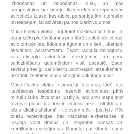
izlidošanas un ielidošanas laiku, un mēs
parūpēsimies par pārējo. Ikvienu klientu iepriecinās
aviobiļešu izlase, kas atbilst personīgajām interesēm
un iespējām, lai aizvestu jaunos piedzīvojumos.
Mūsu tīmekļa vietne ļauj lietot meklēšanas filtrus, lai
organizētu piedāvājumus prioritārā secībā pēc cenas,
aviokompānijas, lidojuma ilguma un citiem, klientam
aktuāliem, parametriem. Esam radījuši risinājumu,
kas atvieglo aviobiļešu meklējumus un cenu
salīdzināšanu galamērķiem visā pasaulē. Esam
sevišķi priecīgi par klientu pozitīvajām atsauksmēm,
atkārtoti izvēloties mūsu sniegtos pakalpojumus!
Mūsu tīmekļa vietne ir parocīgi lietojama, tādēļ bez
kavēšanas iespējams rezervēt aviobiļetes pāris
minūšu laikā. Izvēloties justfly.lv, lidojumu iespējams
rezervēt piecu līdz desmit minūšu laikā. Lēti lidojumi
pāris klikšķu attālumā – tie esam mēs – justfly.lv. Pēc
biļešu rezervācijas, bez mazākās aizķeršanās, ir
iespēja veikt drošus un integrētus bankas vai
kredītkaršu maksājumus. Domājot par klientu, esam