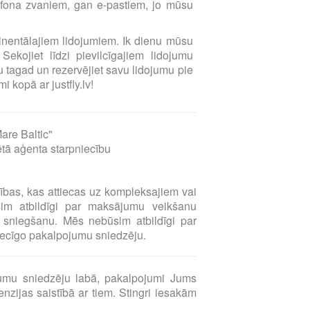
elefona zvaniem, gan e-pastiem, jo mūsu
ntinentālajiem lidojumiem. Ik dienu mūsu
Sekojiet līdzi pievilcīgajiem lidojumu
 tagad un rezervējiet savu lidojumu pie
i kopā ar justfly.lv!
are Baltic"
ētā aģenta starpniecību
sības, kas attiecas uz kompleksajiem vai
sim atbildīgi par maksājumu veikšanu
sniegšanu. Mēs nebūsim atbildīgi par
tiecīgo pakalpojumu sniedzēju.
umu sniedzēju labā, pakalpojumi Jums
zijas saistībā ar tiem. Stingri iesakām