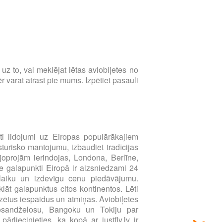
s uz to, vai meklējat lētas aviobiļetes no
 varat atrast pie mums. Izpētiet pasauli
i lidojumi uz Eiropas populārākajiem
sturisko mantojumu, izbaudiet tradīcijas
joprojām ierindojas, Londona, Berlīne,
e galapunkti Eiropā ir aizsniedzami 24
u laiku un izdevīgu cenu piedāvājumu.
klāt galapunktus citos kontinentos. Lēti
zētus iespaidus un atmiņas. Aviobiļetes
Losandželosu, Bangoku un Tokiju par
liecinieties, ka kopā ar justfly.lv ir