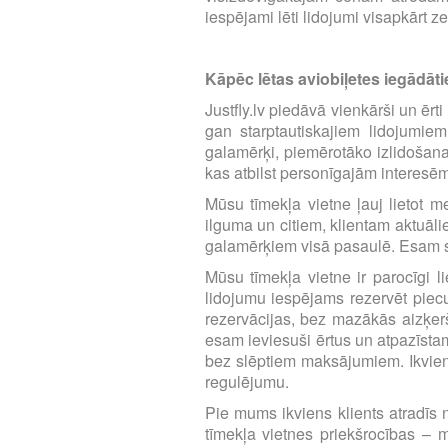
iespējami lēti lidojumi visapkārt z
Kāpēc lētas aviobiļetes iegādātie
Justfly.lv piedāvā vienkārši un ērt
gan starptautiskajiem lidojumie
galamērķi, piemērotāko izlidošana
kas atbilst personīgajām interesē
Mūsu tīmekļa vietne ļauj lietot m
ilguma un citiem, klientam aktuāl
galamērķiem visā pasaulē. Esam se
Mūsu tīmekļa vietne ir parocīgi li
lidojumu iespējams rezervēt piecu 
rezervācijas, bez mazākās aizķerš
esam ieviesuši ērtus un atpazīst
bez slēptiem maksājumiem. Ikvien
regulējumu.
Pie mums ikviens klients atradīs n
tīmekļa vietnes priekšrocības – m