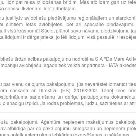
ciju līdz pat reisa izlidošanas brīdim. Mēs atbildam gan uz t
o servisu ikvienam lidot gribētājam.
ilnu justfly.lv aviobiļešu piedāvājumu reģionālajiem un starpko
i simtiem lētas aviobiļetes, bet arī speciālie piedāvājumi. 
uli visā krāšņumā! Sāciet plānot savu nākamo piedzīvojumu jau
idojumi ir dārgs prieks, jo lēti lidojumi visā pasaulē ir iespējam
biļešu tirdzniecības pakalpojumu nodrošina SIA "De Mare Ad M
pāniju aviobiļešu iegāde tiek veikta ar partnera - IATA akredit
at par vienu ceļojuma pakalpojumu, jūs nevarēsiet izmantot tie
umiem saskaņā ar Direktīvu (ES) 2015/2302. Tādēļ mēs bū
pstiprinājuma saņemšanu un derīgu pakalpojuma dokumentu 
pienācīgu izpildi. Ja rodas problēmas, lūdzu, sazinieties ar at
o pušu pakalpojumi. Aģentūra nepieņem maksājumus pakalpoj
av atbildīga par šo pakalpojumu sniegšanu un nepieņem preten
šanas noteikumiem pirms jebkādas rezervēšanas uzsākšanas.