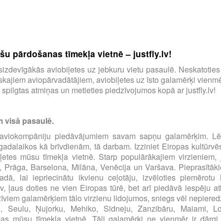
u pārdošanas tīmekļa vietnē – justfly.lv!
tu visizdevīgākās aviobiļetes uz jebkuru vietu pasaulē. Neskatotie
ajiem aviopārvadātājiem, aviobiļetes uz īsto galamērķi vienmēr
spilgtas atmiņas un metieties piedzīvojumos kopā ar justfly.lv!
m visā pasaulē.
00 aviokompāniju piedāvājumiem savam sapņu galamērķim. Lēt
s gadalaikos kā brīvdienām, tā darbam. Izziniet Eiropas kultūrvē
iļetes mūsu tīmekļa vietnē. Starp populārākajiem virzieniem, 
, Prāga, Barselona, Milāna, Venēcija un Varšava. Pieprasītāki
dā, lai iepriecinātu ikvienu ceļotāju, izvēloties piemērot
.lv, ļaus doties ne vien Eiropas tūrē, bet arī piedāvā iespēju at
zīviem galamērķiem tālo virzienu lidojumos, sniegs vēl nepiered
u, Seulu, Ņujorku, Mehiko, Sidneju, Zanzibāru, Maiami, 
 mūsu tīmekļa vietnē. Tāli galamērķi ne vienmēr ir dārgi, pār