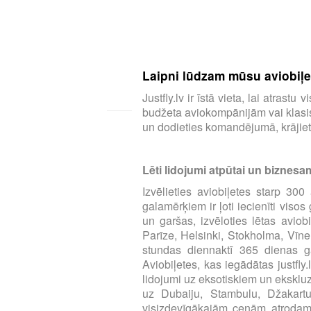
Laipni lūdzam mūsu aviobiļeš
Justfly.lv ir īstā vieta, lai atras
budžeta aviokompānijām vai klasisk
un dodieties komandējumā, krājiet 
Lēti lidojumi atpūtai un biznesa
Izvēlieties aviobiļetes starp 3
galamērķiem ir ļoti iecienīti viso
un garšas, izvēloties lētas aviob
Parīze, Helsinki, Stokholma, Vīne
stundas diennaktī 365 dienas ga
Aviobiļetes, kas iegādātas justfly
lidojumi uz eksotiskiem un eksklu
uz Dubaiju, Stambulu, Džakart
visizdevīgākajām cenām atrodamas