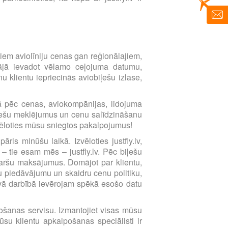
imtiem aviolīniju cenas gan reģionālajiem,
ētājā ievadot vēlamo ceļojuma datumu,
 klientu iepriecinās aviobiļešu izlase,
ībā pēc cenas, aviokompānijas, lidojuma
biļešu meklējumus un cenu salīdzināšanu
zvēloties mūsu sniegtos pakalpojumus!
ris minūšu laikā. Izvēloties justfly.lv,
 – tie esam mēs – justfly.lv. Pēc biļešu
karšu maksājumus. Domājot par klientu,
 piedāvājumu un skaidru cenu politiku,
avā darbībā ievērojam spēkā esošo datu
lpošanas servisu. Izmantojiet visas mūsu
su klientu apkalpošanas speciālisti ir