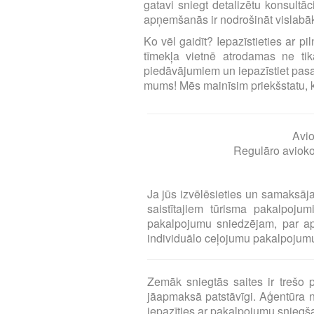
gatavi sniegt detalizētu konsultā
apņemšanās ir nodrošināt vislabāk
Ko vēl gaidīt? Iepazīstieties ar p
tīmekļa vietnē atrodamas ne tika
piedāvājumiem un iepazīstiet pasa
mums! Mēs mainīsim priekšstatu, ka l
Avio
Regulāro aviokom
Ja jūs izvēlēsieties un samaksāj
saistītajiem tūrisma pakalpoj
pakalpojumu sniedzējam, par a
individuālo ceļojumu pakalpojumu 
Zemāk sniegtās saites ir treš
jāapmaksā patstāvīgi. Aģentūra n
iepazīties ar pakalpojumu snieg