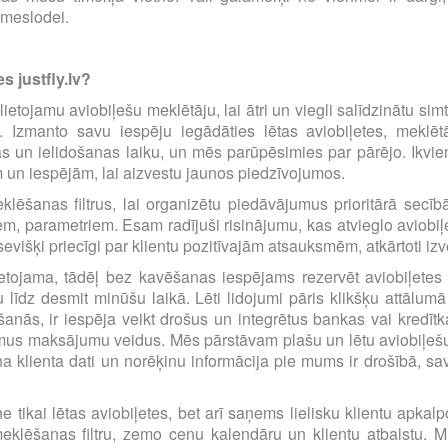
emeslodei.
s justfly.lv?
i lietojamu aviobiļešu meklētāju, lai ātri un viegli salīdzinātu s
m. Izmanto savu iespēju iegādāties lētas aviobiļetes, mekl
s un ielidošanas laiku, un mēs parūpēsimies par pārējo. Ikvienu
m un iespējām, lai aizvestu jaunos piedzīvojumos.
eklēšanas filtrus, lai organizētu piedāvājumus prioritārā sec
iem, parametriem. Esam radījuši risinājumu, kas atvieglo avio
višķi priecīgi par klientu pozitīvajām atsauksmēm, atkārtoti i
etojama, tādēļ bez kavēšanas iespējams rezervēt aviobiļetes pā
līdz desmit minūšu laikā. Lēti lidojumi pāris klikšķu attālumā
anās, ir iespēja veikt drošus un integrētus bankas vai kredīt
amus maksājumu veidus. Mēs pārstāvam plašu un lētu aviobiļešu
a klienta dati un norēķinu informācija pie mums ir drošībā, s
e tikai lētas aviobiļetes, bet arī saņems lielisku klientu apka
eklēšanas filtru, zemo cenu kalendāru un klientu atbalstu. Mū