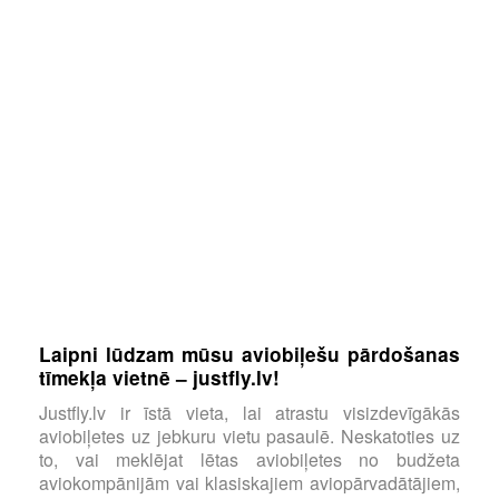
Laipni lūdzam mūsu aviobiļešu pārdošanas
tīmekļa vietnē – justfly.lv!
Justfly.lv ir īstā vieta, lai atrastu visizdevīgākās
aviobiļetes uz jebkuru vietu pasaulē. Neskatoties uz
to, vai meklējat lētas aviobiļetes no budžeta
aviokompānijām vai klasiskajiem aviopārvadātājiem,