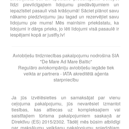
līdzi pievilcīgajiem lidojumu piedāvājumiem un
iepazīstiet pasauli visā krāšņumā! Sāciet plānot savu
nākamo piedzīvojumu jau tagad un rezervējiet savu
lidojumu pie mums! Mēs mainīsim priekšstatu, ka
lidojumi ir dārgs prieks, jo lēti lidojumi visā pasaulē ir
iespējami kopā ar justfly.lv!
Aviobiļešu tirdzniecības pakalpojumu nodrošina SIA
"De Mare Ad Mare Baltic"
Regulāro aviokompāniju aviobiļešu iegāde tiek
veikta ar partnera - IATA akreditētā aģenta
starpniecību
Ja jūs izvēlēsieties un samaksājat par vienu
ceļojuma pakalpojumu, jūs nevarēsiet izmantot
tiesības, kas attiecas uz kompleksajiem vai
saistītajiem tūrisma pakalpojumiem saskaņā ar
Direktīvu (ES) 2015/2302. Tādēļ mēs būsim atbildīgi
par maksājumu veikšanu pakalpojumu sniedzējam,