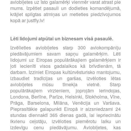
aviobiļetes uz īsto galamērķi vienmēr varat atrast pie
mums. Izpētiet pasauli un dodieties komandējumā,
krājiet spilgtas atmiņas un metieties piedzīvojumos
kopā ar justfly.lv!
Lēti lidojumi atpūtai un biznesam visā pasaulē.
Izvēlieties aviobiļetes starp 300 aviokompāniju
piedāvājumiem savam sapņu galamērķim. Lēti
lidojumi uz Eiropas populārākajiem galamērķiem ir
ļoti iecienīti visos gadalaikos kā brīvdienām, tā
darbam. Izziniet Eiropas kultūrvēsturisko mantojumu,
izbaudiet tradīcijas un garšas, izvēloties lētas
aviobiļetes mūsu tīmekļa vietnē. Starp
populārākajiem virzieniem, joprojām ierindojas,
Londona, Berlīne, Parīze, Helsinki, Stokholma, Vīne,
Prāga, Barselona, Milāna, Venēcija un Varšava.
Pieprasītākie galapunkti Eiropā ir aizsniedzami 24
stundas diennaktī 365 dienas gadā, lai iepriecinātu
ikvienu ceļotāju, izvēloties piemērotu laiku un
izdevīgu cenu piedāvājumu. Aviobiļetes, kas