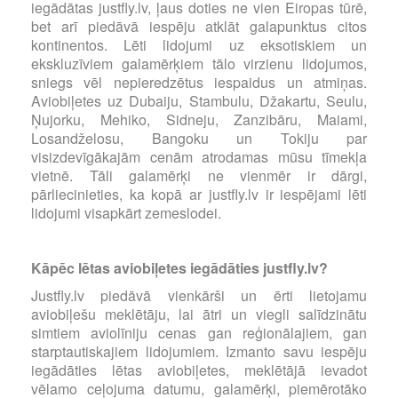
iegādātas justfly.lv, ļaus doties ne vien Eiropas tūrē,
bet arī piedāvā iespēju atklāt galapunktus citos
kontinentos. Lēti lidojumi uz eksotiskiem un
ekskluzīviem galamērķiem tālo virzienu lidojumos,
sniegs vēl nepieredzētus iespaidus un atmiņas.
Aviobiļetes uz Dubaiju, Stambulu, Džakartu, Seulu,
Ņujorku, Mehiko, Sidneju, Zanzibāru, Maiami,
Losandželosu, Bangoku un Tokiju par
visizdevīgākajām cenām atrodamas mūsu tīmekļa
vietnē. Tāli galamērķi ne vienmēr ir dārgi,
pārliecinieties, ka kopā ar justfly.lv ir iespējami lēti
lidojumi visapkārt zemeslodei.
Kāpēc lētas aviobiļetes iegādāties justfly.lv?
Justfly.lv piedāvā vienkārši un ērti lietojamu
aviobiļešu meklētāju, lai ātri un viegli salīdzinātu
simtiem aviolīniju cenas gan reģionālajiem, gan
starptautiskajiem lidojumiem. Izmanto savu iespēju
iegādāties lētas aviobiļetes, meklētājā ievadot
vēlamo ceļojuma datumu, galamērķi, piemērotāko