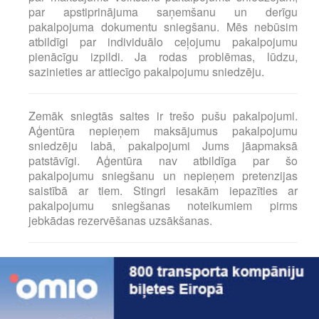
par apstiprinājuma saņemšanu un derīgu
pakalpojuma dokumentu sniegšanu. Mēs nebūsim
atbildīgi par individuālo ceļojumu pakalpojumu
pienācīgu izpildi. Ja rodas problēmas, lūdzu,
sazinieties ar attiecīgo pakalpojumu sniedzēju.
Zemāk sniegtās saites ir trešo pušu pakalpojumi.
Aģentūra nepieņem maksājumus pakalpojumu
sniedzēju labā, pakalpojumi Jums jāapmaksā
patstāvīgi. Aģentūra nav atbildīga par šo
pakalpojumu sniegšanu un nepieņem pretenzijas
saistībā ar tiem. Stingri iesakām iepazīties ar
pakalpojumu sniegšanas noteikumiem pirms
jebkādas rezervēšanas uzsākšanas.