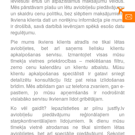
ieviesuši ērtus un atpazīstamus maksājumu veidus.
Mēs pārstāvam plašu un lētu aviobiļešu piedāvājumu
un skaidru cenu politiku, bez slēptiem maksājumiem.
Ikviena klienta dati un norēķinu informācija pie mums
ir drošībā, savā darbībā ievērojam spēkā esošo datu
regulējumu.
Pie mums ikviens klients atradīs ne tikai lētas
aviobiļetes, bet arī saņems lielisku klientu
apkalpošanas servisu. Izmantojiet visas mūsu
tīmekļa vietnes priekšrocības – meklēšanas filtru,
zemo cenu kalendāru un klientu atbalstu. Mūsu
klientu apkalpošanas speciālisti ir gatavi sniegt
detalizētu konsultāciju līdz pat reisa izlidošanas
brīdim. Mēs atbildam gan uz telefona zvaniem, gan e-
pastiem, jo mūsu apņemšanās ir nodrošināt
vislabāko servisu ikvienam lidot gribētājam.
Ko vēl gaidīt? Iepazīstieties ar pilnu justfly.lv
aviobiļešu piedāvājumu reģionālajiem un
starpkontinentālajiem lidojumiem. Ik dienu mūsu
tīmekļa vietnē atrodamas ne tikai simtiem lētas
aviobiļetes, bet arī speciālie piedāvājumi. Sekojiet