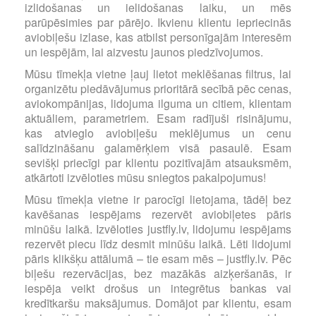
izlidošanas un ielidošanas laiku, un mēs
parūpēsimies par pārējo. Ikvienu klientu iepriecinās
aviobiļešu izlase, kas atbilst personīgajām interesēm
un iespējām, lai aizvestu jaunos piedzīvojumos.
Mūsu tīmekļa vietne ļauj lietot meklēšanas filtrus, lai
organizētu piedāvājumus prioritārā secībā pēc cenas,
aviokompānijas, lidojuma ilguma un citiem, klientam
aktuāliem, parametriem. Esam radījuši risinājumu,
kas atvieglo aviobiļešu meklējumus un cenu
salīdzināšanu galamērķiem visā pasaulē. Esam
sevišķi priecīgi par klientu pozitīvajām atsauksmēm,
atkārtoti izvēloties mūsu sniegtos pakalpojumus!
Mūsu tīmekļa vietne ir parocīgi lietojama, tādēļ bez
kavēšanas iespējams rezervēt aviobiļetes pāris
minūšu laikā. Izvēloties justfly.lv, lidojumu iespējams
rezervēt piecu līdz desmit minūšu laikā. Lēti lidojumi
pāris klikšķu attālumā – tie esam mēs – justfly.lv. Pēc
biļešu rezervācijas, bez mazākās aizķeršanās, ir
iespēja veikt drošus un integrētus bankas vai
kredītkaršu maksājumus. Domājot par klientu, esam