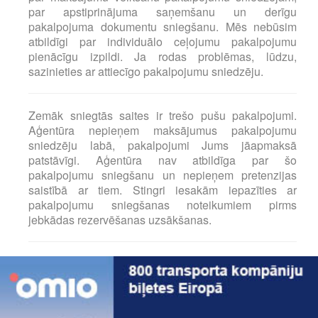
par apstiprinājuma saņemšanu un derīgu
pakalpojuma dokumentu sniegšanu. Mēs nebūsim
atbildīgi par individuālo ceļojumu pakalpojumu
pienācīgu izpildi. Ja rodas problēmas, lūdzu,
sazinieties ar attiecīgo pakalpojumu sniedzēju.
Zemāk sniegtās saites ir trešo pušu pakalpojumi.
Aģentūra nepieņem maksājumus pakalpojumu
sniedzēju labā, pakalpojumi Jums jāapmaksā
patstāvīgi. Aģentūra nav atbildīga par šo
pakalpojumu sniegšanu un nepieņem pretenzijas
saistībā ar tiem. Stingri iesakām iepazīties ar
pakalpojumu sniegšanas noteikumiem pirms
jebkādas rezervēšanas uzsākšanas.