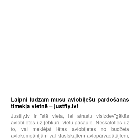
Laipni lūdzam mūsu aviobiļešu pārdošanas
tīmekļa vietnē – justfly.lv!
Justfly.lv ir īstā vieta, lai atrastu visizdevīgākās
aviobiļetes uz jebkuru vietu pasaulē. Neskatoties uz
to, vai meklējat lētas aviobiļetes no budžeta
aviokompānijām vai klasiskajiem aviopārvadātājiem,