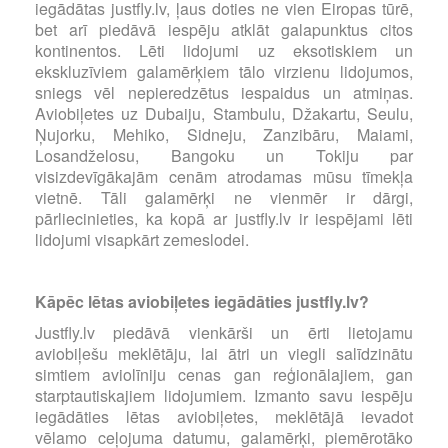
iegādātas justfly.lv, ļaus doties ne vien Eiropas tūrē,
bet arī piedāvā iespēju atklāt galapunktus citos
kontinentos. Lēti lidojumi uz eksotiskiem un
ekskluzīviem galamērķiem tālo virzienu lidojumos,
sniegs vēl nepieredzētus iespaidus un atmiņas.
Aviobiļetes uz Dubaiju, Stambulu, Džakartu, Seulu,
Ņujorku, Mehiko, Sidneju, Zanzibāru, Maiami,
Losandželosu, Bangoku un Tokiju par
visizdevīgākajām cenām atrodamas mūsu tīmekļa
vietnē. Tāli galamērķi ne vienmēr ir dārgi,
pārliecinieties, ka kopā ar justfly.lv ir iespējami lēti
lidojumi visapkārt zemeslodei.
Kāpēc lētas aviobiļetes iegādāties justfly.lv?
Justfly.lv piedāvā vienkārši un ērti lietojamu
aviobiļešu meklētāju, lai ātri un viegli salīdzinātu
simtiem aviolīniju cenas gan reģionālajiem, gan
starptautiskajiem lidojumiem. Izmanto savu iespēju
iegādāties lētas aviobiļetes, meklētājā ievadot
vēlamo ceļojuma datumu, galamērķi, piemērotāko