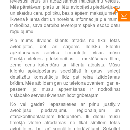
ieviesuši ērtus un atpazīstamus maksājumu veidus.
Mēs pārstāvam plašu un lētu aviobiļešu piedāvājumu
un skaidru cenu politiku, bez slēptiem maksājumiem.
Ikviena klienta dati un norēķinu informācija pie mums
ir drošībā, savā darbībā ievērojam spēkā esošo datu
regulējumu.
Pie mums ikviens klients atradīs ne tikai lētas
aviobiļetes, bet arī saņems lielisku klientu
apkalpošanas servisu. Izmantojiet visas mūsu
tīmekļa vietnes priekšrocības – meklēšanas filtru,
zemo cenu kalendāru un klientu atbalstu. Mūsu
klientu apkalpošanas speciālisti ir gatavi sniegt
detalizētu konsultāciju līdz pat reisa izlidošanas
brīdim. Mēs atbildam gan uz telefona zvaniem, gan e-
pastiem, jo mūsu apņemšanās ir nodrošināt
vislabāko servisu ikvienam lidot gribētājam.
Ko vēl gaidīt? Iepazīstieties ar pilnu justfly.lv
aviobiļešu piedāvājumu reģionālajiem un
starpkontinentālajiem lidojumiem. Ik dienu mūsu
tīmekļa vietnē atrodamas ne tikai simtiem lētas
aviobiļetes, bet arī speciālie piedāvājumi. Sekojiet