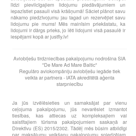
līdzi pievilcīgajiem lidojumu piedāvājumiem un
iepazīstiet pasauli visā krāšņumā! Sāciet plānot savu
nākamo piedzīvojumu jau tagad un rezervējiet savu
lidojumu pie mums! Mēs mainīsim priekšstatu, ka
lidojumi ir dārgs prieks, jo lēti lidojumi visā pasaulē ir
iespējami kopā ar justfly.lv!
Aviobiļešu tirdzniecības pakalpojumu nodrošina SIA
"De Mare Ad Mare Baltic"
Regulāro aviokompāniju aviobiļešu iegāde tiek
veikta ar partnera - IATA akreditētā aģenta
starpniecību
Ja jūs izvēlēsieties un samaksājat par vienu
ceļojuma pakalpojumu, jūs nevarēsiet izmantot
tiesības, kas attiecas uz kompleksajiem vai
saistītajiem tūrisma pakalpojumiem saskaņā ar
Direktīvu (ES) 2015/2302. Tādēļ mēs būsim atbildīgi
par maksājumu veikšanu pakalpojumu sniedzējam,