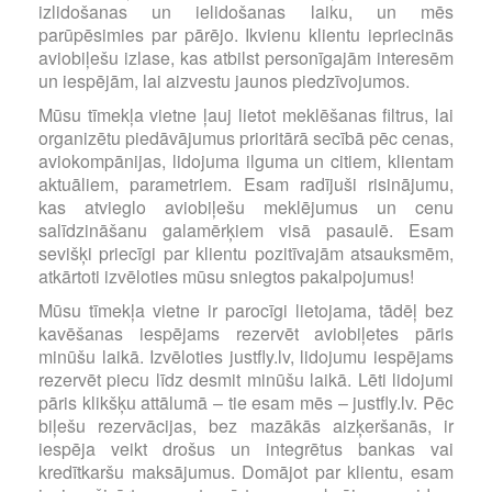
izlidošanas un ielidošanas laiku, un mēs
parūpēsimies par pārējo. Ikvienu klientu iepriecinās
aviobiļešu izlase, kas atbilst personīgajām interesēm
un iespējām, lai aizvestu jaunos piedzīvojumos.
Mūsu tīmekļa vietne ļauj lietot meklēšanas filtrus, lai
organizētu piedāvājumus prioritārā secībā pēc cenas,
aviokompānijas, lidojuma ilguma un citiem, klientam
aktuāliem, parametriem. Esam radījuši risinājumu,
kas atvieglo aviobiļešu meklējumus un cenu
salīdzināšanu galamērķiem visā pasaulē. Esam
sevišķi priecīgi par klientu pozitīvajām atsauksmēm,
atkārtoti izvēloties mūsu sniegtos pakalpojumus!
Mūsu tīmekļa vietne ir parocīgi lietojama, tādēļ bez
kavēšanas iespējams rezervēt aviobiļetes pāris
minūšu laikā. Izvēloties justfly.lv, lidojumu iespējams
rezervēt piecu līdz desmit minūšu laikā. Lēti lidojumi
pāris klikšķu attālumā – tie esam mēs – justfly.lv. Pēc
biļešu rezervācijas, bez mazākās aizķeršanās, ir
iespēja veikt drošus un integrētus bankas vai
kredītkaršu maksājumus. Domājot par klientu, esam