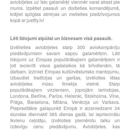
aviobiļetes uz īsto galamērķi vienmēr varat atrast pie
mums. Izpētiet pasauli un dodieties komandējumā,
krājiet spilgtas atmiņas un metieties piedzīvojumos
kopā ar justfly.lv!
Lēti lidojumi atpūtai un biznesam visā pasaulē.
Izvēlieties aviobiļetes starp 300 aviokompāniju
piedāvājumiem savam sapņu galamērķim. Lēti
lidojumi uz Eiropas populārākajiem galamērķiem ir
ļoti iecienīti visos gadalaikos kā brīvdienām, tā
darbam. Izziniet Eiropas kultūrvēsturisko mantojumu,
izbaudiet tradīcijas un garšas, izvēloties lētas
aviobiļetes mūsu tīmekļa vietnē. Starp
populārākajiem virzieniem, joprojām ierindojas,
Londona, Berlīne, Parīze, Helsinki, Stokholma, Vīne,
Prāga, Barselona, Milāna, Venēcija un Varšava.
Pieprasītākie galapunkti Eiropā ir aizsniedzami 24
stundas diennaktī 365 dienas gadā, lai iepriecinātu
ikvienu ceļotāju, izvēloties piemērotu laiku un
izdevīgu cenu piedāvājumu. Aviobiļetes, kas