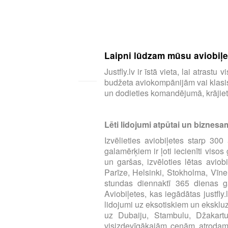
Laipni lūdzam mūsu aviobiļeš
Justfly.lv ir īstā vieta, lai atras
budžeta aviokompānijām vai klasisk
un dodieties komandējumā, krājiet 
Lēti lidojumi atpūtai un biznesa
Izvēlieties aviobiļetes starp 3
galamērķiem ir ļoti iecienīti viso
un garšas, izvēloties lētas aviob
Parīze, Helsinki, Stokholma, Vīne
stundas diennaktī 365 dienas ga
Aviobiļetes, kas iegādātas justfly
lidojumi uz eksotiskiem un eksklu
uz Dubaiju, Stambulu, Džakart
visizdevīgākajām cenām atrodamas