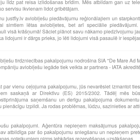
ciju līdz pat reisa izlidošanas brīdim. Mēs atbildam gan uz t
o servisu ikvienam lidot gribētājam.
ilnu justfly.lv aviobiļešu piedāvājumu reģionālajiem un starpko
i simtiem lētas aviobiļetes, bet arī speciālie piedāvājumi. 
uli visā krāšņumā! Sāciet plānot savu nākamo piedzīvojumu jau
idojumi ir dārgs prieks, jo lēti lidojumi visā pasaulē ir iespējam
biļešu tirdzniecības pakalpojumu nodrošina SIA "De Mare Ad M
pāniju aviobiļešu iegāde tiek veikta ar partnera - IATA akredit
at par vienu ceļojuma pakalpojumu, jūs nevarēsiet izmantot tie
umiem saskaņā ar Direktīvu (ES) 2015/2302. Tādēļ mēs bū
pstiprinājuma saņemšanu un derīgu pakalpojuma dokumentu 
pienācīgu izpildi. Ja rodas problēmas, lūdzu, sazinieties ar at
o pušu pakalpojumi. Aģentūra nepieņem maksājumus pakalpoj
av atbildīga par šo pakalpojumu sniegšanu un nepieņem preten
šanas noteikumiem pirms jebkādas rezervēšanas uzsākšanas.