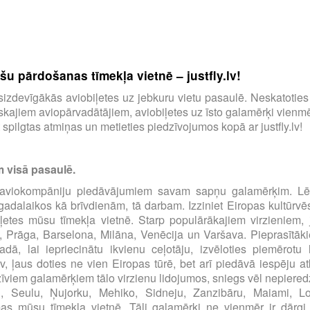
u pārdošanas tīmekļa vietnē – justfly.lv!
tu visizdevīgākās aviobiļetes uz jebkuru vietu pasaulē. Neskatotie
ajiem aviopārvadātājiem, aviobiļetes uz īsto galamērķi vienmēr
spilgtas atmiņas un metieties piedzīvojumos kopā ar justfly.lv!
m visā pasaulē.
00 aviokompāniju piedāvājumiem savam sapņu galamērķim. Lēt
s gadalaikos kā brīvdienām, tā darbam. Izziniet Eiropas kultūrvē
iļetes mūsu tīmekļa vietnē. Starp populārākajiem virzieniem, 
, Prāga, Barselona, Milāna, Venēcija un Varšava. Pieprasītāki
dā, lai iepriecinātu ikvienu ceļotāju, izvēloties piemērot
.lv, ļaus doties ne vien Eiropas tūrē, bet arī piedāvā iespēju at
zīviem galamērķiem tālo virzienu lidojumos, sniegs vēl nepiered
u, Seulu, Ņujorku, Mehiko, Sidneju, Zanzibāru, Maiami, 
 mūsu tīmekļa vietnē. Tāli galamērķi ne vienmēr ir dārgi, pār