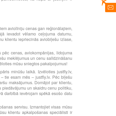
imtiem aviolīniju cenas gan reģionālajiem,
ētājā ievadot vēlamo ceļojuma datumu,
 klientu iepriecinās aviobiļešu izlase,
ībā pēc cenas, aviokompānijas, lidojuma
biļešu meklējumus un cenu salīdzināšanu
zvēloties mūsu sniegtos pakalpojumus!
ris minūšu laikā. Izvēloties justfly.lv,
 – tie esam mēs – justfly.lv. Pēc biļešu
karšu maksājumus. Domājot par klientu,
 piedāvājumu un skaidru cenu politiku,
avā darbībā ievērojam spēkā esošo datu
lpošanas servisu. Izmantojiet visas mūsu
su klientu apkalpošanas speciālisti ir