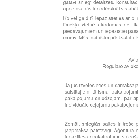
gatavi sniegt detalizētu konsultā
apņemšanās ir nodrošināt vislabāk
Ko vēl gaidīt? Iepazīstieties ar p
tīmekļa vietnē atrodamas ne tika
piedāvājumiem un iepazīstiet pasa
mums! Mēs mainīsim priekšstatu, ka l
Avio
Regulāro aviokom
Ja jūs izvēlēsieties un samaksāj
saistītajiem tūrisma pakalpoj
pakalpojumu sniedzējam, par a
individuālo ceļojumu pakalpojumu 
Zemāk sniegtās saites ir treš
jāapmaksā patstāvīgi. Aģentūra n
iepazīties ar pakalpojumu snieg