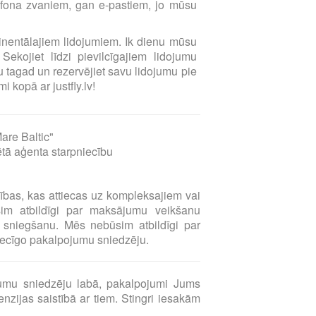
elefona zvaniem, gan e-pastiem, jo mūsu
ntinentālajiem lidojumiem. Ik dienu mūsu
Sekojiet līdzi pievilcīgajiem lidojumu
 tagad un rezervējiet savu lidojumu pie
i kopā ar justfly.lv!
are Baltic"
ētā aģenta starpniecību
sības, kas attiecas uz kompleksajiem vai
sim atbildīgi par maksājumu veikšanu
sniegšanu. Mēs nebūsim atbildīgi par
tiecīgo pakalpojumu sniedzēju.
umu sniedzēju labā, pakalpojumi Jums
zijas saistībā ar tiem. Stingri iesakām