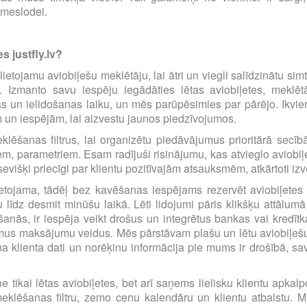
emeslodei.
s justfly.lv?
i lietojamu aviobiļešu meklētāju, lai ātri un viegli salīdzinātu s
m. Izmanto savu iespēju iegādāties lētas aviobiļetes, mekl
s un ielidošanas laiku, un mēs parūpēsimies par pārējo. Ikvienu
m un iespējām, lai aizvestu jaunos piedzīvojumos.
eklēšanas filtrus, lai organizētu piedāvājumus prioritārā sec
iem, parametriem. Esam radījuši risinājumu, kas atvieglo avio
višķi priecīgi par klientu pozitīvajām atsauksmēm, atkārtoti i
etojama, tādēļ bez kavēšanas iespējams rezervēt aviobiļetes pā
līdz desmit minūšu laikā. Lēti lidojumi pāris klikšķu attālumā
anās, ir iespēja veikt drošus un integrētus bankas vai kredīt
amus maksājumu veidus. Mēs pārstāvam plašu un lētu aviobiļešu
a klienta dati un norēķinu informācija pie mums ir drošībā, s
e tikai lētas aviobiļetes, bet arī saņems lielisku klientu apka
eklēšanas filtru, zemo cenu kalendāru un klientu atbalstu. Mū