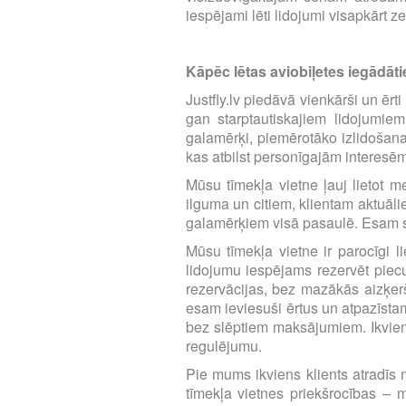
iespējami lēti lidojumi visapkārt z
Kāpēc lētas aviobiļetes iegādātie
Justfly.lv piedāvā vienkārši un ērt
gan starptautiskajiem lidojumie
galamērķi, piemērotāko izlidošana
kas atbilst personīgajām interesē
Mūsu tīmekļa vietne ļauj lietot m
ilguma un citiem, klientam aktuāl
galamērķiem visā pasaulē. Esam se
Mūsu tīmekļa vietne ir parocīgi li
lidojumu iespējams rezervēt piecu 
rezervācijas, bez mazākās aizķerš
esam ieviesuši ērtus un atpazīst
bez slēptiem maksājumiem. Ikvien
regulējumu.
Pie mums ikviens klients atradīs n
tīmekļa vietnes priekšrocības – m