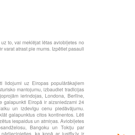
s uz to, vai meklējat lētas aviobiļetes no
 varat atrast pie mums. Izpētiet pasauli
i lidojumi uz Eiropas populārākajiem
sturisko mantojumu, izbaudiet tradīcijas
joprojām ierindojas, Londona, Berlīne,
e galapunkti Eiropā ir aizsniedzami 24
u laiku un izdevīgu cenu piedāvājumu.
klāt galapunktus citos kontinentos. Lēti
zētus iespaidus un atmiņas. Aviobiļetes
Losandželosu, Bangoku un Tokiju par
liecinieties, ka kopā ar justfly.lv ir