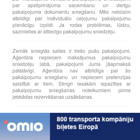
par apstiprinājuma saņemšanu un derīgu
pakalpojuma dokumentu sniegšanu. Mēs nebūsim
atbildīgi par individuālo ceļojumu pakalpojumu
pienācīgu izpildi. Ja rodas problēmas, lūdzu,
sazinieties ar attiecīgo pakalpojumu sniedzēju.
Zemāk sniegtās saites ir trešo pušu pakalpojumi.
Aģentūra nepieņem maksājumus pakalpojumu
sniedzēju labā, pakalpojumi Jums jāapmaksā
patstāvīgi. Aģentūra nav atbildīga par šo
pakalpojumu sniegšanu un nepieņem pretenzijas
saistībā ar tiem. Stingri iesakām iepazīties ar
pakalpojumu sniegšanas noteikumiem pirms
jebkādas rezervēšanas uzsākšanas.