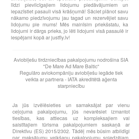
līdzi pievilcīgajiem lidojumu piedāvājumiem un
iepazīstiet pasauli visā krāšņumā! Sāciet plānot savu
nākamo piedzīvojumu jau tagad un rezervējiet savu
lidojumu pie mums! Mēs mainīsim priekšstatu, ka
lidojumi ir dārgs prieks, jo lēti lidojumi visā pasaulē ir
iespējami kopā ar justfly.lv!
Aviobiļešu tirdzniecības pakalpojumu nodrošina SIA
"De Mare Ad Mare Baltic"
Regulāro aviokompāniju aviobiļešu iegāde tiek
veikta ar partnera - IATA akreditētā aģenta
starpniecību
Ja jūs izvēlēsieties un samaksājat par vienu
ceļojuma pakalpojumu, jūs nevarēsiet izmantot
tiesības, kas attiecas uz kompleksajiem vai
saistītajiem tūrisma pakalpojumiem saskaņā ar
Direktīvu (ES) 2015/2302. Tādēļ mēs būsim atbildīgi
par maksājumu veikšanu pakalpojumu sniedzējam,