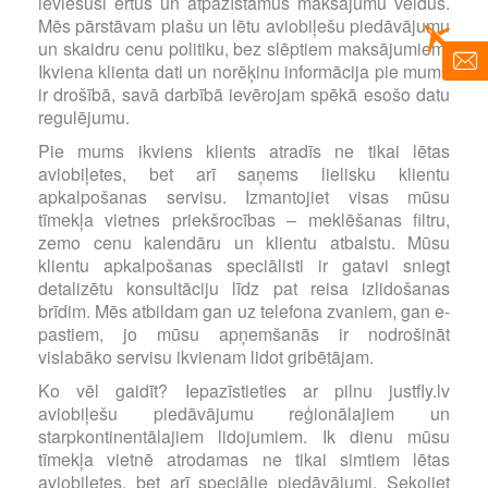
ieviesuši ērtus un atpazīstamus maksājumu veidus.
Mēs pārstāvam plašu un lētu aviobiļešu piedāvājumu
un skaidru cenu politiku, bez slēptiem maksājumiem.
Ikviena klienta dati un norēķinu informācija pie mums
ir drošībā, savā darbībā ievērojam spēkā esošo datu
regulējumu.
Pie mums ikviens klients atradīs ne tikai lētas
aviobiļetes, bet arī saņems lielisku klientu
apkalpošanas servisu. Izmantojiet visas mūsu
tīmekļa vietnes priekšrocības – meklēšanas filtru,
zemo cenu kalendāru un klientu atbalstu. Mūsu
klientu apkalpošanas speciālisti ir gatavi sniegt
detalizētu konsultāciju līdz pat reisa izlidošanas
brīdim. Mēs atbildam gan uz telefona zvaniem, gan e-
pastiem, jo mūsu apņemšanās ir nodrošināt
vislabāko servisu ikvienam lidot gribētājam.
Ko vēl gaidīt? Iepazīstieties ar pilnu justfly.lv
aviobiļešu piedāvājumu reģionālajiem un
starpkontinentālajiem lidojumiem. Ik dienu mūsu
tīmekļa vietnē atrodamas ne tikai simtiem lētas
aviobiļetes, bet arī speciālie piedāvājumi. Sekojiet