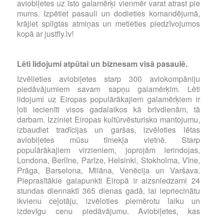
aviobiļetes uz īsto galamērķi vienmēr varat atrast pie
mums. Izpētiet pasauli un dodieties komandējumā,
krājiet spilgtas atmiņas un metieties piedzīvojumos
kopā ar justfly.lv!
Lēti lidojumi atpūtai un biznesam visā pasaulē.
Izvēlieties aviobiļetes starp 300 aviokompāniju
piedāvājumiem savam sapņu galamērķim. Lēti
lidojumi uz Eiropas populārākajiem galamērķiem ir
ļoti iecienīti visos gadalaikos kā brīvdienām, tā
darbam. Izziniet Eiropas kultūrvēsturisko mantojumu,
izbaudiet tradīcijas un garšas, izvēloties lētas
aviobiļetes mūsu tīmekļa vietnē. Starp
populārākajiem virzieniem, joprojām ierindojas,
Londona, Berlīne, Parīze, Helsinki, Stokholma, Vīne,
Prāga, Barselona, Milāna, Venēcija un Varšava.
Pieprasītākie galapunkti Eiropā ir aizsniedzami 24
stundas diennaktī 365 dienas gadā, lai iepriecinātu
ikvienu ceļotāju, izvēloties piemērotu laiku un
izdevīgu cenu piedāvājumu. Aviobiļetes, kas