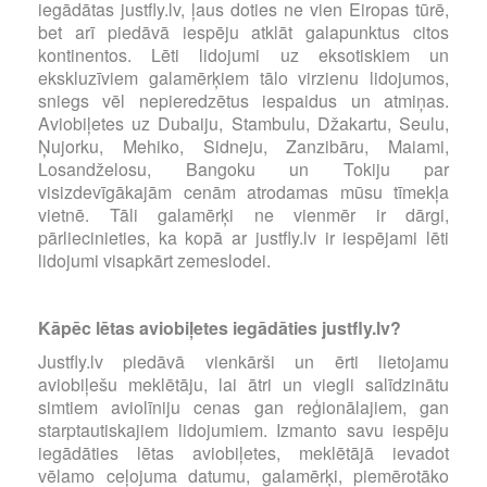
iegādātas justfly.lv, ļaus doties ne vien Eiropas tūrē,
bet arī piedāvā iespēju atklāt galapunktus citos
kontinentos. Lēti lidojumi uz eksotiskiem un
ekskluzīviem galamērķiem tālo virzienu lidojumos,
sniegs vēl nepieredzētus iespaidus un atmiņas.
Aviobiļetes uz Dubaiju, Stambulu, Džakartu, Seulu,
Ņujorku, Mehiko, Sidneju, Zanzibāru, Maiami,
Losandželosu, Bangoku un Tokiju par
visizdevīgākajām cenām atrodamas mūsu tīmekļa
vietnē. Tāli galamērķi ne vienmēr ir dārgi,
pārliecinieties, ka kopā ar justfly.lv ir iespējami lēti
lidojumi visapkārt zemeslodei.
Kāpēc lētas aviobiļetes iegādāties justfly.lv?
Justfly.lv piedāvā vienkārši un ērti lietojamu
aviobiļešu meklētāju, lai ātri un viegli salīdzinātu
simtiem aviolīniju cenas gan reģionālajiem, gan
starptautiskajiem lidojumiem. Izmanto savu iespēju
iegādāties lētas aviobiļetes, meklētājā ievadot
vēlamo ceļojuma datumu, galamērķi, piemērotāko