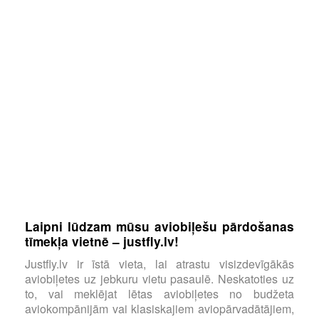
Laipni lūdzam mūsu aviobiļešu pārdošanas
tīmekļa vietnē – justfly.lv!
Justfly.lv ir īstā vieta, lai atrastu visizdevīgākās
aviobiļetes uz jebkuru vietu pasaulē. Neskatoties uz
to, vai meklējat lētas aviobiļetes no budžeta
aviokompānijām vai klasiskajiem aviopārvadātājiem,