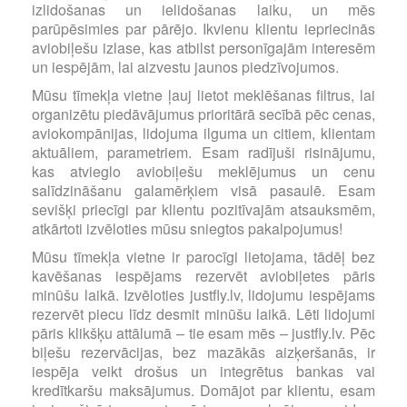
izlidošanas un ielidošanas laiku, un mēs
parūpēsimies par pārējo. Ikvienu klientu iepriecinās
aviobiļešu izlase, kas atbilst personīgajām interesēm
un iespējām, lai aizvestu jaunos piedzīvojumos.
Mūsu tīmekļa vietne ļauj lietot meklēšanas filtrus, lai
organizētu piedāvājumus prioritārā secībā pēc cenas,
aviokompānijas, lidojuma ilguma un citiem, klientam
aktuāliem, parametriem. Esam radījuši risinājumu,
kas atvieglo aviobiļešu meklējumus un cenu
salīdzināšanu galamērķiem visā pasaulē. Esam
sevišķi priecīgi par klientu pozitīvajām atsauksmēm,
atkārtoti izvēloties mūsu sniegtos pakalpojumus!
Mūsu tīmekļa vietne ir parocīgi lietojama, tādēļ bez
kavēšanas iespējams rezervēt aviobiļetes pāris
minūšu laikā. Izvēloties justfly.lv, lidojumu iespējams
rezervēt piecu līdz desmit minūšu laikā. Lēti lidojumi
pāris klikšķu attālumā – tie esam mēs – justfly.lv. Pēc
biļešu rezervācijas, bez mazākās aizķeršanās, ir
iespēja veikt drošus un integrētus bankas vai
kredītkaršu maksājumus. Domājot par klientu, esam