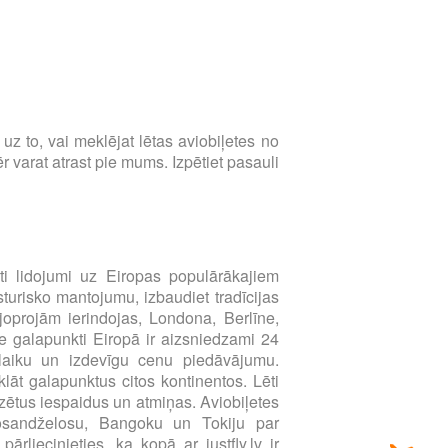
s uz to, vai meklējat lētas aviobiļetes no
 varat atrast pie mums. Izpētiet pasauli
i lidojumi uz Eiropas populārākajiem
sturisko mantojumu, izbaudiet tradīcijas
joprojām ierindojas, Londona, Berlīne,
e galapunkti Eiropā ir aizsniedzami 24
u laiku un izdevīgu cenu piedāvājumu.
klāt galapunktus citos kontinentos. Lēti
zētus iespaidus un atmiņas. Aviobiļetes
Losandželosu, Bangoku un Tokiju par
liecinieties, ka kopā ar justfly.lv ir