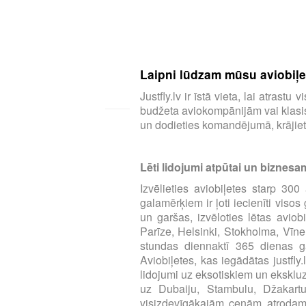
Laipni lūdzam mūsu aviobiļeš
Justfly.lv ir īstā vieta, lai atras
budžeta aviokompānijām vai klasisk
un dodieties komandējumā, krājiet 
Lēti lidojumi atpūtai un biznesa
Izvēlieties aviobiļetes starp 3
galamērķiem ir ļoti iecienīti viso
un garšas, izvēloties lētas aviob
Parīze, Helsinki, Stokholma, Vīne
stundas diennaktī 365 dienas ga
Aviobiļetes, kas iegādātas justfly
lidojumi uz eksotiskiem un eksklu
uz Dubaiju, Stambulu, Džakart
visizdevīgākajām cenām atrodamas