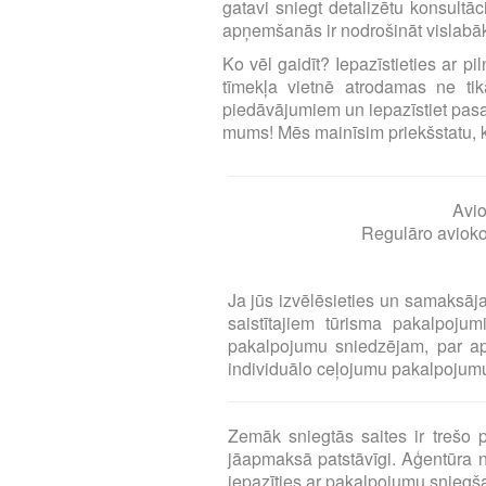
gatavi sniegt detalizētu konsultā
apņemšanās ir nodrošināt vislabāk
Ko vēl gaidīt? Iepazīstieties ar p
tīmekļa vietnē atrodamas ne tika
piedāvājumiem un iepazīstiet pasa
mums! Mēs mainīsim priekšstatu, ka l
Avio
Regulāro aviokom
Ja jūs izvēlēsieties un samaksāj
saistītajiem tūrisma pakalpoj
pakalpojumu sniedzējam, par a
individuālo ceļojumu pakalpojumu 
Zemāk sniegtās saites ir treš
jāapmaksā patstāvīgi. Aģentūra n
iepazīties ar pakalpojumu snieg