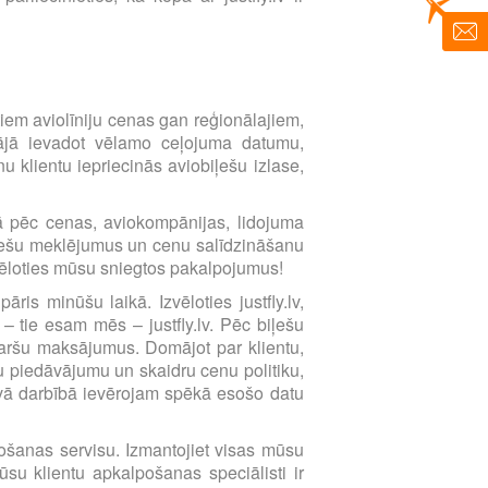
imtiem aviolīniju cenas gan reģionālajiem,
ētājā ievadot vēlamo ceļojuma datumu,
 klientu iepriecinās aviobiļešu izlase,
ībā pēc cenas, aviokompānijas, lidojuma
biļešu meklējumus un cenu salīdzināšanu
zvēloties mūsu sniegtos pakalpojumus!
ris minūšu laikā. Izvēloties justfly.lv,
 – tie esam mēs – justfly.lv. Pēc biļešu
karšu maksājumus. Domājot par klientu,
 piedāvājumu un skaidru cenu politiku,
avā darbībā ievērojam spēkā esošo datu
lpošanas servisu. Izmantojiet visas mūsu
su klientu apkalpošanas speciālisti ir