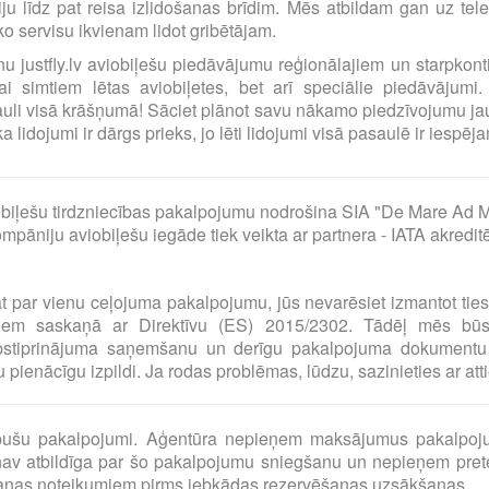
ciju līdz pat reisa izlidošanas brīdim. Mēs atbildam gan uz t
o servisu ikvienam lidot gribētājam.
ilnu justfly.lv aviobiļešu piedāvājumu reģionālajiem un starpko
i simtiem lētas aviobiļetes, bet arī speciālie piedāvājumi. 
uli visā krāšņumā! Sāciet plānot savu nākamo piedzīvojumu jau
idojumi ir dārgs prieks, jo lēti lidojumi visā pasaulē ir iespējam
biļešu tirdzniecības pakalpojumu nodrošina SIA "De Mare Ad M
pāniju aviobiļešu iegāde tiek veikta ar partnera - IATA akredit
at par vienu ceļojuma pakalpojumu, jūs nevarēsiet izmantot tie
umiem saskaņā ar Direktīvu (ES) 2015/2302. Tādēļ mēs bū
pstiprinājuma saņemšanu un derīgu pakalpojuma dokumentu 
pienācīgu izpildi. Ja rodas problēmas, lūdzu, sazinieties ar at
o pušu pakalpojumi. Aģentūra nepieņem maksājumus pakalpoj
av atbildīga par šo pakalpojumu sniegšanu un nepieņem preten
šanas noteikumiem pirms jebkādas rezervēšanas uzsākšanas.