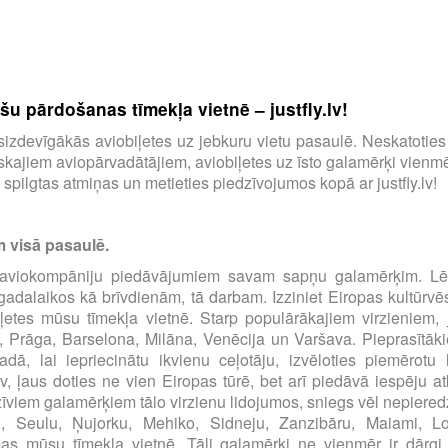
u pārdošanas tīmekļa vietnē – justfly.lv!
tu visizdevīgākās aviobiļetes uz jebkuru vietu pasaulē. Neskatotie
ajiem aviopārvadātājiem, aviobiļetes uz īsto galamērķi vienmēr
spilgtas atmiņas un metieties piedzīvojumos kopā ar justfly.lv!
m visā pasaulē.
00 aviokompāniju piedāvājumiem savam sapņu galamērķim. Lēt
s gadalaikos kā brīvdienām, tā darbam. Izziniet Eiropas kultūrvē
iļetes mūsu tīmekļa vietnē. Starp populārākajiem virzieniem, 
, Prāga, Barselona, Milāna, Venēcija un Varšava. Pieprasītāki
dā, lai iepriecinātu ikvienu ceļotāju, izvēloties piemērot
.lv, ļaus doties ne vien Eiropas tūrē, bet arī piedāvā iespēju at
zīviem galamērķiem tālo virzienu lidojumos, sniegs vēl nepiered
u, Seulu, Ņujorku, Mehiko, Sidneju, Zanzibāru, Maiami, 
 mūsu tīmekļa vietnē. Tāli galamērķi ne vienmēr ir dārgi, pār