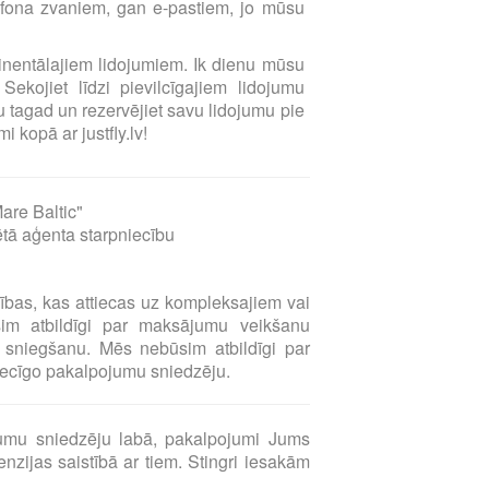
elefona zvaniem, gan e-pastiem, jo mūsu
ntinentālajiem lidojumiem. Ik dienu mūsu
Sekojiet līdzi pievilcīgajiem lidojumu
 tagad un rezervējiet savu lidojumu pie
i kopā ar justfly.lv!
are Baltic"
ētā aģenta starpniecību
sības, kas attiecas uz kompleksajiem vai
sim atbildīgi par maksājumu veikšanu
sniegšanu. Mēs nebūsim atbildīgi par
tiecīgo pakalpojumu sniedzēju.
umu sniedzēju labā, pakalpojumi Jums
zijas saistībā ar tiem. Stingri iesakām