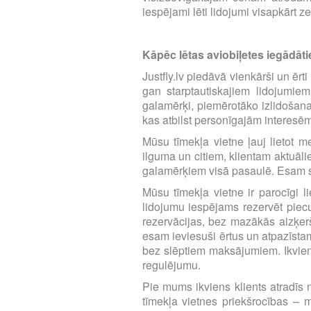
iespējami lēti lidojumi visapkārt z
Kāpēc lētas aviobiļetes iegādātie
Justfly.lv piedāvā vienkārši un ērt
gan starptautiskajiem lidojumie
galamērķi, piemērotāko izlidošana
kas atbilst personīgajām interesē
Mūsu tīmekļa vietne ļauj lietot m
ilguma un citiem, klientam aktuāl
galamērķiem visā pasaulē. Esam se
Mūsu tīmekļa vietne ir parocīgi li
lidojumu iespējams rezervēt piecu 
rezervācijas, bez mazākās aizķerš
esam ieviesuši ērtus un atpazīst
bez slēptiem maksājumiem. Ikvien
regulējumu.
Pie mums ikviens klients atradīs n
tīmekļa vietnes priekšrocības – m