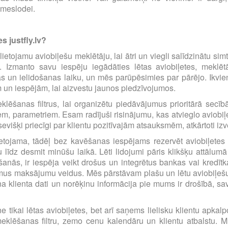
emeslodei.
s justfly.lv?
i lietojamu aviobiļešu meklētāju, lai ātri un viegli salīdzinātu s
m. Izmanto savu iespēju iegādāties lētas aviobiļetes, mekl
s un ielidošanas laiku, un mēs parūpēsimies par pārējo. Ikvienu
m un iespējām, lai aizvestu jaunos piedzīvojumos.
eklēšanas filtrus, lai organizētu piedāvājumus prioritārā sec
iem, parametriem. Esam radījuši risinājumu, kas atvieglo avio
višķi priecīgi par klientu pozitīvajām atsauksmēm, atkārtoti i
etojama, tādēļ bez kavēšanas iespējams rezervēt aviobiļetes pā
līdz desmit minūšu laikā. Lēti lidojumi pāris klikšķu attālumā
anās, ir iespēja veikt drošus un integrētus bankas vai kredīt
amus maksājumu veidus. Mēs pārstāvam plašu un lētu aviobiļešu
a klienta dati un norēķinu informācija pie mums ir drošībā, s
e tikai lētas aviobiļetes, bet arī saņems lielisku klientu apka
eklēšanas filtru, zemo cenu kalendāru un klientu atbalstu. Mū