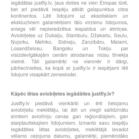
iegādātas justfly.lv, ļaus doties ne vien Eiropas tūrē,
bet arī piedāvā iespēju atklāt galapunktus citos
kontinentos. Lēti lidojumi uz eksotiskiem un
ekskluzīviem galamērķiem tālo virzienu lidojumos,
sniegs vēl nepieredzētus iespaidus un atmiņas.
Aviobiļetes uz Dubaiju, Stambulu, Džakartu, Seulu,
Ņujorku, Mehiko, Sidneju, Zanzibāru, Maiami,
Losandželosu, Bangoku un Tokiju par
visizdevīgākajām cenām atrodamas mūsu tīmekļa
vietnē. Tāli galamērķi ne vienmēr ir dārgi,
pārliecinieties, ka kopā ar justfly.lv ir iespējami lēti
lidojumi visapkārt zemeslodei.
Kāpēc lētas aviobiļetes iegādāties justfly.lv?
Justfly.lv piedāvā vienkārši un ērti lietojamu
aviobiļešu meklētāju, lai ātri un viegli salīdzinātu
simtiem aviolīniju cenas gan reģionālajiem, gan
starptautiskajiem lidojumiem. Izmanto savu iespēju
iegādāties lētas aviobiļetes, meklētājā ievadot
vēlamo ceļojuma datumu, galamērķi, piemērotāko