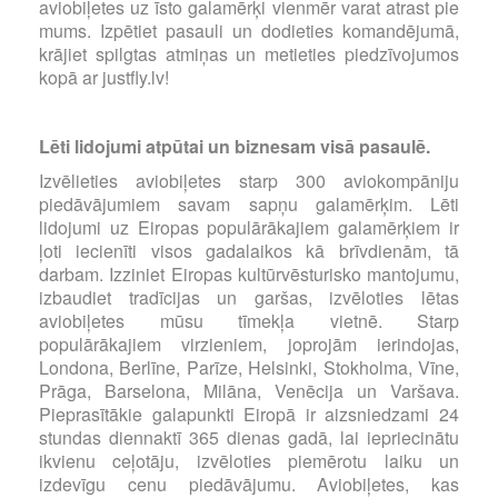
aviobiļetes uz īsto galamērķi vienmēr varat atrast pie
mums. Izpētiet pasauli un dodieties komandējumā,
krājiet spilgtas atmiņas un metieties piedzīvojumos
kopā ar justfly.lv!
Lēti lidojumi atpūtai un biznesam visā pasaulē.
Izvēlieties aviobiļetes starp 300 aviokompāniju
piedāvājumiem savam sapņu galamērķim. Lēti
lidojumi uz Eiropas populārākajiem galamērķiem ir
ļoti iecienīti visos gadalaikos kā brīvdienām, tā
darbam. Izziniet Eiropas kultūrvēsturisko mantojumu,
izbaudiet tradīcijas un garšas, izvēloties lētas
aviobiļetes mūsu tīmekļa vietnē. Starp
populārākajiem virzieniem, joprojām ierindojas,
Londona, Berlīne, Parīze, Helsinki, Stokholma, Vīne,
Prāga, Barselona, Milāna, Venēcija un Varšava.
Pieprasītākie galapunkti Eiropā ir aizsniedzami 24
stundas diennaktī 365 dienas gadā, lai iepriecinātu
ikvienu ceļotāju, izvēloties piemērotu laiku un
izdevīgu cenu piedāvājumu. Aviobiļetes, kas