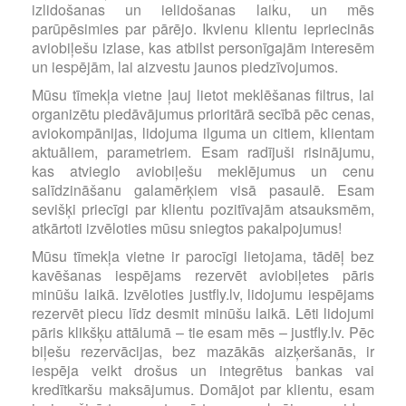
izlidošanas un ielidošanas laiku, un mēs
parūpēsimies par pārējo. Ikvienu klientu iepriecinās
aviobiļešu izlase, kas atbilst personīgajām interesēm
un iespējām, lai aizvestu jaunos piedzīvojumos.
Mūsu tīmekļa vietne ļauj lietot meklēšanas filtrus, lai
organizētu piedāvājumus prioritārā secībā pēc cenas,
aviokompānijas, lidojuma ilguma un citiem, klientam
aktuāliem, parametriem. Esam radījuši risinājumu,
kas atvieglo aviobiļešu meklējumus un cenu
salīdzināšanu galamērķiem visā pasaulē. Esam
sevišķi priecīgi par klientu pozitīvajām atsauksmēm,
atkārtoti izvēloties mūsu sniegtos pakalpojumus!
Mūsu tīmekļa vietne ir parocīgi lietojama, tādēļ bez
kavēšanas iespējams rezervēt aviobiļetes pāris
minūšu laikā. Izvēloties justfly.lv, lidojumu iespējams
rezervēt piecu līdz desmit minūšu laikā. Lēti lidojumi
pāris klikšķu attālumā – tie esam mēs – justfly.lv. Pēc
biļešu rezervācijas, bez mazākās aizķeršanās, ir
iespēja veikt drošus un integrētus bankas vai
kredītkaršu maksājumus. Domājot par klientu, esam