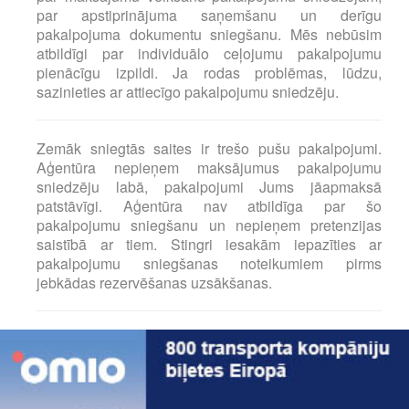
par apstiprinājuma saņemšanu un derīgu
pakalpojuma dokumentu sniegšanu. Mēs nebūsim
atbildīgi par individuālo ceļojumu pakalpojumu
pienācīgu izpildi. Ja rodas problēmas, lūdzu,
sazinieties ar attiecīgo pakalpojumu sniedzēju.
Zemāk sniegtās saites ir trešo pušu pakalpojumi.
Aģentūra nepieņem maksājumus pakalpojumu
sniedzēju labā, pakalpojumi Jums jāapmaksā
patstāvīgi. Aģentūra nav atbildīga par šo
pakalpojumu sniegšanu un nepieņem pretenzijas
saistībā ar tiem. Stingri iesakām iepazīties ar
pakalpojumu sniegšanas noteikumiem pirms
jebkādas rezervēšanas uzsākšanas.