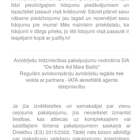
līdzi pievilcīgajiem lidojumu piedāvājumiem un
iepazīstiet pasauli visā krāšņumā! Sāciet plānot savu
nākamo piedzīvojumu jau tagad un rezervējiet savu
lidojumu pie mums! Mēs mainīsim priekšstatu, ka
lidojumi ir dārgs prieks, jo lēti lidojumi visā pasaulē ir
iespējami kopā ar justfly.lv!
Aviobiļešu tirdzniecības pakalpojumu nodrošina SIA
"De Mare Ad Mare Baltic"
Regulāro aviokompāniju aviobiļešu iegāde tiek
veikta ar partnera - IATA akreditētā aģenta
starpniecību
Ja jūs izvēlēsieties un samaksājat par vienu
ceļojuma pakalpojumu, jūs nevarēsiet izmantot
tiesības, kas attiecas uz kompleksajiem vai
saistītajiem tūrisma pakalpojumiem saskaņā ar
Direktīvu (ES) 2015/2302. Tādēļ mēs būsim atbildīgi
par maksājumu veikšanu pakalpojumu sniedzējam,