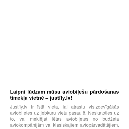
Laipni lūdzam mūsu aviobiļešu pārdošanas
tīmekļa vietnē – justfly.lv!
Justfly.lv ir īstā vieta, lai atrastu visizdevīgākās
aviobiļetes uz jebkuru vietu pasaulē. Neskatoties uz
to, vai meklējat lētas aviobiļetes no budžeta
aviokompānijām vai klasiskajiem aviopārvadātājiem,