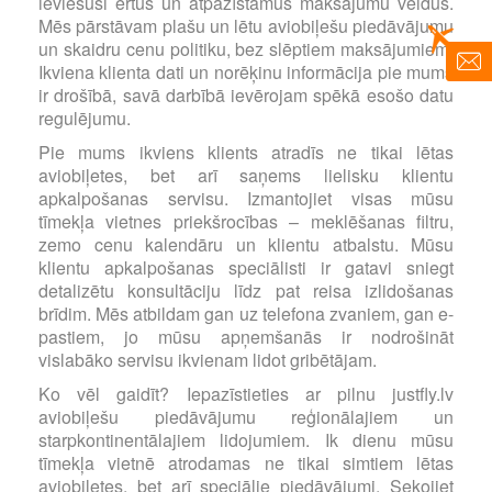
ieviesuši ērtus un atpazīstamus maksājumu veidus.
Mēs pārstāvam plašu un lētu aviobiļešu piedāvājumu
un skaidru cenu politiku, bez slēptiem maksājumiem.
Ikviena klienta dati un norēķinu informācija pie mums
ir drošībā, savā darbībā ievērojam spēkā esošo datu
regulējumu.
Pie mums ikviens klients atradīs ne tikai lētas
aviobiļetes, bet arī saņems lielisku klientu
apkalpošanas servisu. Izmantojiet visas mūsu
tīmekļa vietnes priekšrocības – meklēšanas filtru,
zemo cenu kalendāru un klientu atbalstu. Mūsu
klientu apkalpošanas speciālisti ir gatavi sniegt
detalizētu konsultāciju līdz pat reisa izlidošanas
brīdim. Mēs atbildam gan uz telefona zvaniem, gan e-
pastiem, jo mūsu apņemšanās ir nodrošināt
vislabāko servisu ikvienam lidot gribētājam.
Ko vēl gaidīt? Iepazīstieties ar pilnu justfly.lv
aviobiļešu piedāvājumu reģionālajiem un
starpkontinentālajiem lidojumiem. Ik dienu mūsu
tīmekļa vietnē atrodamas ne tikai simtiem lētas
aviobiļetes, bet arī speciālie piedāvājumi. Sekojiet