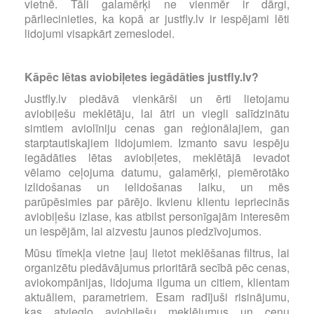
vietnē. Tāli galamērķi ne vienmēr ir dārgi,
pārliecinieties, ka kopā ar justfly.lv ir iespējami lēti
lidojumi visapkārt zemeslodei.
Kāpēc lētas aviobiļetes iegādāties justfly.lv?
Justfly.lv piedāvā vienkārši un ērti lietojamu
aviobiļešu meklētāju, lai ātri un viegli salīdzinātu
simtiem aviolīniju cenas gan reģionālajiem, gan
starptautiskajiem lidojumiem. Izmanto savu iespēju
iegādāties lētas aviobiļetes, meklētājā ievadot
vēlamo ceļojuma datumu, galamērķi, piemērotāko
izlidošanas un ielidošanas laiku, un mēs
parūpēsimies par pārējo. Ikvienu klientu iepriecinās
aviobiļešu izlase, kas atbilst personīgajām interesēm
un iespējām, lai aizvestu jaunos piedzīvojumos.
Mūsu tīmekļa vietne ļauj lietot meklēšanas filtrus, lai
organizētu piedāvājumus prioritārā secībā pēc cenas,
aviokompānijas, lidojuma ilguma un citiem, klientam
aktuāliem, parametriem. Esam radījuši risinājumu,
kas atvieglo aviobiļešu meklējumus un cenu