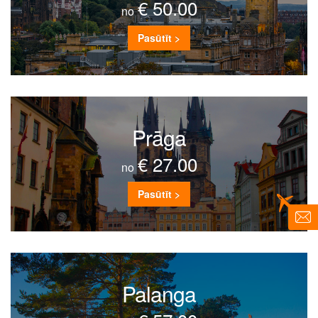
€ 50.00
no
Pasūtīt >
Prāga
€ 27.00
no
Pasūtīt >
Palanga