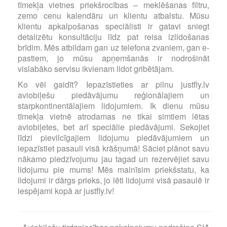
tīmekļa vietnes priekšrocības – meklēšanas filtru,
zemo cenu kalendāru un klientu atbalstu. Mūsu
klientu apkalpošanas speciālisti ir gatavi sniegt
detalizētu konsultāciju līdz pat reisa izlidošanas
brīdim. Mēs atbildam gan uz telefona zvaniem, gan e-
pastiem, jo mūsu apņemšanās ir nodrošināt
vislabāko servisu ikvienam lidot gribētājam.
Ko vēl gaidīt? Iepazīstieties ar pilnu justfly.lv
aviobiļešu piedāvājumu reģionālajiem un
starpkontinentālajiem lidojumiem. Ik dienu mūsu
tīmekļa vietnē atrodamas ne tikai simtiem lētas
aviobiļetes, bet arī speciālie piedāvājumi. Sekojiet
līdzi pievilcīgajiem lidojumu piedāvājumiem un
iepazīstiet pasauli visā krāšņumā! Sāciet plānot savu
nākamo piedzīvojumu jau tagad un rezervējiet savu
lidojumu pie mums! Mēs mainīsim priekšstatu, ka
lidojumi ir dārgs prieks, jo lēti lidojumi visā pasaulē ir
iespējami kopā ar justfly.lv!