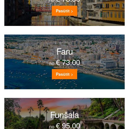
Pasūtīt >
Faru
€ 73.00
no
Pasūtīt >
Funšala
€ 95.00
no