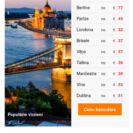
Berlīne
77
no
€
Parīze
45
no
€
Londona
32
no
€
Brisele
37
no
€
Viļņa
57
no
€
Tallina
39
no
€
Mančestra
39
no
€
Vīne
53
no
€
Dublina
51
no
€
Cenu kalendārs
Populārie virzieni