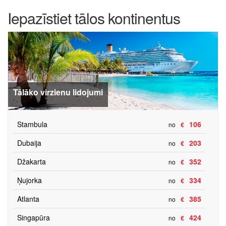
Iepazīstiet tālos kontinentus
Tālāko virzienu lidojumi
Stambula
106
no
€
Dubaija
203
no
€
Džakarta
352
no
€
Ņujorka
334
no
€
Atlanta
385
no
€
Singapūra
424
no
€