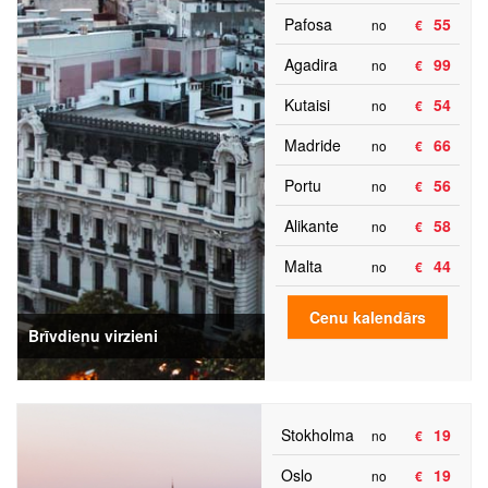
Pafosa
55
no
€
Agadira
99
no
€
Kutaisi
54
no
€
Madride
66
no
€
Portu
56
no
€
Alikante
58
no
€
Malta
44
no
€
Cenu kalendārs
Brīvdienu virzieni
Stokholma
19
no
€
Oslo
19
no
€