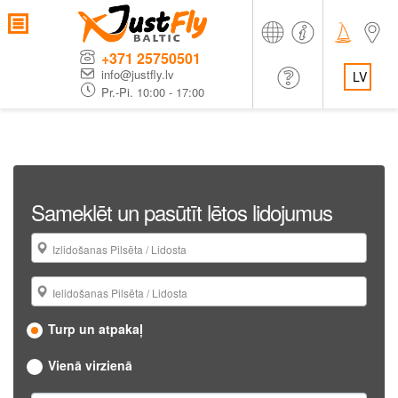
+371 25750501
info@justfly.lv
LV
Pr.-Pi. 10:00 - 17:00
Sameklēt un pasūtīt lētos lidojumus
Izlidošanas Pilsēta / Lidosta
Ielidošanas Pilsēta / Lidosta
Turp un atpakaļ
Vienā virzienā