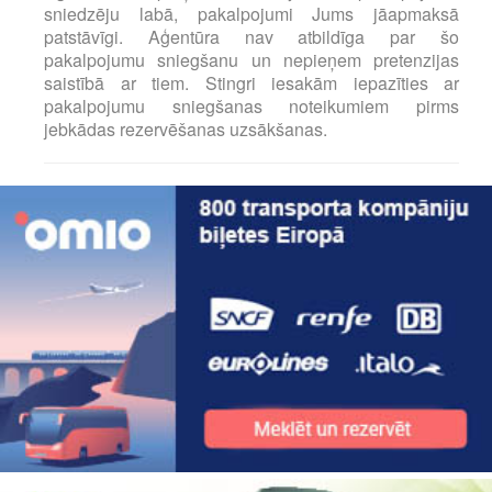
sniedzēju labā, pakalpojumi Jums jāapmaksā
patstāvīgi. Aģentūra nav atbildīga par šo
pakalpojumu sniegšanu un nepieņem pretenzijas
saistībā ar tiem. Stingri iesakām iepazīties ar
pakalpojumu sniegšanas noteikumiem pirms
jebkādas rezervēšanas uzsākšanas.