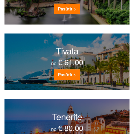
Pasūtīt >
Tivata
€ 61.00
no
Pasūtīt >
Tenerife
€ 80.00
no