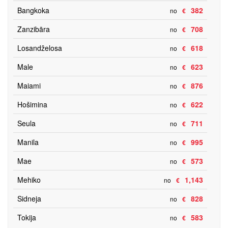
Bangkoka
382
no
€
Zanzibāra
708
no
€
Losandželosa
618
no
€
Male
623
no
€
Maiami
876
no
€
Hošimina
622
no
€
Seula
711
no
€
Manila
995
no
€
Mae
573
no
€
Mehiko
1,143
no
€
Sidneja
828
no
€
Tokija
583
no
€