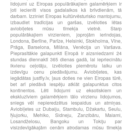
lidojumi uz Eiropas populārākajiem galamērķiem ir
ļoti iecienīti visos gadalaikos kā brīvdienām, tā
darbam. Izziniet Eiropas kultūrvēsturisko mantojumu,
izbaudiet tradīcijas un garšas, izvēloties lētas
aviobiļetes mūsu tīmekļa vietnē. Starp
populārākajiem virzieniem, joprojām ierindojas,
Londona, Berlīne, Parīze, Helsinki, Stokholma, Vīne,
Prāga, Barselona, Milāna, Venēcija un Varšava.
Pieprasītākie galapunkti Eiropā ir aizsniedzami 24
stundas diennaktī 365 dienas gadā, lai iepriecinātu
ikvienu ceļotāju, izvēloties piemērotu laiku un
izdevīgu cenu piedāvājumu. Aviobiļetes, kas
iegādātas justfly.lv, ļaus doties ne vien Eiropas tūrē,
bet arī piedāvā iespēju atklāt galapunktus citos
kontinentos. Lēti lidojumi uz eksotiskiem un
ekskluzīviem galamērķiem tālo virzienu lidojumos,
sniegs vēl nepieredzētus iespaidus un atmiņas.
Aviobiļetes uz Dubaiju, Stambulu, Džakartu, Seulu,
Ņujorku, Mehiko, Sidneju, Zanzibāru, Maiami,
Losandželosu, Bangoku un Tokiju par
visizdevīgākajām cenām atrodamas mūsu tīmekļa