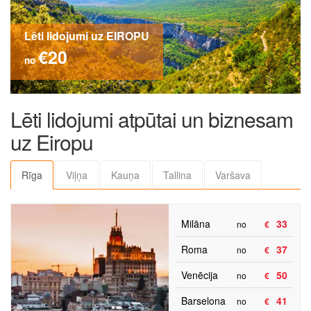
Lēti lidojumi uz EIROPU
€20
no
Lēti lidojumi atpūtai un biznesam
uz Eiropu
Rīga
Viļņa
Kauņa
Tallina
Varšava
Milāna
33
no
€
Roma
37
no
€
Venēcija
50
no
€
Barselona
41
no
€