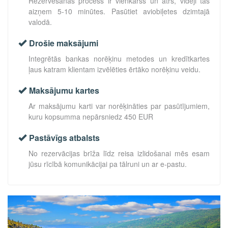
Rezervēšanas process ir vienkāršs un ātrs, vidēji tas
aizņem 5-10 minūtes. Pasūtiet aviobiļetes dzimtajā
valodā.
Drošie maksājumi
Integrētās bankas norēķinu metodes un kredītkartes
ļaus katram klientam izvēlēties ērtāko norēķinu veidu.
Maksājumu kartes
Ar maksājumu karti var norēķināties par pasūtījumiem,
kuru kopsumma nepārsniedz 450 EUR
Pastāvīgs atbalsts
No rezervācijas brīža līdz reisa izlidošanai mēs esam
jūsu rīcībā komunikācijai pa tālruni un ar e-pastu.