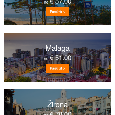
€ 57.00
no
Pasūtīt >
Malaga
€ 51.00
no
Pasūtīt >
Žirona
€ 78.00
no