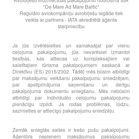
Aviobiļešu tirdzniecības pakalpojumu nodrošina SIA
"De Mare Ad Mare Baltic"
Regulāro aviokompāniju aviobiļešu iegāde tiek
veikta ar partnera - IATA akreditētā aģenta
starpniecību
Ja jūs izvēlēsieties un samaksājat par vienu
ceļojuma pakalpojumu, jūs nevarēsiet izmantot
tiesības, kas attiecas uz kompleksajiem vai
saistītajiem tūrisma pakalpojumiem saskaņā ar
Direktīvu (ES) 2015/2302. Tādēļ mēs būsim atbildīgi
par maksājumu veikšanu pakalpojumu sniedzējam,
par apstiprinājuma saņemšanu un derīgu
pakalpojuma dokumentu sniegšanu. Mēs nebūsim
atbildīgi par individuālo ceļojumu pakalpojumu
pienācīgu izpildi. Ja rodas problēmas, lūdzu,
sazinieties ar attiecīgo pakalpojumu sniedzēju.
Zemāk sniegtās saites ir trešo pušu pakalpojumi.
Aģentūra nepieņem maksājumus pakalpojumu