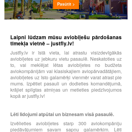
Pasūtīt >
Laipni lūdzam mūsu aviobiļešu pārdošanas
tīmekļa vietnē – justfly.lv!
Justfly.lv ir īstā vieta, lai atrastu visizdevīgākās
aviobiļetes uz jebkuru vietu pasaulē. Neskatoties uz
to, vai meklējat lētas aviobiļetes no budžeta
aviokompānijām vai klasiskajiem aviopārvadātājiem,
aviobiļetes uz īsto galamērķi vienmēr varat atrast pie
mums. Izpētiet pasauli un dodieties komandējumā,
krājiet spilgtas atmiņas un metieties piedzīvojumos
kopā ar justfly.lv!
Lēti lidojumi atpūtai un biznesam visā pasaulē.
Izvēlieties aviobiļetes starp 300 aviokompāniju
piedāvājumiem savam sapņu galamērķim. Lēti