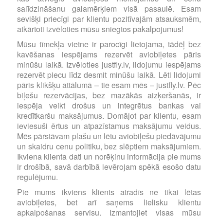
salīdzināšanu galamērķiem visā pasaulē. Esam
sevišķi priecīgi par klientu pozitīvajām atsauksmēm,
atkārtoti izvēloties mūsu sniegtos pakalpojumus!
Mūsu tīmekļa vietne ir parocīgi lietojama, tādēļ bez
kavēšanas iespējams rezervēt aviobiļetes pāris
minūšu laikā. Izvēloties justfly.lv, lidojumu iespējams
rezervēt piecu līdz desmit minūšu laikā. Lēti lidojumi
pāris klikšķu attālumā – tie esam mēs – justfly.lv. Pēc
biļešu rezervācijas, bez mazākās aizķeršanās, ir
iespēja veikt drošus un integrētus bankas vai
kredītkaršu maksājumus. Domājot par klientu, esam
ieviesuši ērtus un atpazīstamus maksājumu veidus.
Mēs pārstāvam plašu un lētu aviobiļešu piedāvājumu
un skaidru cenu politiku, bez slēptiem maksājumiem.
Ikviena klienta dati un norēķinu informācija pie mums
ir drošībā, savā darbībā ievērojam spēkā esošo datu
regulējumu.
Pie mums ikviens klients atradīs ne tikai lētas
aviobiļetes, bet arī saņems lielisku klientu
apkalpošanas servisu. Izmantojiet visas mūsu