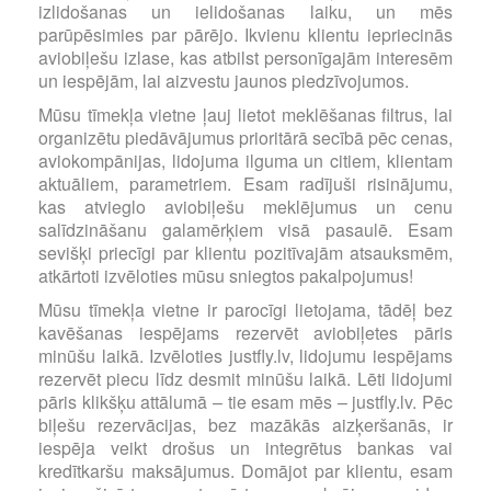
izlidošanas un ielidošanas laiku, un mēs
parūpēsimies par pārējo. Ikvienu klientu iepriecinās
aviobiļešu izlase, kas atbilst personīgajām interesēm
un iespējām, lai aizvestu jaunos piedzīvojumos.
Mūsu tīmekļa vietne ļauj lietot meklēšanas filtrus, lai
organizētu piedāvājumus prioritārā secībā pēc cenas,
aviokompānijas, lidojuma ilguma un citiem, klientam
aktuāliem, parametriem. Esam radījuši risinājumu,
kas atvieglo aviobiļešu meklējumus un cenu
salīdzināšanu galamērķiem visā pasaulē. Esam
sevišķi priecīgi par klientu pozitīvajām atsauksmēm,
atkārtoti izvēloties mūsu sniegtos pakalpojumus!
Mūsu tīmekļa vietne ir parocīgi lietojama, tādēļ bez
kavēšanas iespējams rezervēt aviobiļetes pāris
minūšu laikā. Izvēloties justfly.lv, lidojumu iespējams
rezervēt piecu līdz desmit minūšu laikā. Lēti lidojumi
pāris klikšķu attālumā – tie esam mēs – justfly.lv. Pēc
biļešu rezervācijas, bez mazākās aizķeršanās, ir
iespēja veikt drošus un integrētus bankas vai
kredītkaršu maksājumus. Domājot par klientu, esam