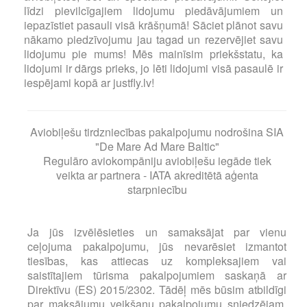
līdzi pievilcīgajiem lidojumu piedāvājumiem un
iepazīstiet pasauli visā krāšņumā! Sāciet plānot savu
nākamo piedzīvojumu jau tagad un rezervējiet savu
lidojumu pie mums! Mēs mainīsim priekšstatu, ka
lidojumi ir dārgs prieks, jo lēti lidojumi visā pasaulē ir
iespējami kopā ar justfly.lv!
Aviobiļešu tirdzniecības pakalpojumu nodrošina SIA
"De Mare Ad Mare Baltic"
Regulāro aviokompāniju aviobiļešu iegāde tiek
veikta ar partnera - IATA akreditētā aģenta
starpniecību
Ja jūs izvēlēsieties un samaksājat par vienu
ceļojuma pakalpojumu, jūs nevarēsiet izmantot
tiesības, kas attiecas uz kompleksajiem vai
saistītajiem tūrisma pakalpojumiem saskaņā ar
Direktīvu (ES) 2015/2302. Tādēļ mēs būsim atbildīgi
par maksājumu veikšanu pakalpojumu sniedzējam,