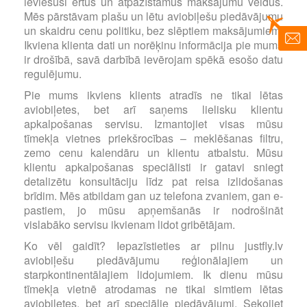
ieviesuši ērtus un atpazīstamus maksājumu veidus.
Mēs pārstāvam plašu un lētu aviobiļešu piedāvājumu
un skaidru cenu politiku, bez slēptiem maksājumiem.
Ikviena klienta dati un norēķinu informācija pie mums
ir drošībā, savā darbībā ievērojam spēkā esošo datu
regulējumu.
Pie mums ikviens klients atradīs ne tikai lētas
aviobiļetes, bet arī saņems lielisku klientu
apkalpošanas servisu. Izmantojiet visas mūsu
tīmekļa vietnes priekšrocības – meklēšanas filtru,
zemo cenu kalendāru un klientu atbalstu. Mūsu
klientu apkalpošanas speciālisti ir gatavi sniegt
detalizētu konsultāciju līdz pat reisa izlidošanas
brīdim. Mēs atbildam gan uz telefona zvaniem, gan e-
pastiem, jo mūsu apņemšanās ir nodrošināt
vislabāko servisu ikvienam lidot gribētājam.
Ko vēl gaidīt? Iepazīstieties ar pilnu justfly.lv
aviobiļešu piedāvājumu reģionālajiem un
starpkontinentālajiem lidojumiem. Ik dienu mūsu
tīmekļa vietnē atrodamas ne tikai simtiem lētas
aviobiļetes, bet arī speciālie piedāvājumi. Sekojiet