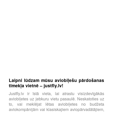
Laipni lūdzam mūsu aviobiļešu pārdošanas
tīmekļa vietnē – justfly.lv!
Justfly.lv ir īstā vieta, lai atrastu visizdevīgākās
aviobiļetes uz jebkuru vietu pasaulē. Neskatoties uz
to, vai meklējat lētas aviobiļetes no budžeta
aviokompānijām vai klasiskajiem aviopārvadātājiem,