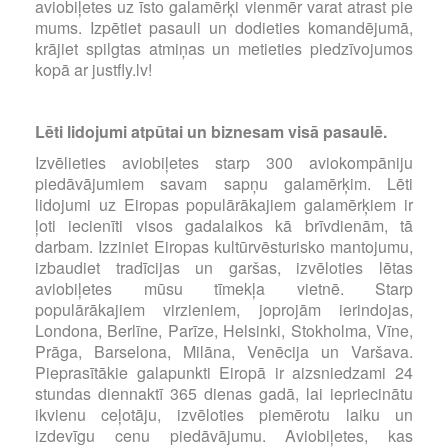
aviobiļetes uz īsto galamērķi vienmēr varat atrast pie
mums. Izpētiet pasauli un dodieties komandējumā,
krājiet spilgtas atmiņas un metieties piedzīvojumos
kopā ar justfly.lv!
Lēti lidojumi atpūtai un biznesam visā pasaulē.
Izvēlieties aviobiļetes starp 300 aviokompāniju
piedāvājumiem savam sapņu galamērķim. Lēti
lidojumi uz Eiropas populārākajiem galamērķiem ir
ļoti iecienīti visos gadalaikos kā brīvdienām, tā
darbam. Izziniet Eiropas kultūrvēsturisko mantojumu,
izbaudiet tradīcijas un garšas, izvēloties lētas
aviobiļetes mūsu tīmekļa vietnē. Starp
populārākajiem virzieniem, joprojām ierindojas,
Londona, Berlīne, Parīze, Helsinki, Stokholma, Vīne,
Prāga, Barselona, Milāna, Venēcija un Varšava.
Pieprasītākie galapunkti Eiropā ir aizsniedzami 24
stundas diennaktī 365 dienas gadā, lai iepriecinātu
ikvienu ceļotāju, izvēloties piemērotu laiku un
izdevīgu cenu piedāvājumu. Aviobiļetes, kas