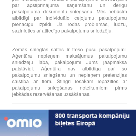
par apstiprinājuma saņemšanu un derīgu
pakalpojuma dokumentu sniegšanu. Mēs nebūsim
atbildīgi par individuālo ceļojumu pakalpojumu
pienācīgu izpildi. Ja rodas problēmas, lūdzu,
sazinieties ar attiecīgo pakalpojumu sniedzēju.
Zemāk sniegtās saites ir trešo pušu pakalpojumi.
Aģentūra nepieņem maksājumus pakalpojumu
sniedzēju labā, pakalpojumi Jums jāapmaksā
patstāvīgi. Aģentūra nav atbildīga par šo
pakalpojumu sniegšanu un nepieņem pretenzijas
saistībā ar tiem. Stingri iesakām iepazīties ar
pakalpojumu sniegšanas noteikumiem pirms
jebkādas rezervēšanas uzsākšanas.