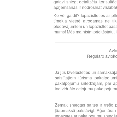
gatavi sniegt detalizētu konsultā
apņemšanās ir nodrošināt vislabāk
Ko vēl gaidīt? Iepazīstieties ar p
tīmekļa vietnē atrodamas ne tika
piedāvājumiem un iepazīstiet pasa
mums! Mēs mainīsim priekšstatu, ka l
Avio
Regulāro aviokom
Ja jūs izvēlēsieties un samaksāj
saistītajiem tūrisma pakalpoj
pakalpojumu sniedzējam, par a
individuālo ceļojumu pakalpojumu 
Zemāk sniegtās saites ir treš
jāapmaksā patstāvīgi. Aģentūra n
iepazīties ar pakalpojumu snieg