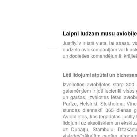
Laipni lūdzam mūsu aviobiļeš
Justfly.lv ir īstā vieta, lai atras
budžeta aviokompānijām vai klasisk
un dodieties komandējumā, krājiet 
Lēti lidojumi atpūtai un biznesa
Izvēlieties aviobiļetes starp 3
galamērķiem ir ļoti iecienīti viso
un garšas, izvēloties lētas aviob
Parīze, Helsinki, Stokholma, Vīne
stundas diennaktī 365 dienas ga
Aviobiļetes, kas iegādātas justfly
lidojumi uz eksotiskiem un eksklu
uz Dubaiju, Stambulu, Džakart
visizdevīgākajām cenām atrodamas