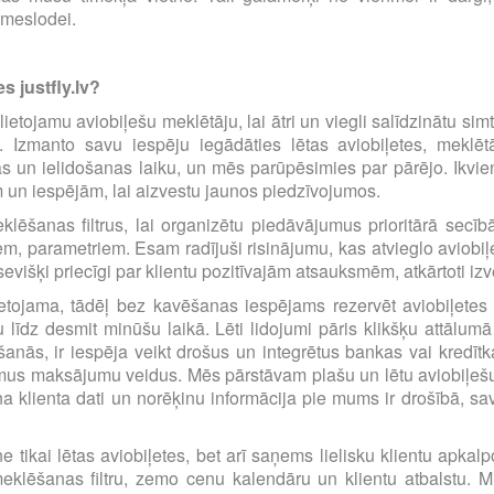
emeslodei.
s justfly.lv?
i lietojamu aviobiļešu meklētāju, lai ātri un viegli salīdzinātu s
m. Izmanto savu iespēju iegādāties lētas aviobiļetes, mekl
s un ielidošanas laiku, un mēs parūpēsimies par pārējo. Ikvienu
m un iespējām, lai aizvestu jaunos piedzīvojumos.
eklēšanas filtrus, lai organizētu piedāvājumus prioritārā sec
iem, parametriem. Esam radījuši risinājumu, kas atvieglo avio
višķi priecīgi par klientu pozitīvajām atsauksmēm, atkārtoti i
etojama, tādēļ bez kavēšanas iespējams rezervēt aviobiļetes pā
līdz desmit minūšu laikā. Lēti lidojumi pāris klikšķu attālumā
anās, ir iespēja veikt drošus un integrētus bankas vai kredīt
amus maksājumu veidus. Mēs pārstāvam plašu un lētu aviobiļešu
a klienta dati un norēķinu informācija pie mums ir drošībā, s
e tikai lētas aviobiļetes, bet arī saņems lielisku klientu apka
eklēšanas filtru, zemo cenu kalendāru un klientu atbalstu. Mū