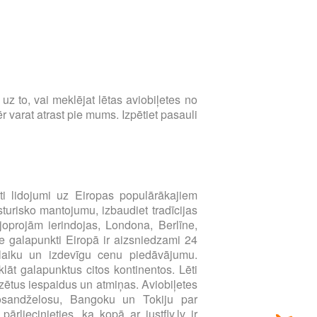
s uz to, vai meklējat lētas aviobiļetes no
 varat atrast pie mums. Izpētiet pasauli
i lidojumi uz Eiropas populārākajiem
sturisko mantojumu, izbaudiet tradīcijas
joprojām ierindojas, Londona, Berlīne,
e galapunkti Eiropā ir aizsniedzami 24
u laiku un izdevīgu cenu piedāvājumu.
klāt galapunktus citos kontinentos. Lēti
zētus iespaidus un atmiņas. Aviobiļetes
Losandželosu, Bangoku un Tokiju par
liecinieties, ka kopā ar justfly.lv ir