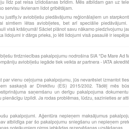
ciju līdz pat reisa izlidošanas brīdim. Mēs atbildam gan uz t
o servisu ikvienam lidot gribētājam.
ilnu justfly.lv aviobiļešu piedāvājumu reģionālajiem un starpko
i simtiem lētas aviobiļetes, bet arī speciālie piedāvājumi. 
uli visā krāšņumā! Sāciet plānot savu nākamo piedzīvojumu jau
idojumi ir dārgs prieks, jo lēti lidojumi visā pasaulē ir iespējam
biļešu tirdzniecības pakalpojumu nodrošina SIA "De Mare Ad M
pāniju aviobiļešu iegāde tiek veikta ar partnera - IATA akredit
at par vienu ceļojuma pakalpojumu, jūs nevarēsiet izmantot tie
umiem saskaņā ar Direktīvu (ES) 2015/2302. Tādēļ mēs bū
pstiprinājuma saņemšanu un derīgu pakalpojuma dokumentu 
pienācīgu izpildi. Ja rodas problēmas, lūdzu, sazinieties ar at
o pušu pakalpojumi. Aģentūra nepieņem maksājumus pakalpoj
av atbildīga par šo pakalpojumu sniegšanu un nepieņem preten
šanas noteikumiem pirms jebkādas rezervēšanas uzsākšanas.