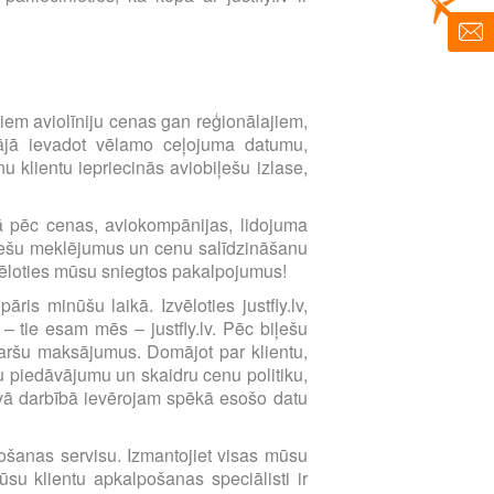
imtiem aviolīniju cenas gan reģionālajiem,
ētājā ievadot vēlamo ceļojuma datumu,
 klientu iepriecinās aviobiļešu izlase,
ībā pēc cenas, aviokompānijas, lidojuma
biļešu meklējumus un cenu salīdzināšanu
zvēloties mūsu sniegtos pakalpojumus!
ris minūšu laikā. Izvēloties justfly.lv,
 – tie esam mēs – justfly.lv. Pēc biļešu
karšu maksājumus. Domājot par klientu,
 piedāvājumu un skaidru cenu politiku,
avā darbībā ievērojam spēkā esošo datu
lpošanas servisu. Izmantojiet visas mūsu
su klientu apkalpošanas speciālisti ir