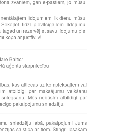
elefona zvaniem, gan e-pastiem, jo mūsu
ntinentālajiem lidojumiem. Ik dienu mūsu
Sekojiet līdzi pievilcīgajiem lidojumu
 tagad un rezervējiet savu lidojumu pie
i kopā ar justfly.lv!
are Baltic"
ētā aģenta starpniecību
sības, kas attiecas uz kompleksajiem vai
sim atbildīgi par maksājumu veikšanu
sniegšanu. Mēs nebūsim atbildīgi par
tiecīgo pakalpojumu sniedzēju.
umu sniedzēju labā, pakalpojumi Jums
zijas saistībā ar tiem. Stingri iesakām