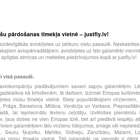
u pārdošanas tīmekļa vietnē – justfly.lv!
tu visizdevīgākās aviobiļetes uz jebkuru vietu pasaulē. Neskatotie
ajiem aviopārvadātājiem, aviobiļetes uz īsto galamērķi vienmēr
spilgtas atmiņas un metieties piedzīvojumos kopā ar justfly.lv!
m visā pasaulē.
00 aviokompāniju piedāvājumiem savam sapņu galamērķim. Lēt
s gadalaikos kā brīvdienām, tā darbam. Izziniet Eiropas kultūrvē
iļetes mūsu tīmekļa vietnē. Starp populārākajiem virzieniem, 
, Prāga, Barselona, Milāna, Venēcija un Varšava. Pieprasītāki
dā, lai iepriecinātu ikvienu ceļotāju, izvēloties piemērot
.lv, ļaus doties ne vien Eiropas tūrē, bet arī piedāvā iespēju at
zīviem galamērķiem tālo virzienu lidojumos, sniegs vēl nepiered
u, Seulu, Ņujorku, Mehiko, Sidneju, Zanzibāru, Maiami, 
 mūsu tīmekļa vietnē. Tāli galamērķi ne vienmēr ir dārgi, pār