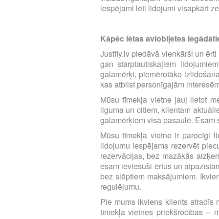
iespējami lēti lidojumi visapkārt z
Kāpēc lētas aviobiļetes iegādātie
Justfly.lv piedāvā vienkārši un ērt
gan starptautiskajiem lidojumie
galamērķi, piemērotāko izlidošana
kas atbilst personīgajām interesē
Mūsu tīmekļa vietne ļauj lietot m
ilguma un citiem, klientam aktuāl
galamērķiem visā pasaulē. Esam se
Mūsu tīmekļa vietne ir parocīgi li
lidojumu iespējams rezervēt piecu 
rezervācijas, bez mazākās aizķerš
esam ieviesuši ērtus un atpazīst
bez slēptiem maksājumiem. Ikvien
regulējumu.
Pie mums ikviens klients atradīs n
tīmekļa vietnes priekšrocības – m