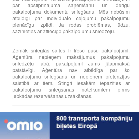
par apstiprinājuma saņemšanu un derīgu
pakalpojuma dokumentu sniegšanu. Mēs nebūsim
atbildīgi par individuālo ceļojumu pakalpojumu
pienācīgu izpildi. Ja rodas problēmas, lūdzu,
sazinieties ar attiecīgo pakalpojumu sniedzēju.
Zemāk sniegtās saites ir trešo pušu pakalpojumi.
Aģentūra nepieņem maksājumus pakalpojumu
sniedzēju labā, pakalpojumi Jums jāapmaksā
patstāvīgi. Aģentūra nav atbildīga par šo
pakalpojumu sniegšanu un nepieņem pretenzijas
saistībā ar tiem. Stingri iesakām iepazīties ar
pakalpojumu sniegšanas noteikumiem pirms
jebkādas rezervēšanas uzsākšanas.