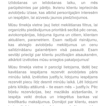
izlidošanas un ielidošanas laiku, un mēs
parūpēsimies par pārējo. Ikvienu klientu iepriecinās
aviobiļešu izlase, kas atbilst personīgajām interesēm
un iespējām, lai aizvestu jaunos piedzīvojumos.
Mūsu tīmekļa vietne ļauj lietot meklēšanas filtrus, lai
organizētu piedāvājumus prioritārā secībā pēc cenas,
aviokompānijas, lidojuma ilguma un citiem, klientam
aktuāliem, parametriem. Esam radījuši risinājumu,
kas atvieglo aviobiļešu meklējumus un cenu
salīdzināšanu galamērķiem visā pasaulē. Esam
sevišķi priecīgi par klientu pozitīvajām atsauksmēm,
atkārtoti izvēloties mūsu sniegtos pakalpojumus!
Mūsu tīmekļa vietne ir parocīgi lietojama, tādēļ bez
kavēšanas iespējams rezervēt aviobiļetes pāris
minūšu laikā. Izvēloties justfly.lv, lidojumu iespējams
rezervēt piecu līdz desmit minūšu laikā. Lēti lidojumi
pāris klikšķu attālumā – tie esam mēs – justfly.lv. Pēc
biļešu rezervācijas, bez mazākās aizķeršanās, ir
iespēja veikt drošus un integrētus bankas vai
kredītkaršu maksājumus. Domājot par klientu, esam