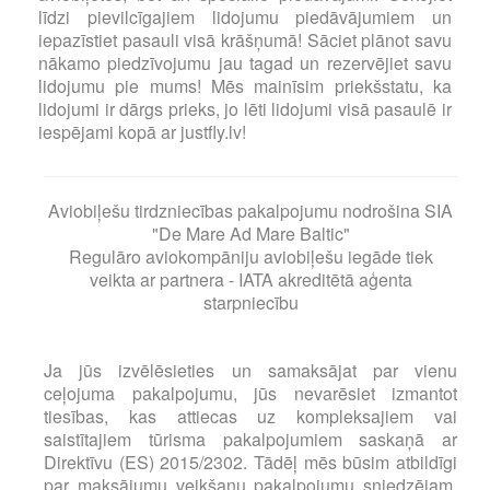
līdzi pievilcīgajiem lidojumu piedāvājumiem un
iepazīstiet pasauli visā krāšņumā! Sāciet plānot savu
nākamo piedzīvojumu jau tagad un rezervējiet savu
lidojumu pie mums! Mēs mainīsim priekšstatu, ka
lidojumi ir dārgs prieks, jo lēti lidojumi visā pasaulē ir
iespējami kopā ar justfly.lv!
Aviobiļešu tirdzniecības pakalpojumu nodrošina SIA
"De Mare Ad Mare Baltic"
Regulāro aviokompāniju aviobiļešu iegāde tiek
veikta ar partnera - IATA akreditētā aģenta
starpniecību
Ja jūs izvēlēsieties un samaksājat par vienu
ceļojuma pakalpojumu, jūs nevarēsiet izmantot
tiesības, kas attiecas uz kompleksajiem vai
saistītajiem tūrisma pakalpojumiem saskaņā ar
Direktīvu (ES) 2015/2302. Tādēļ mēs būsim atbildīgi
par maksājumu veikšanu pakalpojumu sniedzējam,