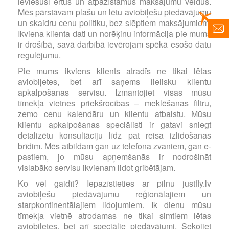
ieviesuši ērtus un atpazīstamus maksājumu veidus.
Mēs pārstāvam plašu un lētu aviobiļešu piedāvājumu
un skaidru cenu politiku, bez slēptiem maksājumiem.
Ikviena klienta dati un norēķinu informācija pie mums
ir drošībā, savā darbībā ievērojam spēkā esošo datu
regulējumu.
Pie mums ikviens klients atradīs ne tikai lētas
aviobiļetes, bet arī saņems lielisku klientu
apkalpošanas servisu. Izmantojiet visas mūsu
tīmekļa vietnes priekšrocības – meklēšanas filtru,
zemo cenu kalendāru un klientu atbalstu. Mūsu
klientu apkalpošanas speciālisti ir gatavi sniegt
detalizētu konsultāciju līdz pat reisa izlidošanas
brīdim. Mēs atbildam gan uz telefona zvaniem, gan e-
pastiem, jo mūsu apņemšanās ir nodrošināt
vislabāko servisu ikvienam lidot gribētājam.
Ko vēl gaidīt? Iepazīstieties ar pilnu justfly.lv
aviobiļešu piedāvājumu reģionālajiem un
starpkontinentālajiem lidojumiem. Ik dienu mūsu
tīmekļa vietnē atrodamas ne tikai simtiem lētas
aviobiļetes, bet arī speciālie piedāvājumi. Sekojiet