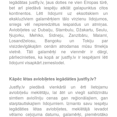
iegādātas justfly.lv, ļaus doties ne vien Eiropas tūrē,
bet arī piedāvā iespēju atklāt galapunktus citos
kontinentos. Lēti lidojumi uz eksotiskiem un
ekskluzīviem galamērķiem tālo virzienu lidojumos,
sniegs vēl nepieredzētus iespaidus un atmiņas.
Aviobiļetes uz Dubaiju, Stambulu, Džakartu, Seulu,
Ņujorku, Mehiko, Sidneju, Zanzibāru, Maiami,
Losandželosu, Bangoku un Tokiju par
visizdevīgākajām cenām atrodamas mūsu tīmekļa
vietnē. Tāli galamērķi ne vienmēr ir dārgi,
pārliecinieties, ka kopā ar justfly.lv ir iespējami lēti
lidojumi visapkārt zemeslodei.
Kāpēc lētas aviobiļetes iegādāties justfly.lv?
Justfly.lv piedāvā vienkārši un ērti lietojamu
aviobiļešu meklētāju, lai ātri un viegli salīdzinātu
simtiem aviolīniju cenas gan reģionālajiem, gan
starptautiskajiem lidojumiem. Izmanto savu iespēju
iegādāties lētas aviobiļetes, meklētājā ievadot
vēlamo ceļojuma datumu, galamērķi, piemērotāko