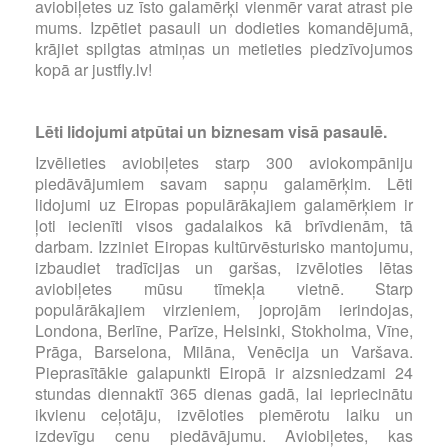
aviobiļetes uz īsto galamērķi vienmēr varat atrast pie
mums. Izpētiet pasauli un dodieties komandējumā,
krājiet spilgtas atmiņas un metieties piedzīvojumos
kopā ar justfly.lv!
Lēti lidojumi atpūtai un biznesam visā pasaulē.
Izvēlieties aviobiļetes starp 300 aviokompāniju
piedāvājumiem savam sapņu galamērķim. Lēti
lidojumi uz Eiropas populārākajiem galamērķiem ir
ļoti iecienīti visos gadalaikos kā brīvdienām, tā
darbam. Izziniet Eiropas kultūrvēsturisko mantojumu,
izbaudiet tradīcijas un garšas, izvēloties lētas
aviobiļetes mūsu tīmekļa vietnē. Starp
populārākajiem virzieniem, joprojām ierindojas,
Londona, Berlīne, Parīze, Helsinki, Stokholma, Vīne,
Prāga, Barselona, Milāna, Venēcija un Varšava.
Pieprasītākie galapunkti Eiropā ir aizsniedzami 24
stundas diennaktī 365 dienas gadā, lai iepriecinātu
ikvienu ceļotāju, izvēloties piemērotu laiku un
izdevīgu cenu piedāvājumu. Aviobiļetes, kas