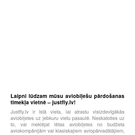
Laipni lūdzam mūsu aviobiļešu pārdošanas
tīmekļa vietnē – justfly.lv!
Justfly.lv ir īstā vieta, lai atrastu visizdevīgākās
aviobiļetes uz jebkuru vietu pasaulē. Neskatoties uz
to, vai meklējat lētas aviobiļetes no budžeta
aviokompānijām vai klasiskajiem aviopārvadātājiem,